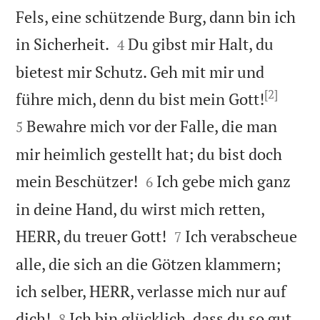
Fels, eine schützende Burg, dann bin ich


in Sicherheit.
Du gibst mir Halt, du
4
bietest mir Schutz. Geh mit mir und
[2]


führe mich, denn du bist mein Gott!
Bewahre mich vor der Falle, die man
5
mir heimlich gestellt hat; du bist doch


mein Beschützer!
Ich gebe mich ganz
6
in deine Hand, du wirst mich retten,


HERR, du treuer Gott!
Ich verabscheue
7
alle, die sich an die Götzen klammern;
ich selber, HERR, verlasse mich nur auf


dich!
Ich bin glücklich, dass du so gut
8