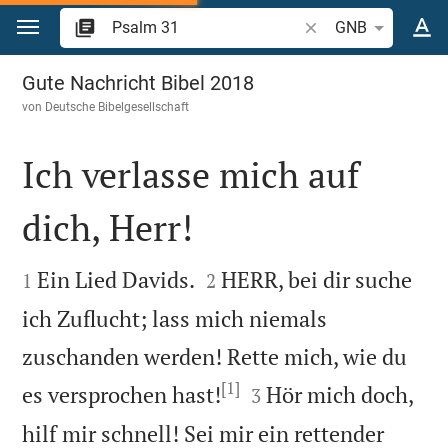
Zum Inhalt springen
Bibelstelle oder Begr
GNB
Psalm 31
Gute Nachricht Bibel 2018
von
Deutsche Bibelgesellschaft
Ich verlasse mich auf
dich, Herr!




Ein Lied Davids.
HERR, bei dir suche
1
2
ich Zuflucht; lass mich niemals
zuschanden werden! Rette mich, wie du
[1]


es versprochen hast!
Hör mich doch,
3
hilf mir schnell! Sei mir ein rettender