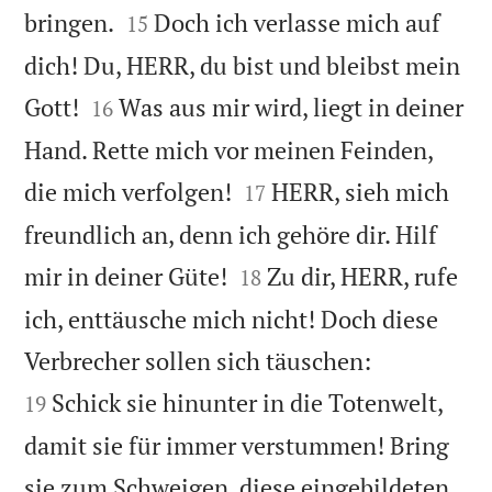


bringen.
Doch ich verlasse mich auf
15
dich! Du, HERR, du bist und bleibst mein


Gott!
Was aus mir wird, liegt in deiner
16
Hand. Rette mich vor meinen Feinden,


die mich verfolgen!
HERR, sieh mich
17
freundlich an, denn ich gehöre dir. Hilf


mir in deiner Güte!
Zu dir, HERR, rufe
18
ich, enttäusche mich nicht! Doch diese


Verbrecher sollen sich täuschen:
Schick sie hinunter in die Totenwelt,
19
damit sie für immer verstummen! Bring
sie zum Schweigen, diese eingebildeten