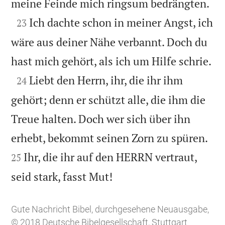

meine Feinde mich ringsum bedrängten.

Ich dachte schon in meiner Angst, ich
23
wäre aus deiner Nähe verbannt. Doch du

hast mich gehört, als ich um Hilfe schrie.

Liebt den Herrn, ihr, die ihr ihm
24
gehört; denn er schützt alle, die ihm die
Treue halten. Doch wer sich über ihn


erhebt, bekommt seinen Zorn zu spüren.
Ihr, die ihr auf den HERRN vertraut,
25

seid stark, fasst Mut!
Gute Nachricht Bibel, durchgesehene Neuausgabe,
© 2018 Deutsche Bibelgesellschaft, Stuttgart