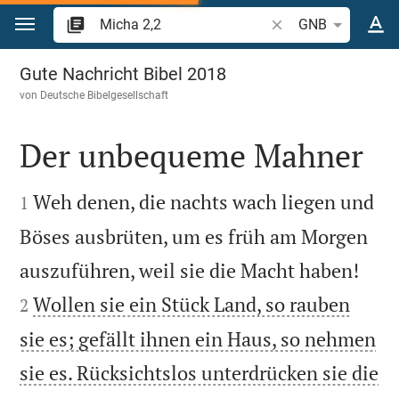
Zum Inhalt springen
Bibelstelle oder Begr
GNB
Micha 2
Gute Nachricht Bibel 2018
von
Deutsche Bibelgesellschaft
Der unbequeme Mahner


Weh denen, die nachts wach liegen und
1
Böses ausbrüten, um es früh am Morgen


auszuführen, weil sie die Macht haben!
Wollen sie ein Stück Land, so rauben
2
sie es; gefällt ihnen ein Haus, so nehmen
sie es. Rücksichtslos unterdrücken sie die