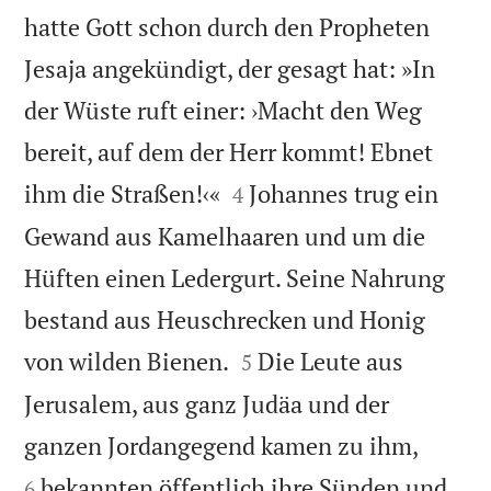
hatte Gott schon durch den Propheten
Jesaja angekündigt, der gesagt hat: »In
der Wüste ruft einer: ›Macht den Weg
bereit, auf dem der Herr kommt! Ebnet


ihm die Straßen!‹«
Johannes trug ein
4
Gewand aus Kamelhaaren und um die
Hüften einen Ledergurt. Seine Nahrung
bestand aus Heuschrecken und Honig


von wilden Bienen.
Die Leute aus
5
Jerusalem, aus ganz Judäa und der


ganzen Jordangegend kamen zu ihm,
bekannten öffentlich ihre Sünden und
6