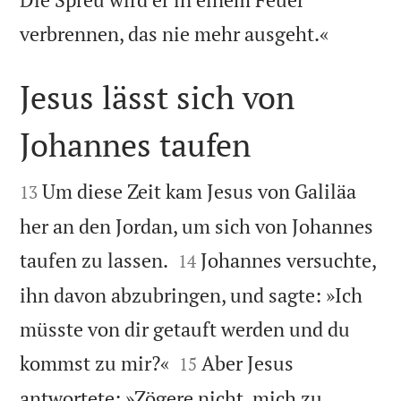

verbrennen, das nie mehr ausgeht.«
Jesus lässt sich von
Johannes taufen


Um diese Zeit kam Jesus von Galiläa
13
her an den Jordan, um sich von Johannes


taufen zu lassen.
Johannes versuchte,
14
ihn davon abzubringen, und sagte: »Ich
müsste von dir getauft werden und du


kommst zu mir?«
Aber Jesus
15
antwortete: »Zögere nicht, mich zu