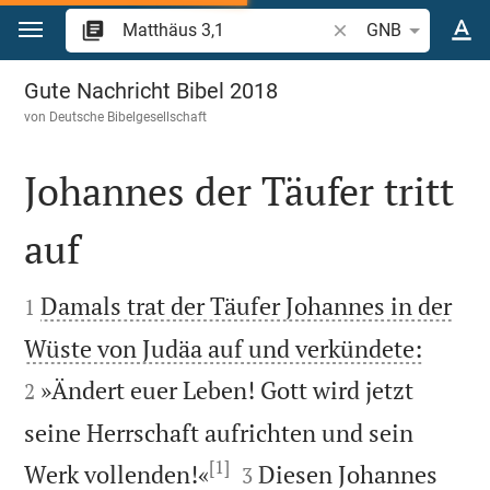
Zum Inhalt springen
Bibelstelle oder Begr
GNB
Matthäus 3
Gute Nachricht Bibel 2018
von
Deutsche Bibelgesellschaft
Johannes der Täufer tritt
auf


Damals trat der Täufer Johannes in der
1


Wüste von Judäa auf und verkündete:
»Ändert euer Leben! Gott wird jetzt
2
seine Herrschaft aufrichten und sein
[1]


Werk vollenden!«
Diesen Johannes
3