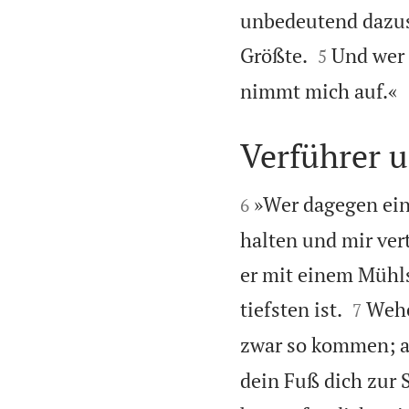
unbedeutend dazust


Größte.
Und wer
5
nimmt mich auf.«
Verführer 


»Wer dagegen ein
6
halten und mir ver
er mit einem Mühls


tiefsten ist.
Wehe
7
zwar so kommen; ab
dein Fuß dich zur S