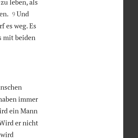
zu leben, als


en.
Und
9
f es weg. Es
s mit beiden
enschen
l haben immer
ird ein Mann
Wird er nicht
 wird