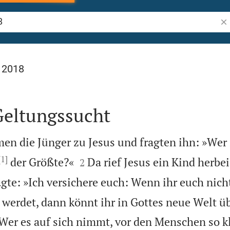
Bib
l 2018
Geltungssucht
en die Jünger zu Jesus und fragten ihn: »Wer i
[1]


der Größte?«
Da rief Jesus ein Kind herbei,
2
gte: »Ich versichere euch: Wenn ihr euch nich
 werdet, dann könnt ihr in Gottes neue Welt ü

Wer es auf sich nimmt, vor den Menschen so k