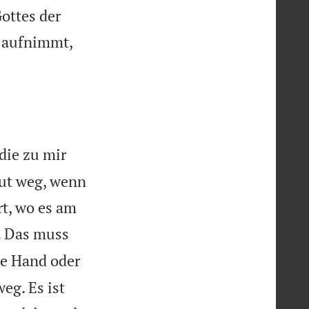
ottes der
aufnimmt,
die zu mir
gut weg, wenn
t, wo es am
. Das muss
e Hand oder
eg. Es ist