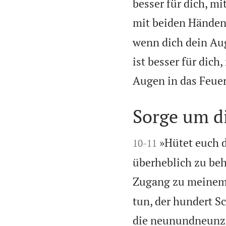
besser für dich, mi
mit beiden Händen
wenn dich dein Aug
ist besser für dich
Augen in das Feuer
Sorge um d


»Hütet euch 
10
-
11
überheblich zu beh
Zugang zu meinem
tun, der hundert Sc
die neunundneunzig