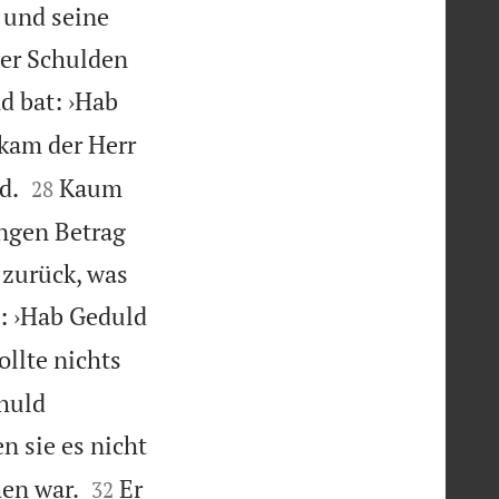
u und seine
der Schulden
d bat: ›Hab
kam der Herr


d.
Kaum
28
ingen Betrag
 zurück, was
e: ›Hab Geduld
ollte nichts
chuld
n sie es nicht


hen war.
Er
32