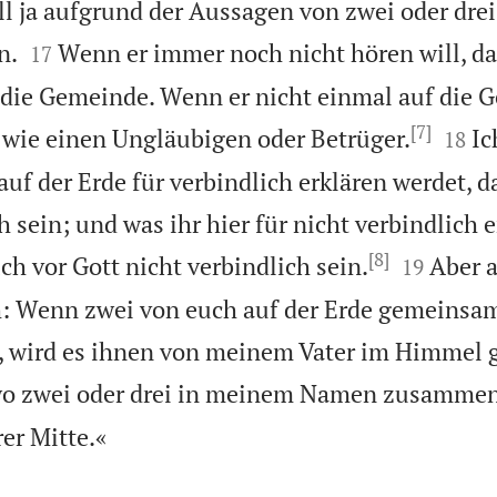
ll ja aufgrund der Aussagen von zwei oder dre


n.
Wenn er immer noch nicht hören will, da
17
die Gemeinde. Wenn er nicht einmal auf die G
[7]


wie einen Ungläubigen oder Betrüger.
Ic
18
auf der Erde für verbindlich erklären werdet, d
h sein; und was ihr hier für nicht verbindlich 
[8]


ch vor Gott nicht verbindlich sein.
Aber 
19
ch: Wenn zwei von euch auf der Erde gemeins
n, wird es ihnen von meinem Vater im Himmel
o zwei oder drei in meinem Namen zusamme

rer Mitte.«