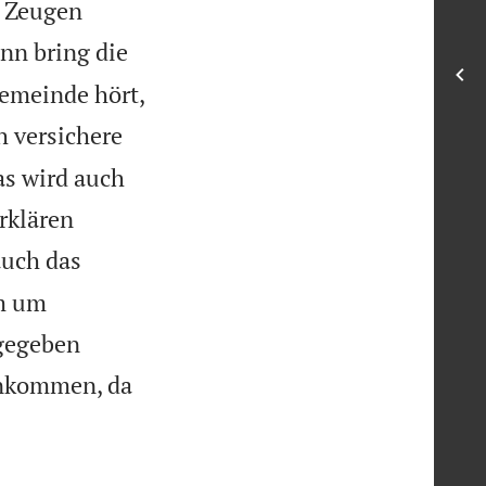
i Zeugen
nn bring die
emeinde hört,
h versichere
as wird auch
erklären
auch das
am um
 gegeben
nkommen, da