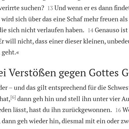


verirrte suchen?
Und wenn er es dann findet
13
 wird sich über das eine Schaf mehr freuen als


e sich nicht verlaufen haben.
Genauso ist
14
r will nicht, dass einer dieser kleinen, unbed

 geht.«
ei Verstößen gegen Gottes 
er – und das gilt entsprechend für die Schwes
[6]
hat,
dann geh hin und stell ihn unter vier A


eden lässt, hast du ihn zurückgewonnen.
We
16
, dann geh wieder hin, diesmal mit ein oder zw