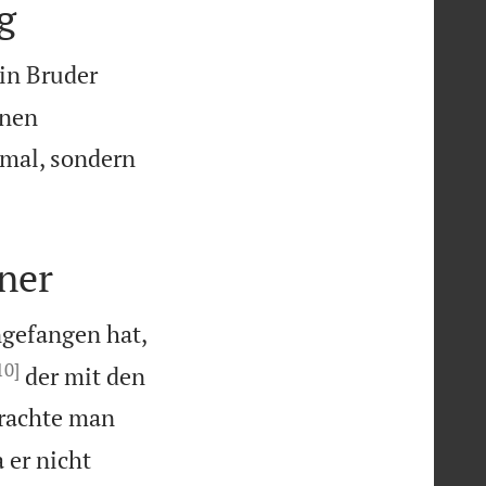
g
in Bruder
hnen
nmal, sondern
ner
ngefangen hat,
10]
der mit den
brachte man
 er nicht