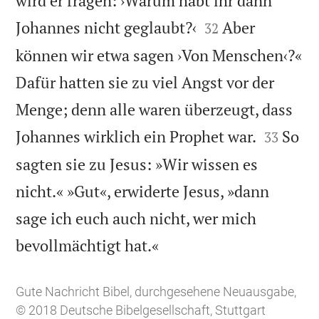
wird er fragen: ›Warum habt ihr dann


Johannes nicht geglaubt?‹
Aber
32
können wir etwa sagen ›Von Menschen‹?«
Dafür hatten sie zu viel Angst vor der
Menge; denn alle waren überzeugt, dass


Johannes wirklich ein Prophet war.
So
33
sagten sie zu Jesus: »Wir wissen es
nicht.« »Gut«, erwiderte Jesus, »dann
sage ich euch auch nicht, wer mich

bevollmächtigt hat.«
Gute Nachricht Bibel, durchgesehene Neuausgabe,
© 2018 Deutsche Bibelgesellschaft, Stuttgart