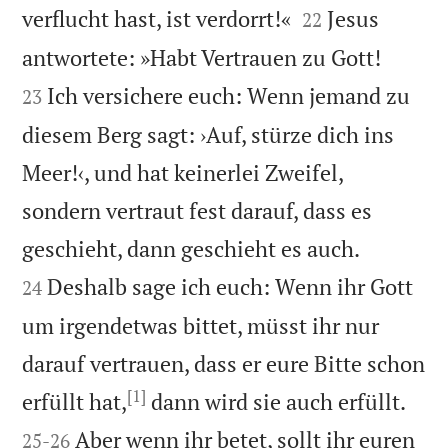


verflucht hast, ist verdorrt!«
Jesus
22


antwortete: »Habt Vertrauen zu Gott!
Ich versichere euch: Wenn jemand zu
23
diesem Berg sagt: ›Auf, stürze dich ins
Meer!‹, und hat keinerlei Zweifel,
sondern vertraut fest darauf, dass es


geschieht, dann geschieht es auch.
Deshalb sage ich euch: Wenn ihr Gott
24
um irgendetwas bittet, müsst ihr nur
darauf vertrauen, dass er eure Bitte schon
[1]


erfüllt hat,
dann wird sie auch erfüllt.
Aber wenn ihr betet, sollt ihr euren
25
-
26