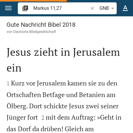
Zum Inhalt springen
Bibelstelle oder Begr
GNB
Markus 11
Gute Nachricht Bibel 2018
von
Deutsche Bibelgesellschaft
Jesus zieht in Jerusalem
ein


Kurz vor Jerusalem kamen sie zu den
1
Ortschaften Betfage und Betanien am
Ölberg. Dort schickte Jesus zwei seiner


Jünger fort
mit dem Auftrag: »Geht in
2
das Dorf da drüben! Gleich am