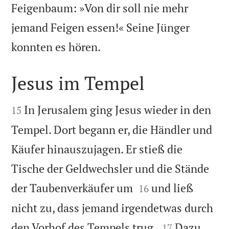
Feigenbaum: »Von dir soll nie mehr
jemand Feigen essen!« Seine Jünger

konnten es hören.
Jesus im Tempel


In Jerusalem ging Jesus wieder in den
15
Tempel. Dort begann er, die Händler und
Käufer hinauszujagen. Er stieß die
Tische der Geldwechsler und die Stände


der Taubenverkäufer um
und ließ
16
nicht zu, dass jemand irgendetwas durch


den Vorhof des Tempels trug.
Dazu
17