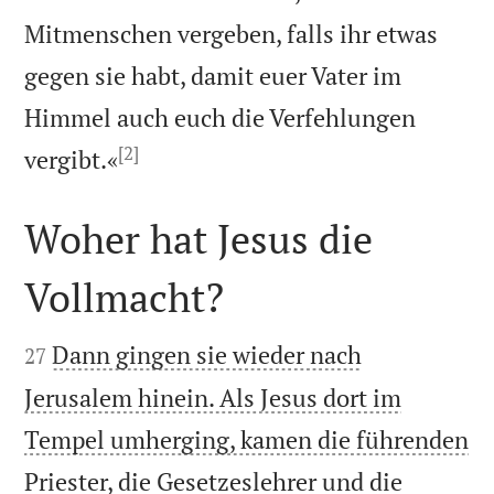
Mitmenschen vergeben, falls ihr etwas
gegen sie habt, damit euer Vater im
Himmel auch euch die Verfehlungen
[2]

vergibt.«
Woher hat Jesus die
Vollmacht?


Dann gingen sie wieder nach
27
Jerusalem hinein. Als Jesus dort im
Tempel umherging, kamen die führenden
Priester, die Gesetzeslehrer und die