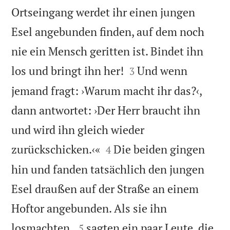
Ortseingang werdet ihr einen jungen
Esel angebunden finden, auf dem noch
nie ein Mensch geritten ist. Bindet ihn


los und bringt ihn her!
Und wenn
3
jemand fragt: ›Warum macht ihr das?‹,
dann antwortet: ›Der Herr braucht ihn
und wird ihn gleich wieder


zurückschicken.‹«
Die beiden gingen
4
hin und fanden tatsächlich den jungen
Esel draußen auf der Straße an einem
Hoftor angebunden. Als sie ihn


losmachten,
sagten ein paar Leute, die
5