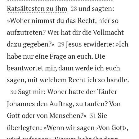


Ratsältesten zu ihm
und sagten:
28
»Woher nimmst du das Recht, hier so
aufzutreten? Wer hat dir die Vollmacht


dazu gegeben?«
Jesus erwiderte: »Ich
29
habe nur eine Frage an euch. Die
beantwortet mir, dann werde ich euch

sagen, mit welchem Recht ich so handle.

Sagt mir: Woher hatte der Täufer
30
Johannes den Auftrag, zu taufen? Von


Gott oder von Menschen?«
Sie
31
überlegten: »Wenn wir sagen ›Von Gott‹,