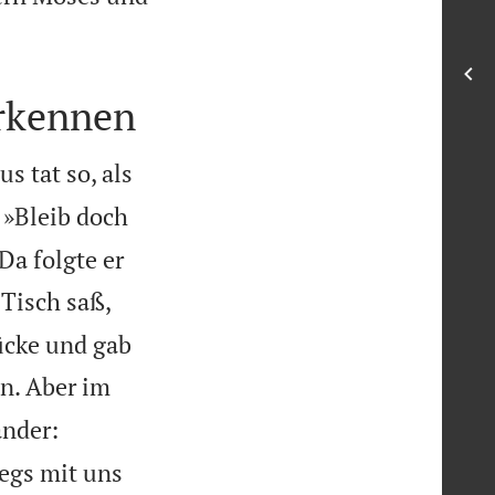

erkennen
 tat so, als
 »Bleib doch
Da folgte er
 Tisch saß,
ücke und gab
n. Aber im
ander:
wegs mit uns