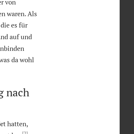
er von
en waren. Als
 die es für
and auf und
nenbinden
 was da wohl
g nach
rt hatten,
[2]