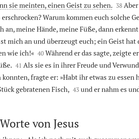


enn sie meinten, einen Geist zu sehen.
Aber 
38
o erschrocken? Warum kommen euch solche G
h an, meine Hände, meine Füße, dann erkennt i
sst mich an und überzeugt euch; ein Geist hat


n wie ich!«
Während er das sagte, zeigte e
40


üße.
Als sie es in ihrer Freude und Verwun
41
konnten, fragte er: »Habt ihr etwas zu essen h


Stück gebratenen Fisch,
und er nahm es und
43
 Worte von Jesus