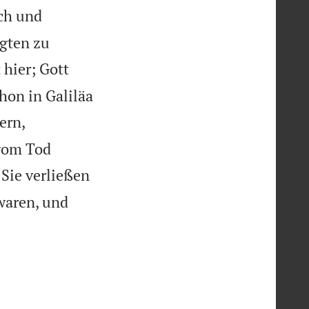
ich und
agten zu
t hier; Gott
hon in Galiläa
ern,
 vom Tod

Sie verließen
waren, und