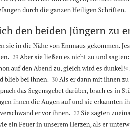
fangen durch die ganzen Heiligen Schriften.
sich den beiden Jüngern zu 
n sie in die Nähe von Emmaus gekommen. Jesus


hen.
Aber sie ließen es nicht zu und sagten:
29
hon auf den Abend zu, gleich wird es dunkel!« 


d blieb bei ihnen.
Als er dann mit ihnen zu
30
sprach das Segensgebet darüber, brach es in St
ngen ihnen die Augen auf und sie erkannten ih


verschwand er vor ihnen.
Sie sagten zuein
32
wie ein Feuer in unserem Herzen, als er unter