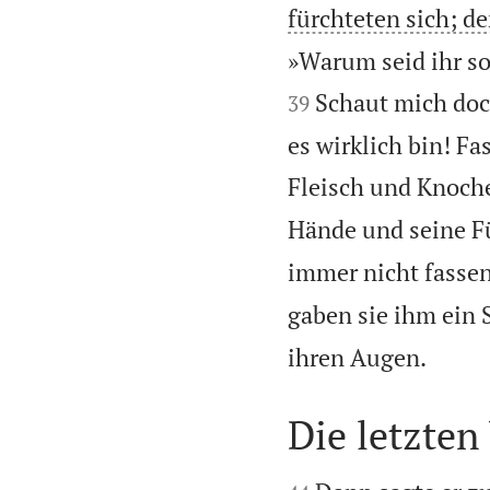
fürchteten sich; d
»Warum seid ihr s
Schaut mich doc
39
es wirklich bin! Fa
Fleisch und Knoche
Hände und seine F
immer nicht fassen 
gaben sie ihm ein 

ihren Augen.
Die letzten