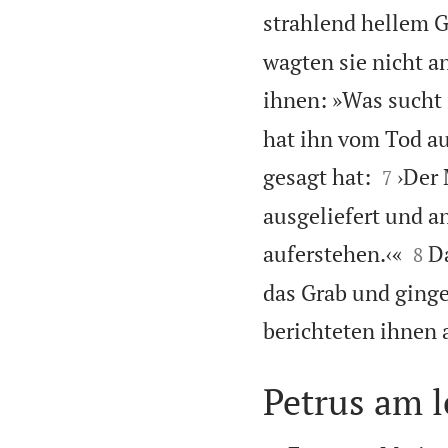
strahlend hellem 
wagten sie nicht a
ihnen: »Was sucht 
hat ihn vom Tod au


gesagt hat:
›Der
7
ausgeliefert und a


auferstehen.‹«
Da
8
das Grab und ginge
berichteten ihnen a
Petrus am 