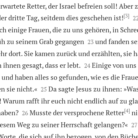
erwartete Retter, der Israel befreien soll! Aber 
[3]

er dritte Tag, seitdem dies geschehen ist!
2
h einige Frauen, die zu uns gehören, in Schre


rüh zu seinem Grab gegangen
und fanden se
23
r dort. Sie kamen zurück und erzählten, sie h


 ihnen gesagt, dass er lebt.
Einige von uns 
24
und haben alles so gefunden, wie es die Fraue


n sie nicht.«
Da sagte Jesus zu ihnen: »Was
25
! Warum rafft ihr euch nicht endlich auf zu gl
[4]


haben?
Musste der versprochene Retter
ni
26


iesem Weg zu seiner Herrschaft gelangen?«
27
 Worte, die sich auf ihn bezogen, von den Büc