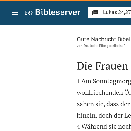
Zum Inhalt springen
Lukas 24
Gute Nachricht Bibe
von
Deutsche Bibelgesellschaft
Die Frauen


Am Sonntagmorgen
1
wohlriechenden Öle
sahen sie, dass de
hinein, doch der L
Während sie noch 
4