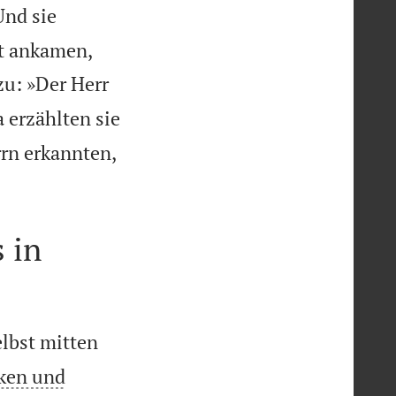
Und sie
rt ankamen,
zu: »Der Herr
 erzählten sie
rrn erkannten,
 in
elbst mitten
aken und