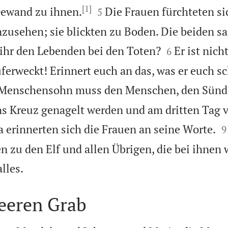
[1]


Gewand zu ihnen.
Die Frauen fürchteten s
5
nzusehen; sie blickten zu Boden. Die beiden s


ihr den Lebenden bei den Toten?
Er ist nich
6
ferweckt! Erinnert euch an das, was er euch sc
 Menschensohn muss den Menschen, den Sünd
ns Kreuz genagelt werden und am dritten Tag

 erinnerten sich die Frauen an seine Worte.
9
n zu den Elf und allen Übrigen, die bei ihnen 

lles.
leeren Grab