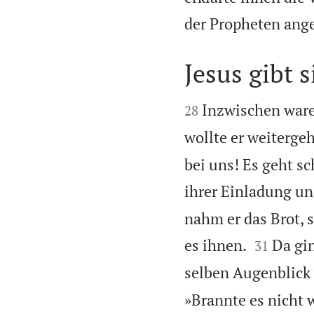
der Propheten ange
Jesus gibt 


Inzwischen ware
28
wollte er weiterge
bei uns! Es geht sc
ihrer Einladung un
nahm er das Brot, 


es ihnen.
Da gi
31
selben Augenblick 
»Brannte es nicht 