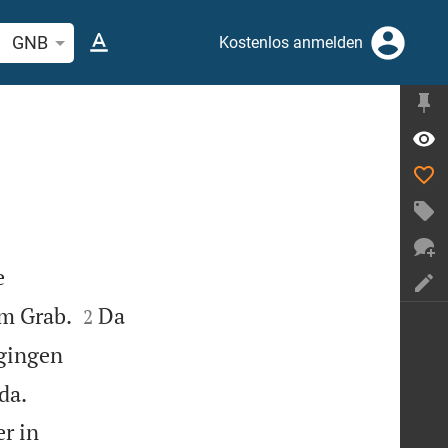
elstelle oder Begriff suchen
GNB
Kostenlos anmelden
e


um Grab.
Da
2
 gingen


da.
r in