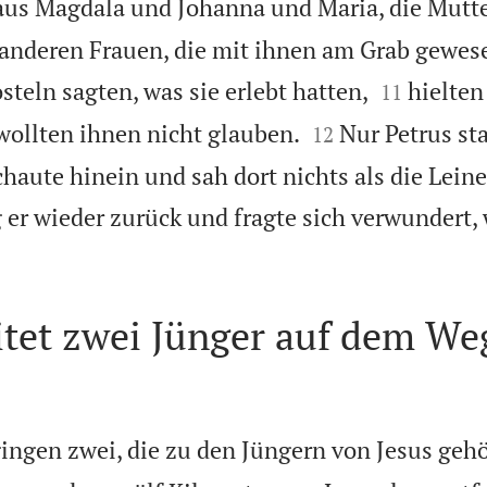
aus Magdala und Johanna und Maria, die Mutt
 anderen Frauen, die mit ihnen am Grab gewes


teln sagten, was sie erlebt hatten,
hielten
11


wollten ihnen nicht glauben.
Nur Petrus st
12
schaute hinein und sah dort nichts als die Lei
g er wieder zurück und fragte sich verwundert,
itet zwei Jünger auf dem We
ngen zwei, die zu den Jüngern von Jesus gehö