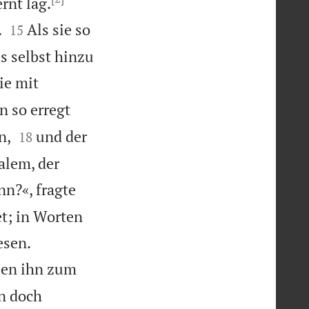


rnt lag.


.
Als sie so
15
s selbst hinzu
ie mit
n so erregt


n,
und der
18
alem, der
n?«, fragte
et; in Worten


esen.
ben ihn zum
n doch