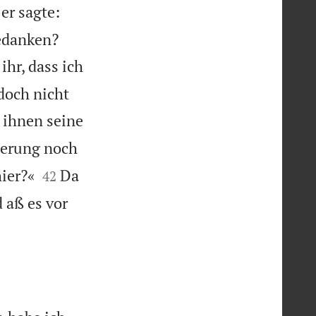
er sagte:


edanken?
hr, dass ich
 doch nicht
r ihnen seine
derung noch


ier?«
Da
42
 aß es vor