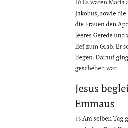


Es waren Maria 
10
Jakobus, sowie die
die Frauen den Apos
leeres Gerede und 
lief zum Grab. Er 
liegen. Darauf gin

geschehen war.
Jesus begle
Emmaus


Am selben Tag gi
13