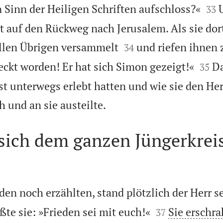


 Sinn der Heiligen Schriften aufschloss?«
33
t auf den Rückweg nach Jerusalem. Als sie do


allen Übrigen versammelt
und riefen ihnen 
34


eckt worden! Er hat sich Simon gezeigt!«
Da
35
bst unterwegs erlebt hatten und wie sie den He

h und an sie austeilte.
 sich dem ganzen Jüngerkreis
en noch erzählten, stand plötzlich der Herr s


ßte sie: »Frieden sei mit euch!«
Sie erschr
37