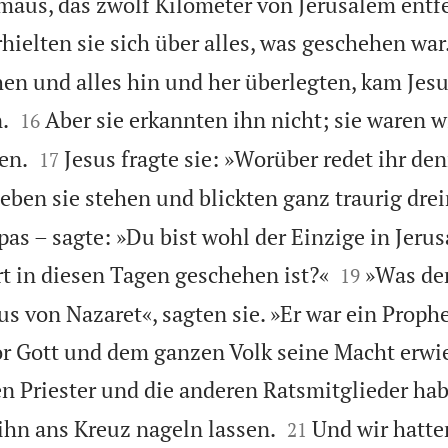
us, das zwölf Kilometer von Jerusalem entfe
ielten sie sich über alles, was geschehen war
en und alles hin und her überlegten, kam Jesu


.
Aber sie erkannten ihn nicht; sie waren w
16


en.
Jesus fragte sie: »Worüber redet ihr den
17
eben sie stehen und blickten ganz traurig drei
pas – sagte: »Du bist wohl der Einzige in Jerus


rt in diesen Tagen geschehen ist?«
»Was den
19
us von Nazaret«, sagten sie. »Er war ein Proph
or Gott und dem ganzen Volk seine Macht erwi
n Priester und die anderen Ratsmitglieder ha


 ihn ans Kreuz nageln lassen.
Und wir hatte
21