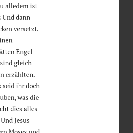
zu alledem ist

Und dann
2
cken versetzt.
inen
ätten Engel
sind gleich
n erzählten.
 seid ihr doch
auben, was die
cht dies alles
Und Jesus
hern Moses und