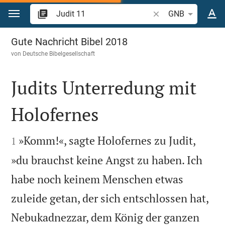
Zum Inhalt springen
Bibelstelle oder Begr
GNB
Judit 11
Gute Nachricht Bibel 2018
von
Deutsche Bibelgesellschaft
Judits Unterredung mit
Holofernes


»Komm!«, sagte Holofernes zu Judit,
1
»du brauchst keine Angst zu haben. Ich
habe noch keinem Menschen etwas
zuleide getan, der sich entschlossen hat,
Nebukadnezzar, dem König der ganzen