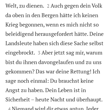


Welt, zu dienen.
Auch gegen dein Volk
2
da oben in den Bergen hätte ich keinen
Krieg begonnen, wenn es mich nicht so
beleidigend herausgefordert hätte. Deine
Landsleute haben sich diese Sache selbst


eingebrockt.
Aber jetzt sag mir, warum
3
bist du ihnen davongelaufen und zu uns
gekommen? Das war deine Rettung! Ich
sage noch einmal: Du brauchst keine
Angst zu haben. Dein Leben ist in

Sicherheit – heute Nacht und überhaupt.

Niemand wird dir etwas antun. Jeder
4