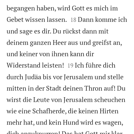
begangen haben, wird Gott es mich im


Gebet wissen lassen.
Dann komme ich
18
und sage es dir. Du rückst dann mit
deinem ganzen Heer aus und greifst an,
und keiner von ihnen kann dir


Widerstand leisten!
Ich führe dich
19
durch Judäa bis vor Jerusalem und stelle
mitten in der Stadt deinen Thron auf! Du
wirst die Leute von Jerusalem scheuchen
wie eine Schafherde, die keinen Hirten
mehr hat, und kein Hund wird es wagen,
dich anzuknurren! Das hat Gott mir klar