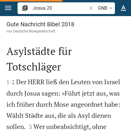
Zum Inhalt springen
Bibelstelle oder Begr
GNB
Josua 20
Gute Nachricht Bibel 2018
von
Deutsche Bibelgesellschaft
Asylstädte für
Totschläger


Der HERR ließ den Leuten von Israel
1
-
2
durch Josua sagen: »Führt jetzt aus, was
ich früher durch Mose angeordnet habe:
Wählt Städte aus, die als Asyl dienen


sollen.
Wer unbeabsichtigt, ohne
3