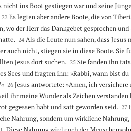
s nicht ins Boot gestiegen war und seine Jüng


Es legten aber andere Boote, die von Tiber
23
an, wo der Herr das Dankgebet gesprochen und


hatte.
Als die Leute nun sahen, dass Jesus 
24
r auch nicht, stiegen sie in diese Boote. Sie 


lten Jesus dort suchen.
Sie fanden ihn tat
25
des Sees und fragten ihn: »Rabbi, wann bist du


?«
Jesus antwortete: »Amen, ich versichere 
26
weil ihr meine Wunder als Zeichen verstanden 


rot gegessen habt und satt geworden seid.
27
che Nahrung, sondern um wirkliche Nahrung, d
lt. Diese Nahrung wird euch der Menschensoh