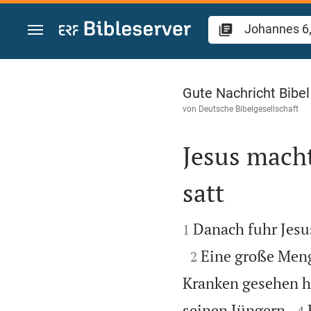
Zum Inhalt springen
Johannes 6
Gute Nachricht Bibe
von
Deutsche Bibelgesellschaft
Jesus mach
satt


Danach fuhr Jesus
1

Eine große Meng
2
Kranken gesehen h

seinen Jüngern.
4