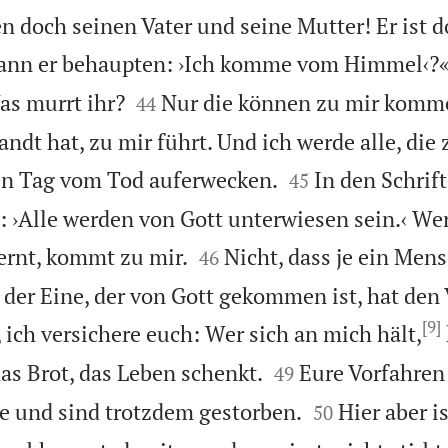
n doch seinen Vater und seine Mutter! Er ist d
kann er behaupten: ›Ich komme vom Himmel‹?


as murrt ihr?
Nur die können zu mir komme
44
andt hat, zu mir führt. Und ich werde alle, die 


n Tag vom Tod auferwecken.
In den Schrif
45
: ›Alle werden von Gott unterwiesen sein.‹ Wer


ernt, kommt zu mir.
Nicht, dass je ein Men
46
 der Eine, der von Gott gekommen ist, hat den 
[9]
ich versichere euch: Wer sich an mich hält,


das Brot, das Leben schenkt.
Eure Vorfahren
49


e und sind trotzdem gestorben.
Hier aber is
50