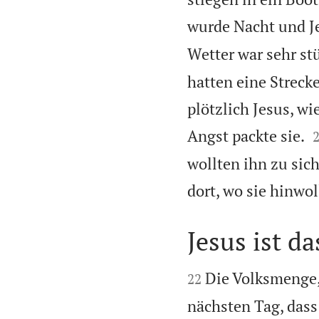
wurde Nacht und J
Wetter war sehr st
hatten eine Streck
plötzlich Jesus, wi
Angst packte sie.
wollten ihn zu sic
dort, wo sie hinwol
Jesus ist da


Die Volksmenge,
22
nächsten Tag, dass