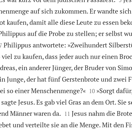
henmenge auf sich zukommen. Er wandte sich 
ot kaufen, damit alle diese Leute zu essen b
Philippus auf die Probe zu stellen; er selbst w


Philippus antwortete: »Zweihundert Silbers
7
 viel zu kaufen, dass jeder auch nur einen Bro
dreas, ein anderer Jünger, der Bruder von Simo
ein Junge, der hat fünf Gerstenbrote und zwei F


 bei so einer Menschenmenge?«
»Sorgt dafür
10
 sagte Jesus. Es gab viel Gras an dem Ort. Sie s


end Männer waren da.
Jesus nahm die Brote
11
bet und verteilte sie an die Menge. Mit den Fi