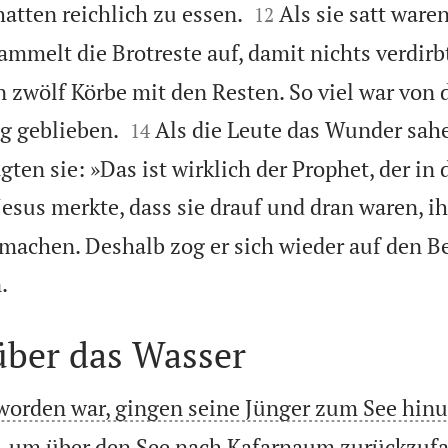


hatten reichlich zu essen.
Als sie satt waren
12
ammelt die Brotreste auf, damit nichts verdirb
n zwölf Körbe mit den Resten. So viel war von 


g geblieben.
Als die Leute das Wunder sahe
14
agten sie: »Das ist wirklich der Prophet, der in 
Jesus merkte, dass sie drauf und dran waren, i
machen. Deshalb zog er sich wieder auf den Be

.
über das Wasser
worden war, gingen seine Jünger zum See hinu
t, um über den See nach Kafarnaum zurückzufa