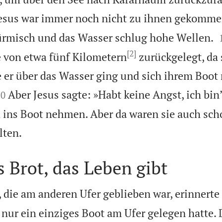
esus war immer noch nicht zu ihnen gekomme
ürmisch und das Wasser schlug hohe Wellen.
[2]
e von etwa fünf Kilometern
zurückgelegt, da 
e er über das Wasser ging und sich ihrem Boot 


Aber Jesus sagte: »Habt keine Angst, ich bin’
20
h ins Boot nehmen. Aber da waren sie auch sch

lten.
s Brot, das Leben gibt
 die am anderen Ufer geblieben war, erinnerte
 nur ein einziges Boot am Ufer gelegen hatte. 