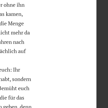
er ohne ihn
ias kamen,
 die Menge
nicht mehr da
fuhren nach
sächlich auf
euch: Ihr
habt, sondern
Bemüht euch
ie für das
n geben, denn