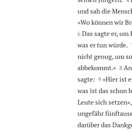
und sah die Mensc
»Wo können wir Br
Das sagte er, um 
6
was er tun würde.
nicht genug, um so


abbekommt.«
An
8


sagte:
»Hier ist 
9
was ist das schon
Leute sich setzen«,
ungefähr fünftaus
darüber das Dankge