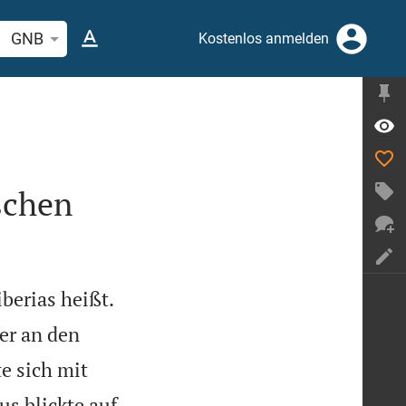
elstelle oder Begriff suchen
GNB
Kostenlos anmelden
schen

berias heißt.
er an den
e sich mit
us blickte auf