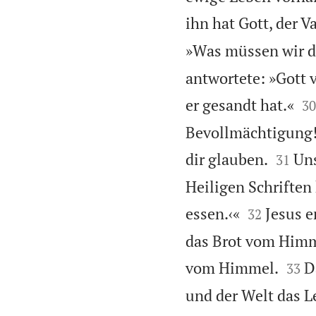
ihn hat Gott, der V
»Was müssen wir de
antwortete: »Gott v

er gesandt hat.«
30
Bevollmächtigung!


dir glauben.
Uns
31
Heiligen Schriften


essen.‹«
Jesus e
32
das Brot vom Himm


vom Himmel.
D
33
und der Welt das L