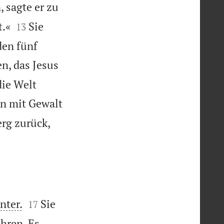
, sagte er zu


t.«
Sie
13
den fünf
n, das Jesus
die Welt
hn mit Gewalt
rg zurück,


nter.
Sie
17
hren. Es