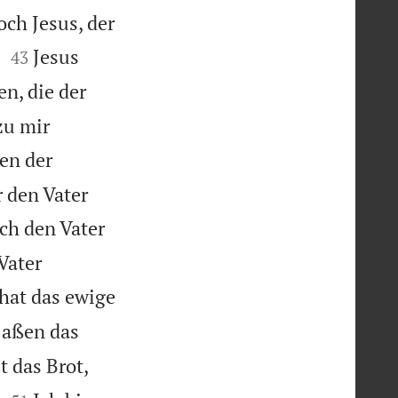
och Jesus, der


«
Jesus
43
n, die der
zu mir
ten der
 den Vater
sch den Vater
Vater
hat das ewige
 aßen das
t das Brot,