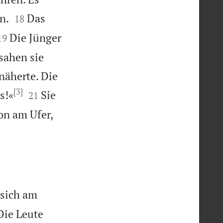


n.
Das
18


Die Jünger
19
sahen sie
näherte. Die
[3]


s!«
Sie
21
on am Ufer,
 sich am
Die Leute