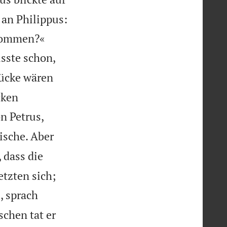
an Philippus:


ekommen?«
usste schon,
tücke wären
cken
n Petrus,
ische. Aber
, dass die
etzten sich;
, sprach
schen tat er