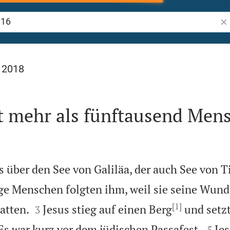
Bib
l 2018
t mehr als fünftausend Men
 über den See von Galiläa, der auch See von Ti
e Menschen folgten ihm, weil sie seine Wund
[1]


atten.
Jesus stieg auf einen Berg
und setzt
3



Es war kurz vor dem jüdischen Passafest.
Jes
5