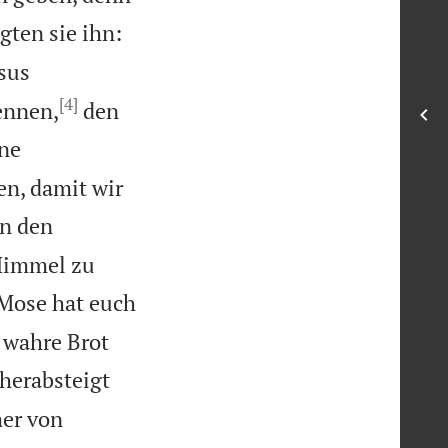
gten sie ihn:
sus
[4]
kennen,
den
ine
n, damit wir
In den
Himmel zu
 Mose hat euch
 wahre Brot
herabsteigt
mer von