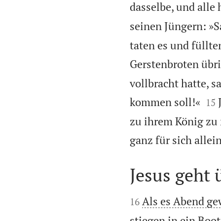
dasselbe, und alle 
seinen Jüngern: »S
taten es und füllte
Gerstenbroten übri
vollbracht hatte, s


kommen soll!«
15
zu ihrem König zu 
ganz für sich allein
Jesus geht 


Als es Abend ge
16
stiegen in ein Boo