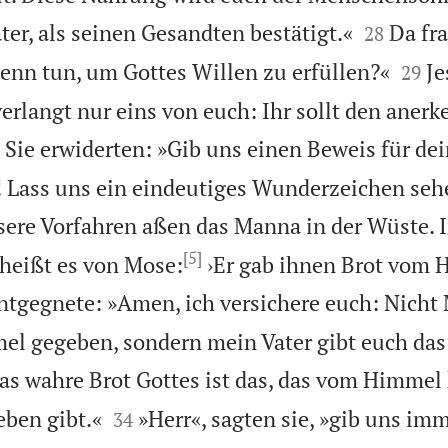


ater, als seinen Gesandten bestätigt.«
Da fra
28


nn tun, um Gottes Willen zu erfüllen?«
Je
29
erlangt nur eins von euch: Ihr sollt den aner

Sie erwiderten: »Gib uns einen Beweis für de
 Lass uns ein eindeutiges Wunderzeichen sehe
ere Vorfahren aßen das Manna in der Wüste. 
[5]
 heißt es von Mose:
›Er gab ihnen Brot vom 
ntgegnete: »Amen, ich versichere euch: Nicht
el gegeben, sondern mein Vater gibt euch das
as wahre Brot Gottes ist das, das vom Himmel 


eben gibt.«
»Herr«, sagten sie, »gib uns im
34