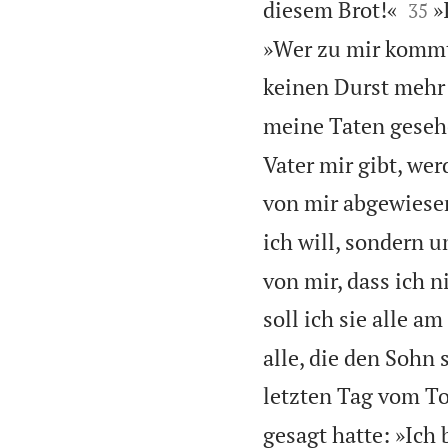


diesem Brot!«
»
35
»Wer zu mir kommt,
keinen Durst mehr
meine Taten gesehe
Vater mir gibt, we
von mir abgewiese
ich will, sondern u
von mir, dass ich 
soll ich sie alle 
alle, die den Sohn 
letzten Tag vom T
gesagt hatte: »Ich