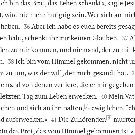
Ich bin das Brot, das Leben schenkt«, sagte Jes
 wird nie mehr hungrig sein. Wer sich an mich


 haben.
Aber ich habe es euch bereits gesa
36


n habt, schenkt ihr mir keinen Glauben.
A
37
rden zu mir kommen, und niemand, der zu mir


n.
Ich bin vom Himmel gekommen, nicht um
38

m zu tun, was der will, der mich gesandt hat.
3
niemand von denen verliere, die er mir gegeben


am letzten Tag zum Leben erwecken.
Mein Vate
40
[7]
sehen und sich an ihn halten,
ewig leben. Ic
[8]


od auferwecken.«
Die Zuhörenden
murrten
41
 bin das Brot, das vom Himmel gekommen ist.«