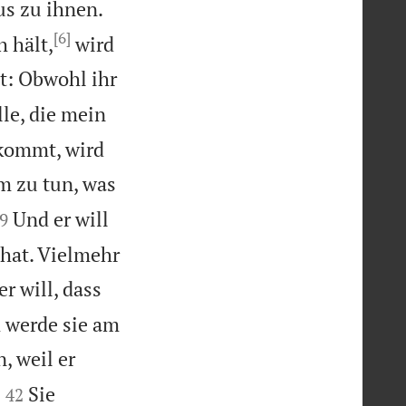
us zu ihnen.
[6]
 hält,
wird
gt: Obwohl ihr
lle, die mein
 kommt, wird
 zu tun, was

Und er will
9
 hat. Vielmehr
r will, dass
h werde sie am
, weil er


Sie
42