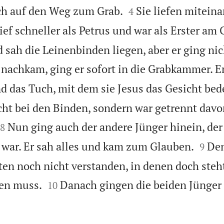


ch auf den Weg zum Grab.
Sie liefen miteina
4
ief schneller als Petrus und war als Erster am 
 sah die Leinenbinden liegen, aber er ging nic
nachkam, ging er sofort in die Grabkammer. Er
d das Tuch, mit dem sie Jesus das Gesicht bed
cht bei den Binden, sondern war getrennt davo


Nun ging auch der andere Jünger hinein, der
8


ar. Er sah alles und kam zum Glauben.
Den
9
ten noch nicht verstanden, in denen doch steht


en muss.
Danach gingen die beiden Jünger
10