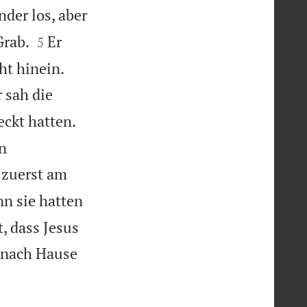
nder los, aber


Grab.
Er
5


ht hinein.
 sah die
eckt hatten.
n
 zuerst am
n sie hatten
, dass Jesus
 nach Hause