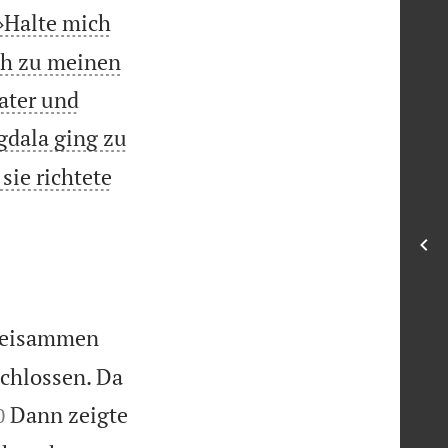
 »Halte mich
eh zu meinen
ater und
gdala ging zu
sie richtete
 beisammen
chlossen. Da

Dann zeigte
0