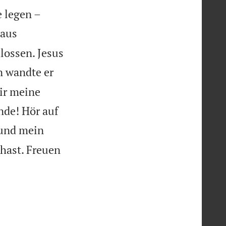
 legen –
Haus
lossen. Jesus
 wandte er
ir meine
nde! Hör auf
 und mein
 hast. Freuen