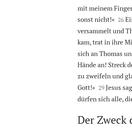
mit meinem Finger


sonst nicht!«
Ei
26
versammelt und Th
kam, trat in ihre M
sich an Thomas und
Hände an! Streck d
zu zweifeln und gl


Gott!«
Jesus sa
29
dürfen sich alle, 
Der Zweck 