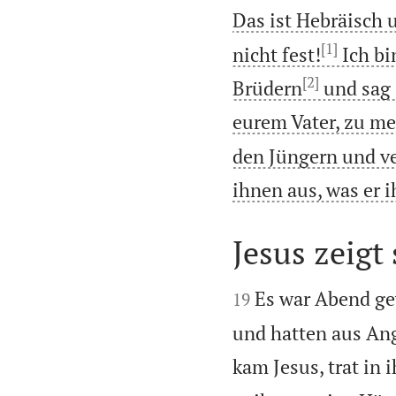
Das ist Hebräisch 
[1]
nicht fest!
Ich bi
[2]
Brüdern
und sag 
eurem Vater, zu me
den Jüngern und ve
ihnen aus, was er i
Jesus zeigt


Es war Abend g
19
und hatten aus An
kam Jesus, trat in 