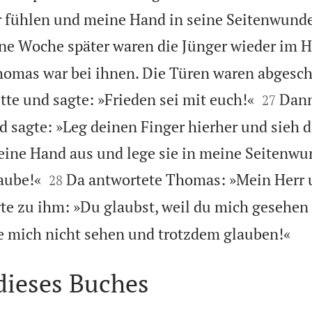
 fühlen und meine Hand in seine Seitenwunde
ne Woche später waren die Jünger wieder im 
omas war bei ihnen. Die Türen waren abgesch


itte und sagte: »Frieden sei mit euch!«
Dann
27
 sagte: »Leg deinen Finger hierher und sieh d
eine Hand aus und lege sie in meine Seitenwu


aube!«
Da antwortete Thomas: »Mein Herr
28
gte zu ihm: »Du glaubst, weil du mich gesehen

die mich nicht sehen und trotzdem glauben!«
dieses Buches