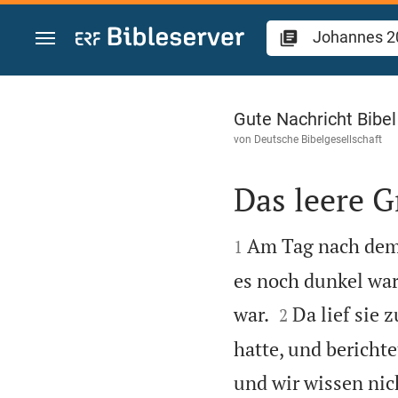
Zum Inhalt springen
Johannes 20
Gute Nachricht Bibe
von
Deutsche Bibelgesellschaft
Das leere G


Am Tag nach dem 
1
es noch dunkel war


war.
Da lief sie 
2
hatte, und berich
und wir wissen nic