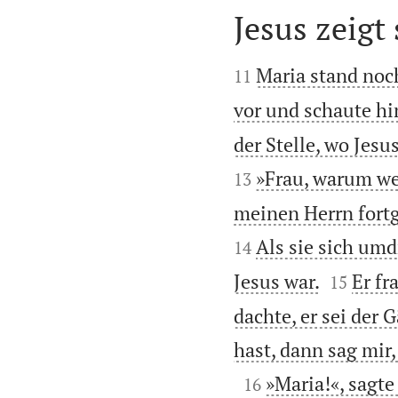
Jesus zeigt


Maria stand noc
11
vor und schaute hi
der Stelle, wo Jes
»Frau, warum wei
13
meinen Herrn fortg
Als sie sich umd
14


Jesus war.
Er fr
15
dachte, er sei der
hast, dann sag mir,

»Maria!«, sagte
16