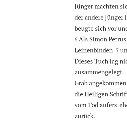
Jünger machten si
der andere Jünger l
beugte sich vor und
Als Simon Petrus 
6


Leinenbinden
un
7
Dieses Tuch lag ni
zusammengelegt.
Grab angekommen w
die Heiligen Schrif
vom Tod aufersteh

zurück.