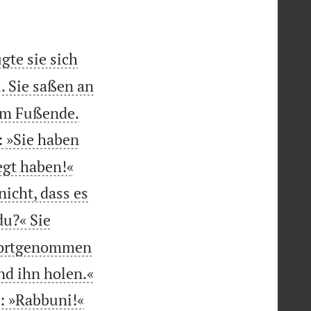
gte sie sich
. Sie saßen an


 am Fußende.
: »Sie haben


egt haben!«
nicht, dass es
du?« Sie
n fortgenommen

nd ihn holen.«
e: »Rabbuni!«