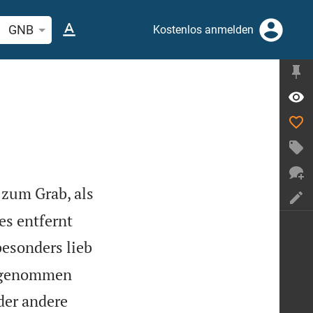
elstelle oder Begriff suchen
GNB
Kostenlos anmelden
zum Grab, als
es entfernt
besonders lieb
b genommen
der andere