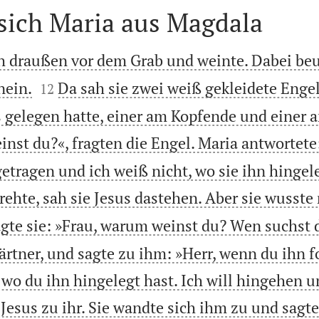
 sich Maria aus Magdala
h draußen vor dem Grab und weinte. Dabei beu


nein.
Da sah sie zwei weiß gekleidete Engel
12
us gelegen hatte, einer am Kopfende und einer
nst du?«, fragten die Engel. Maria antwortete
etragen und ich weiß nicht, wo sie ihn hingel
rehte, sah sie Jesus dastehen. Aber sie wusste 
agte sie: »Frau, warum weinst du? Wen suchst 
 Gärtner, und sagte zu ihm: »Herr, wenn du ih
 wo du ihn hingelegt hast. Ich will hingehen u
 Jesus zu ihr. Sie wandte sich ihm zu und sagt