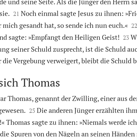
de und seine Seite. Als die Jünger den Herrn 


sie.
Noch einmal sagte Jesus zu ihnen: »Fri
21

r mich gesandt hat, so sende ich nun euch.«
2


und sagte: »Empfangt den Heiligen Geist!
W
23
ng seiner Schuld zusprecht, ist die Schuld au
 die Vergebung verweigert, bleibt die Schuld 
 sich Thomas
ar Thomas, genannt der Zwilling, einer aus de


 gewesen.
Die anderen Jünger erzählten ih
25
!« Thomas sagte zu ihnen: »Niemals werde ich
 die Spuren von den Nägeln an seinen Händen 