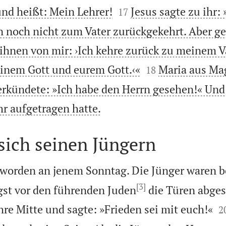


und heißt: Mein Lehrer!
Jesus sagte zu ihr:
17
n noch nicht zum Vater zurückgekehrt. Aber g
ihnen von mir: ›Ich kehre zurück zu meinem V


inem Gott und eurem Gott.‹«
Maria aus Ma
18
rkündete: »Ich habe den Herrn gesehen!« Und 

hr aufgetragen hatte.
 sich seinen Jüngern
eworden an jenem Sonntag. Die Jünger waren
[3]
gst vor den führenden Juden
die Türen abges

ihre Mitte und sagte: »Frieden sei mit euch!«
2