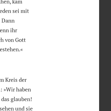
sahen, kam
eden sei mit

Dann
2
enn ihr
ch von Gott

bestehen.«
m Kreis der
m: »Wir haben
 das glauben!
sehen und sie