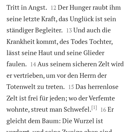


Tritt in Angst.
Der Hunger raubt ihm
12
seine letzte Kraft, das Unglück ist sein


ständiger Begleiter.
Und auch die
13
Krankheit kommt, des Todes Tochter,
lässt seine Haut und seine Glieder


faulen.
Aus seinem sicheren Zelt wird
14
er vertrieben, um vor den Herrn der


Totenwelt zu treten.
Das herrenlose
15
Zelt ist frei für jeden; wo der Verfemte
[1]


wohnte, streut man Schwefel.
Er
16
gleicht dem Baum: Die Wurzel ist
verdorrt, und seine Zweige oben sind