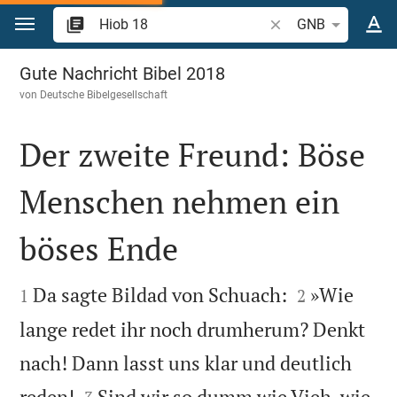
Zum Inhalt springen
Bibelstelle oder Begr
GNB
Hiob 18
Gute Nachricht Bibel 2018
von
Deutsche Bibelgesellschaft
Der zweite Freund: Böse
Menschen nehmen ein
böses Ende




Da sagte Bildad von Schuach:
»Wie
1
2
lange redet ihr noch drumherum? Denkt
nach! Dann lasst uns klar und deutlich


reden!
Sind wir so dumm wie Vieh, wie