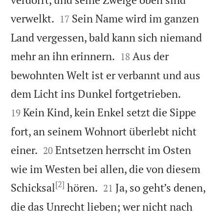


verwelkt.
Sein Name wird im ganzen
17
Land vergessen, bald kann sich niemand


mehr an ihn erinnern.
Aus der
18
bewohnten Welt ist er verbannt und aus


dem Licht ins Dunkel fortgetrieben.
Kein Kind, kein Enkel setzt die Sippe
19
fort, an seinem Wohnort überlebt nicht


einer.
Entsetzen herrscht im Osten
20
wie im Westen bei allen, die von diesem
[2]


Schicksal
hören.
Ja, so geht’s denen,
21
die das Unrecht lieben; wer nicht nach