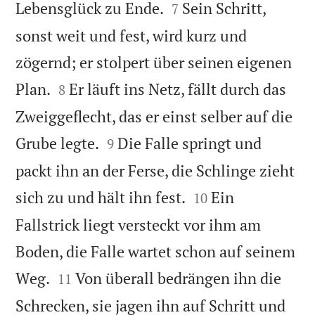


Lebensglück zu Ende.
Sein Schritt,
7
sonst weit und fest, wird kurz und
zögernd; er stolpert über seinen eigenen


Plan.
Er läuft ins Netz, fällt durch das
8
Zweiggeflecht, das er einst selber auf die


Grube legte.
Die Falle springt und
9
packt ihn an der Ferse, die Schlinge zieht


sich zu und hält ihn fest.
Ein
10
Fallstrick liegt versteckt vor ihm am
Boden, die Falle wartet schon auf seinem


Weg.
Von überall bedrängen ihn die
11
Schrecken, sie jagen ihn auf Schritt und