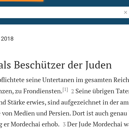
Bib
l 2018
als Beschützer der Juden
flichtete seine Untertanen im gesamten Reich,
[1]


nzen, zu Frondiensten.
Seine übrigen Tate
2
nd Stärke erwies, sind aufgezeichnet in der am
 von Medien und Persien. Dort ist auch genau


g er Mordechai erhob.
Der Jude Mordechai wa
3