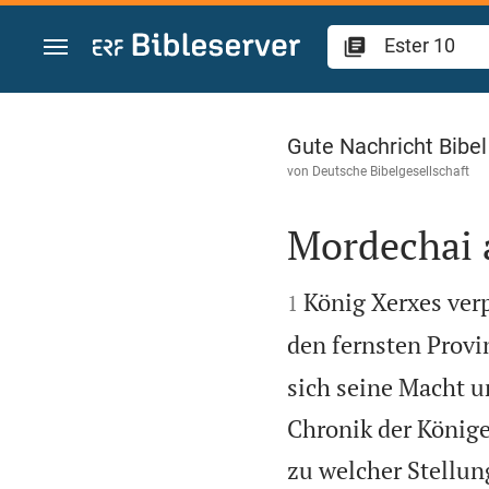
Zum Inhalt springen
Ester 10
Gute Nachricht Bibe
von
Deutsche Bibelgesellschaft
Mordechai 


König Xerxes verp
1
den fernsten Provi
sich seine Macht u
Chronik der Könige
zu welcher Stellun