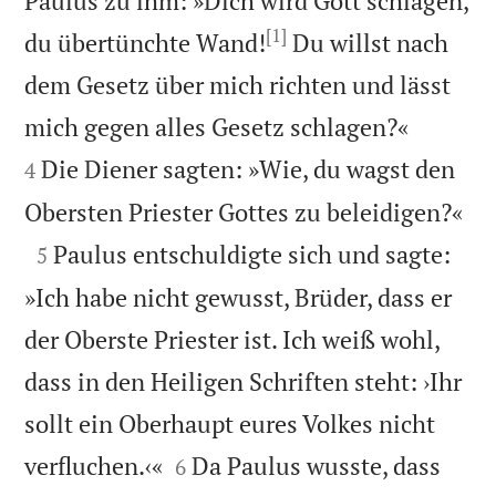
Paulus zu ihm: »Dich wird Gott schlagen,
[1]
du übertünchte Wand!
Du willst nach
dem Gesetz über mich richten und lässt


mich gegen alles Gesetz schlagen?«
Die Diener sagten: »Wie, du wagst den
4

Obersten Priester Gottes zu beleidigen?«

Paulus entschuldigte sich und sagte:
5
»Ich habe nicht gewusst, Brüder, dass er
der Oberste Priester ist. Ich weiß wohl,
dass in den Heiligen Schriften steht: ›Ihr
sollt ein Oberhaupt eures Volkes nicht


verfluchen.‹«
Da Paulus wusste, dass
6