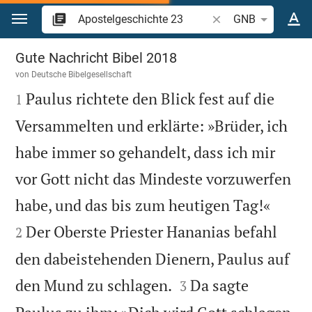
Zum Inhalt springen
Bibelstelle oder Begr
GNB
Apostelgeschichte 23
Gute Nachricht Bibel 2018
von
Deutsche Bibelgesellschaft

Paulus richtete den Blick fest auf die
1
Versammelten und erklärte: »Brüder, ich
habe immer so gehandelt, dass ich mir
vor Gott nicht das Mindeste vorzuwerfen


habe, und das bis zum heutigen Tag!«
Der Oberste Priester Hananias befahl
2
den dabeistehenden Dienern, Paulus auf


den Mund zu schlagen.
Da sagte
3