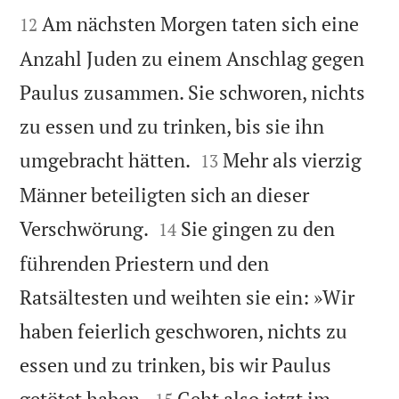


Am nächsten Morgen taten sich eine
12
Anzahl Juden zu einem Anschlag gegen
Paulus zusammen. Sie schworen, nichts
zu essen und zu trinken, bis sie ihn


umgebracht hätten.
Mehr als vierzig
13
Männer beteiligten sich an dieser


Verschwörung.
Sie gingen zu den
14
führenden Priestern und den
Ratsältesten und weihten sie ein: »Wir
haben feierlich geschworen, nichts zu
essen und zu trinken, bis wir Paulus


getötet haben.
Geht also jetzt im