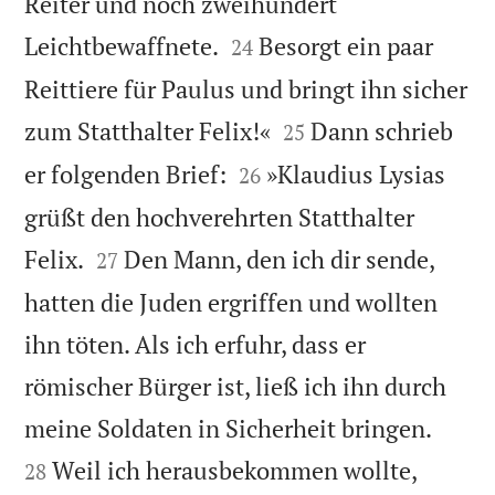
Reiter und noch zweihundert


Leichtbewaffnete.
Besorgt ein paar
24
Reittiere für Paulus und bringt ihn sicher


zum Statthalter Felix!«
Dann schrieb
25


er folgenden Brief:
»Klaudius Lysias
26
grüßt den hochverehrten Statthalter


Felix.
Den Mann, den ich dir sende,
27
hatten die Juden ergriffen und wollten
ihn töten. Als ich erfuhr, dass er
römischer Bürger ist, ließ ich ihn durch


meine Soldaten in Sicherheit bringen.
Weil ich herausbekommen wollte,
28