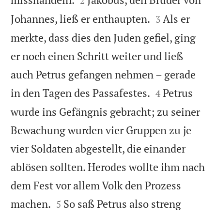
2


Johannes, ließ er enthaupten.
Als er
3
merkte, dass dies den Juden gefiel, ging
er noch einen Schritt weiter und ließ
auch Petrus gefangen nehmen – gerade


in den Tagen des Passafestes.
Petrus
4
wurde ins Gefängnis gebracht; zu seiner
Bewachung wurden vier Gruppen zu je
vier Soldaten abgestellt, die einander
ablösen sollten. Herodes wollte ihm nach
dem Fest vor allem Volk den Prozess


machen.
So saß Petrus also streng
5