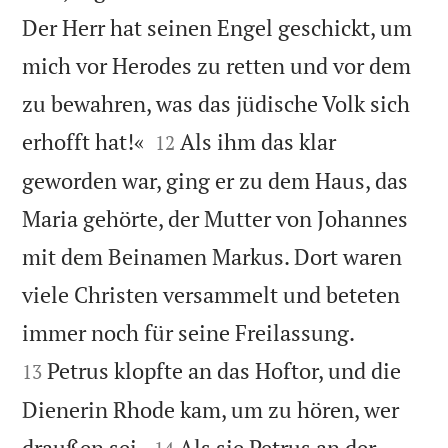
Der Herr hat seinen Engel geschickt, um
mich vor Herodes zu retten und vor dem
zu bewahren, was das jüdische Volk sich


erhofft hat!«
Als ihm das klar
12
geworden war, ging er zu dem Haus, das
Maria gehörte, der Mutter von Johannes
mit dem Beinamen Markus. Dort waren
viele Christen versammelt und beteten


immer noch für seine Freilassung.
Petrus klopfte an das Hoftor, und die
13
Dienerin Rhode kam, um zu hören, wer


draußen sei.
Als sie Petrus an der