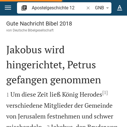
Zum Inhalt springen
Bibelstelle oder Begr
GNB
Apostelgeschichte 12
Gute Nachricht Bibel 2018
von
Deutsche Bibelgesellschaft
Jakobus wird
hingerichtet, Petrus
gefangen genommen

[1]

Um diese Zeit ließ König Herodes
1
verschiedene Mitglieder der Gemeinde
von Jerusalem festnehmen und schwer


misshandeln.
Jakobus, den Bruder von