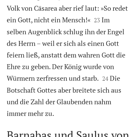
Volk von Cäsarea aber rief laut: »So redet


ein Gott, nicht ein Mensch!«
Im
23
selben Augenblick schlug ihn der Engel
des Herrn – weil er sich als einen Gott
feiern ließ, anstatt dem wahren Gott die
Ehre zu geben. Der König wurde von


Würmern zerfressen und starb.
Die
24
Botschaft Gottes aber breitete sich aus
und die Zahl der Glaubenden nahm

immer mehr zu.
Barnabas und Saulus von