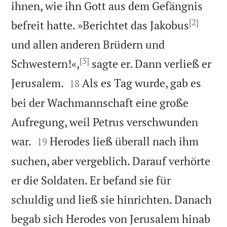
ihnen, wie ihn Gott aus dem Gefängnis
[2]
befreit hatte. »Berichtet das Jakobus
und allen anderen Brüdern und
[3]
Schwestern!«,
sagte er. Dann verließ er


Jerusalem.
Als es Tag wurde, gab es
18
bei der Wachmannschaft eine große
Aufregung, weil Petrus verschwunden


war.
Herodes ließ überall nach ihm
19
suchen, aber vergeblich. Darauf verhörte
er die Soldaten. Er befand sie für
schuldig und ließ sie hinrichten. Danach
begab sich Herodes von Jerusalem hinab