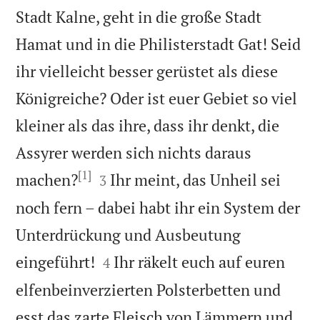
Stadt Kalne, geht in die große Stadt
Hamat und in die Philisterstadt Gat! Seid
ihr vielleicht besser gerüstet als diese
Königreiche? Oder ist euer Gebiet so viel
kleiner als das ihre, dass ihr denkt, die
Assyrer werden sich nichts daraus
[1]


machen?
Ihr meint, das Unheil sei
3
noch fern – dabei habt ihr ein System der
Unterdrückung und Ausbeutung


eingeführt!
Ihr räkelt euch auf euren
4
elfenbeinverzierten Polsterbetten und
esst das zarte Fleisch von Lämmern und