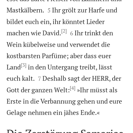


Mastkälbern.
Ihr grölt zur Harfe und
5
bildet euch ein, ihr könntet Lieder
[2]


machen wie David.
Ihr trinkt den
6
Wein kübelweise und verwendet die
kostbarsten Parfüme; aber dass euer
[3]
Land
in den Untergang treibt, lässt


euch kalt.
Deshalb sagt der HERR, der
7
[4]
Gott der ganzen Welt:
»Ihr müsst als
Erste in die Verbannung gehen und eure

Gelage nehmen ein jähes Ende.«