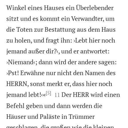
Winkel eines Hauses ein Überlebender
sitzt und es kommt ein Verwandter, um
die Toten zur Bestattung aus dem Haus
zu holen, und fragt ihn: ›Lebt hier noch
jemand außer dir?‹, und er antwortet:
›Niemand‹; dann wird der andere sagen:
›Pst! Erwähne nur nicht den Namen des
HERRN, sonst merkt er, dass hier noch
[5]


jemand lebt!‹«
Der HERR wird einen
11
Befehl geben und dann werden die
Häuser und Paläste in Trümmer

geschlagen, die großen wie die kleinen.