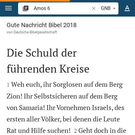
Zum Inhalt springen
Bibelstelle oder Begr
GNB
Amos 6
Gute Nachricht Bibel 2018
von
Deutsche Bibelgesellschaft
Die Schuld der
führenden Kreise


Weh euch, ihr Sorglosen auf dem Berg
1
Zion! Ihr Selbstsicheren auf dem Berg
von Samaria! Ihr Vornehmen Israels, des
ersten aller Völker, bei denen die Leute


Rat und Hilfe suchen!
Geht doch in die
2