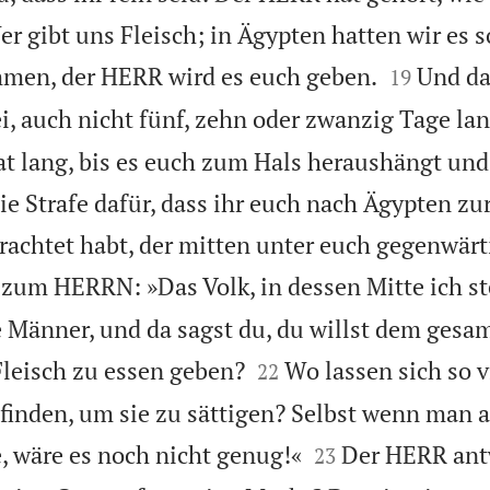
 gibt uns Fleisch; in Ägypten hatten wir es so


mmen, der HERR wird es euch geben.
Und da
19
i, auch nicht fünf, zehn oder zwanzig Tage lan
t lang, bis es euch zum Hals heraushängt un
die Strafe dafür, dass ihr euch nach Ägypten z
chtet habt, der mitten unter euch gegenwärtig
zum HERRN: »Das Volk, in dessen Mitte ich ste
Männer, und da sagst du, du willst dem gesa


leisch zu essen geben?
Wo lassen sich so v
22
finden, um sie zu sättigen? Selbst wenn man a


 wäre es noch nicht genug!«
Der HERR ant
23