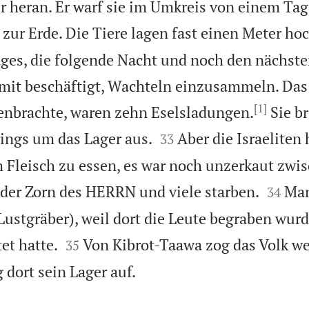
 heran. Er warf sie im Umkreis von einem Ta
zur Erde. Die Tiere lagen fast einen Meter hoc
ges, die folgende Nacht und noch den nächste
mit beschäftigt, Wachteln einzusammeln. Das
[1]
nbrachte, waren zehn Eselsladungen.
Sie br


ings um das Lager aus.
Aber die Israeliten
33
Fleisch zu essen, es war noch unzerkaut zwis


e der Zorn des HERRN und viele starben.
Man
34
Lustgräber), weil dort die Leute begraben wurd


et hatte.
Von Kibrot-Taawa zog das Volk we
35

 dort sein Lager auf.