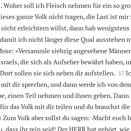
. Woher soll ich Fleisch nehmen für ein so gr
ieses ganze Volk nicht tragen, die Last ist mir
 nicht erleichtern willst, dann hab wenigsten
 damit ich nicht länger diese Qual ausstehen 
ose: »Versammle siebzig angesehene Männer
Israels, die sich als Aufseher bewährt haben, u


Dort sollen sie sich neben dir aufstellen.
I
17
it dir sprechen, und dann werde ich von dem 
be, einen Teil nehmen und ihnen geben. Dann
ür das Volk mit dir teilen und du brauchst die

Zum Volk aber sollst du sagen: ›Macht euch b
8
 dass ihr rein seid! Der HERR hat gehört, wie