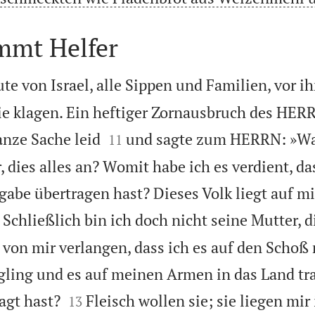
mmt Helfer
te von Israel, alle Sippen und Familien, vor i
ie klagen. Ein heftiger Zornausbruch des HER


anze Sache leid
und sagte zum HERRN: »Wa
11
 dies alles an? Womit habe ich es verdient, da
abe übertragen hast? Dieses Volk liegt auf mi
Schließlich bin ich doch nicht seine Mutter, d
 von mir verlangen, dass ich es auf den Scho
ling und es auf meinen Armen in das Land tra


agt hast?
Fleisch wollen sie; sie liegen mir
13