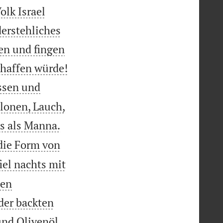
lk Israel
erstehliches
ken und fingen

chaffen würde!
ssen und
lonen, Lauch,
ts als Manna.
die Form von
fiel nachts mit
hen
der backten

nd Olivenöl.