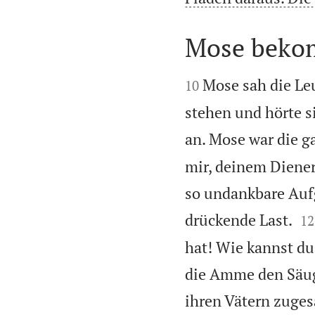
Mose beko


Mose sah die Leu
10
stehen und hörte s
an. Mose war die g
mir, deinem Diener,
so undankbare Aufg


drückende Last.
12
hat! Wie kannst du
die Amme den Säug
ihren Vätern zuges