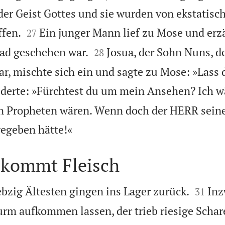
der Geist Gottes und sie wurden von ekstatisc


ffen.
Ein junger Mann lief zu Mose und erz
27


ad geschehen war.
Josua, der Sohn Nuns, d
28
r, mischte sich ein und sagte zu Mose: »Lass d
derte: »Fürchtest du um mein Ansehen? Ich wä
ten Propheten wären. Wenn doch der HERR sei

gegeben hätte!«
ekommt Fleisch


bzig Ältesten gingen ins Lager zurück.
Inz
31
rm aufkommen lassen, der trieb riesige Schar