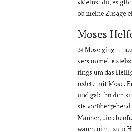
»Meinst du, es gibt
ob meine Zusage ein
Moses Helf


Mose ging hinaus
24
versammelte siebzi
rings um das Heilig
redete mit Mose. E
und gab ihn den sie
sie vorübergehend 
Männer, die ebenfa
waren nicht zum He