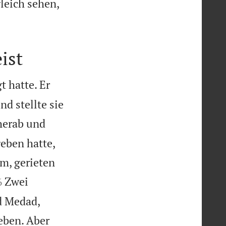
leich sehen,
ist
 hatte. Er
d stellte sie
herab und
eben hatte,
am, gerieten

Zwei
6
nd Medad,
eben. Aber