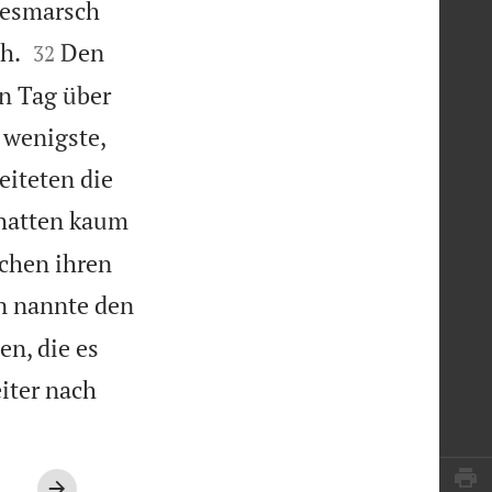
gesmarsch


h.
Den
32
n Tag über
 wenigste,
eiteten die
 hatten kaum
chen ihren
 nannte den
en, die es
iter nach