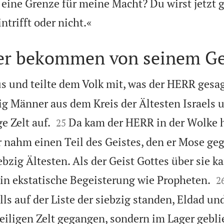
 eine Grenze für meine Macht? Du wirst jetzt g

trifft oder nicht.«
er bekommen von seinem Ge
 und teilte dem Volk mit, was der HERR gesagt
g Männer aus dem Kreis der Ältesten Israels un


e Zelt auf.
Da kam der HERR in der Wolke 
25
r nahm einen Teil des Geistes, den er Mose geg
bzig Ältesten. Als der Geist Gottes über sie k

in ekstatische Begeisterung wie Propheten.
2
lls auf der Liste der siebzig standen, Eldad u
iligen Zelt gegangen, sondern im Lager gebli