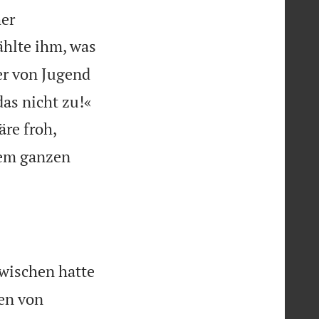
her
ählte ihm, was
er von Jugend

as nicht zu!«
re froh,
nem ganzen
wischen hatte
en von