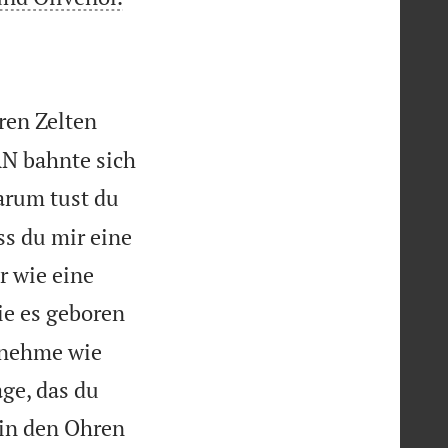
hren Zelten
RN bahnte sich
rum tust du
ss du mir eine
r wie eine
ie es geboren
ß nehme wie
ge, das du
 in den Ohren