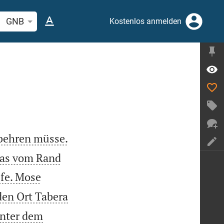
elstelle oder Begriff suchen
GNB
Kostenlos anmelden
tbehren müsse.
 das vom Rand
lfe. Mose
den Ort Tabera
nter dem