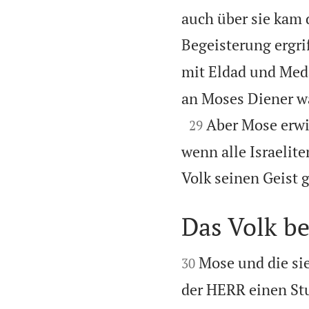
auch über sie kam 
Begeisterung ergri
mit Eldad und Med
an Moses Diener wa

Aber Mose erwi
29
wenn alle Israeli
Volk seinen Geist 
Das Volk b


Mose und die sie
30
der HERR einen Stu