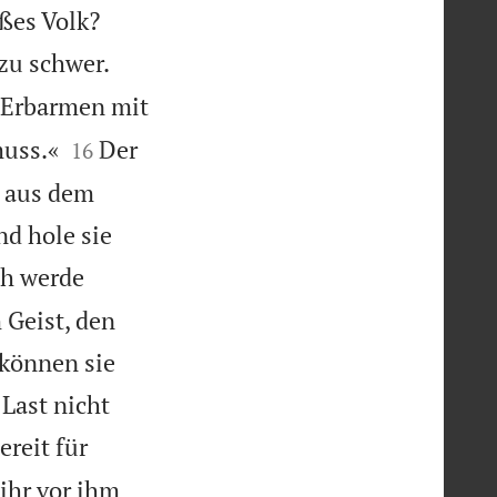


oßes Volk?


 zu schwer.
s Erbarmen mit


muss.«
Der
16
 aus dem
nd hole sie
ch werde
Geist, den
 können sie
 Last nicht
ereit für
 ihr vor ihm