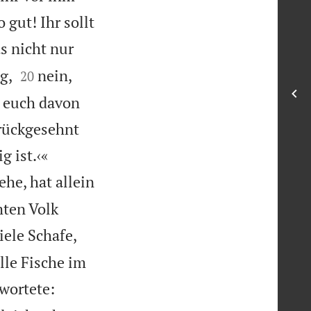
 gut! Ihr sollt
s nicht nur


g,
nein,
20
d euch davon
urückgesehnt


 ist.‹«
he, hat allein
mten Volk
iele Schafe,
lle Fische im
wortete: