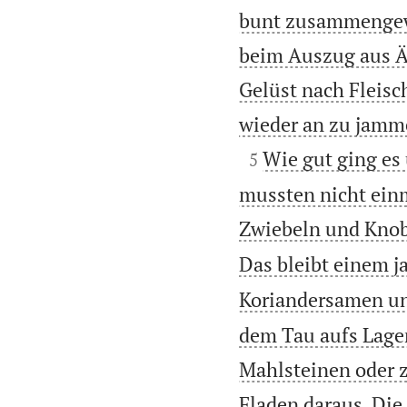
bunt zusammengewü
beim Auszug aus Ä
Gelüst nach Fleisc
wieder an zu jamm

Wie gut ging es
5
mussten nicht ein
Zwiebeln und Knob
Das bleibt einem j
Koriandersamen un
dem Tau aufs Lager
Mahlsteinen oder z
Fladen daraus. Di