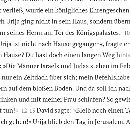
st verließ, wurde ein königliches Ehrengeschen
h Urija ging nicht in sein Haus, sondern über


n seines Herrn am Tor des Königspalastes.
10
rija ist nicht nach Hause gegangen«, fragte e
h Hause? Du hast doch einen langen Weg hinte
: »Die Männer Israels und Judas stehen im Fe
 nur ein Zeltdach über sich; mein Befehlshabe
gern auf dem bloßen Boden. Und da soll ich na
rinken und mit meiner Frau schlafen? So gewis


t tun!«
David sagte: »Bleib noch einen T
12
-
13
ich gehen!« Urija blieb den Tag in Jerusalem.