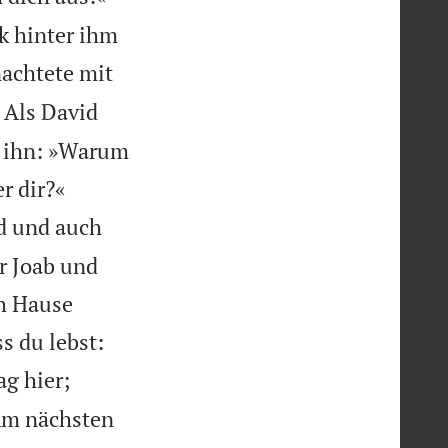
k hinter ihm
nachtete mit
Als David
r ihn: »Warum


r dir?«
ld und auch
r Joab und
ch Hause
s du lebst:
ag hier;
 Am nächsten