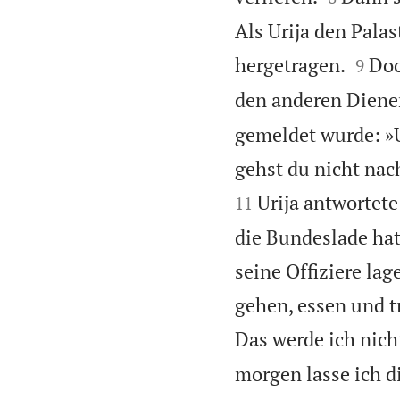
Als Urija den Pala


hergetragen.
Doc
9
den anderen Diener
gemeldet wurde: »U
gehst du nicht nac
Urija antwortete
11
die Bundeslade hat
seine Offiziere la
gehen, essen und t
Das werde ich nich
morgen lasse ich d