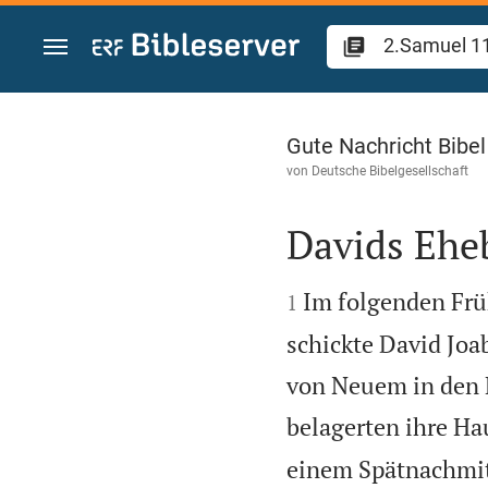
Zum Inhalt springen
2.Samuel 11
Gute Nachricht Bibe
von
Deutsche Bibelgesellschaft
Davids Ehe


Im folgenden Früh
1
schickte David Joa
von Neuem in den 
belagerten ihre Ha
einem Spätnachmit