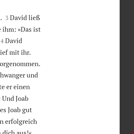
s


.
David ließ
3
 ihm: »Das ist


David
4
ef mit ihr.
 vorgenommen.
chwanger und
e er einen
« Und Joab
 es Joab gut
 erfolgreich
 dich aus!«