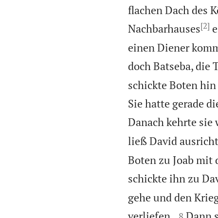
flachen Dach des K
[2]
Nachbarhauses
e
einen Diener komme
doch Batseba, die 
schickte Boten hin 
Sie hatte gerade 
Danach kehrte sie 
ließ David ausrich
Boten zu Joab mit 
schickte ihn zu Da
gehe und den Krie


verliefen.
Dann s
8