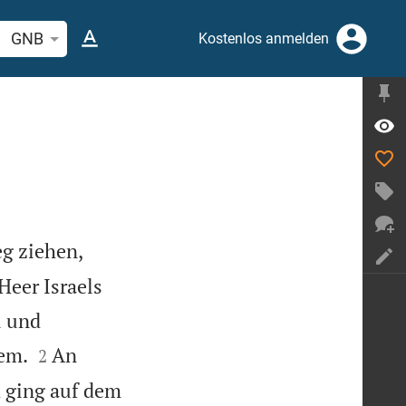
elstelle oder Begriff suchen
GNB
Kostenlos anmelden
eg ziehen,
Heer Israels
u und


lem.
An
2
 ging auf dem