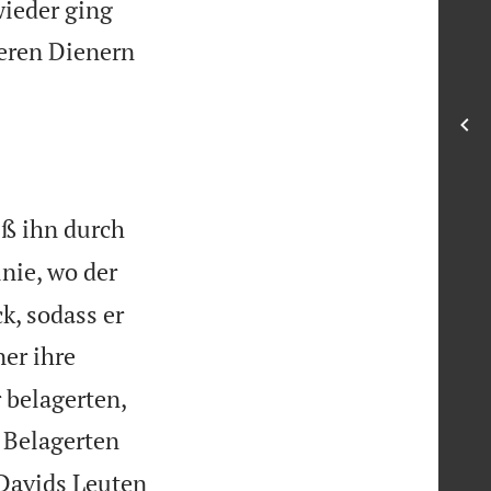
wieder ging
deren Dienern
eß ihn durch
inie, wo der
k, sodass er
er ihre
 belagerten,
 Belagerten
 Davids Leuten