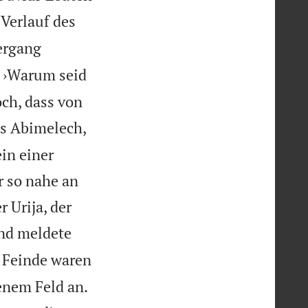
Verlauf des
ergang
: ›Warum seid
ch, dass von
es Abimelech,
in einer
r so nahe an
 Urija, der
und meldete
e Feinde waren
fenem Feld an.