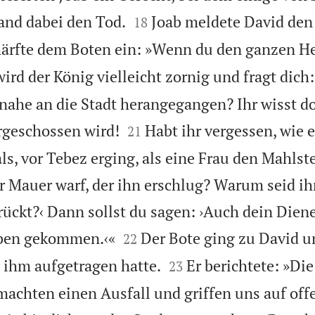


fand dabei den Tod.
Joab meldete David den 
18
härfte dem Boten ein: »Wenn du den ganzen H
wird der König vielleicht zornig und fragt dich
nahe an die Stadt herangegangen? Ihr wisst do


rgeschossen wird!
Habt ihr vergessen, wie 
21
s, vor Tebez erging, als eine Frau den Mahlste
Mauer warf, der ihn erschlug? Warum seid ih
ückt?‹ Dann sollst du sagen: ›Auch dein Diener


eben gekommen.‹«
Der Bote ging zu David 
22


b ihm aufgetragen hatte.
Er berichtete: »Di
23
e machten einen Ausfall und griffen uns auf of