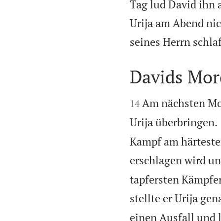
Tag lud David ihn 
Urija am Abend nic
seines Herrn schla
Davids Mord


Am nächsten Mor
14
Urija überbringen.
Kampf am härtesten
erschlagen wird un
tapfersten Kämpfer 
stellte er Urija gen
einen Ausfall und 