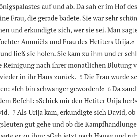
önigspalastes auf und ab. Da sah er im Hof de
ine Frau, die gerade badete. Sie war sehr schön
n und erkundigte sich, wer sie sei. Man sagte
Tochter Ammiëls und Frau des Hetiters Urija.«
und ließ sie holen. Sie kam zu ihm und er schli
die Reinigung nach ihrer monatlichen Blutung


wieder in ihr Haus zurück.
Die Frau wurde s
5


ten: »Ich bin schwanger geworden!«
Da sandt
6
dem Befehl: »Schick mir den Hetiter Urija her!


vid.
Als Urija kam, erkundigte sich David, ob
7
gsleuten gut gehe und ob die Kampfhandlungen
agte er zu ihm: »Geh jetzt nach Hause und ruh