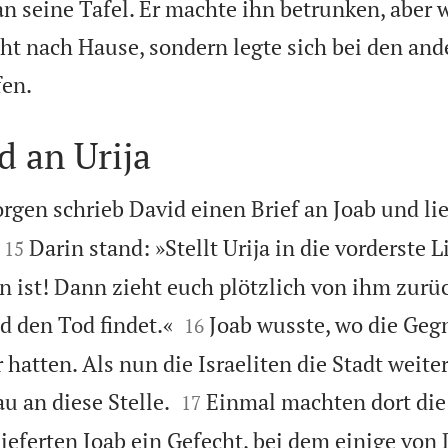
an seine Tafel. Er machte ihn betrunken, aber 
ht nach Hause, sondern legte sich bei den an

fen.
 an Urija
gen schrieb David einen Brief an Joab und li


Darin stand: »Stellt Urija in die vorderste L
15
 ist! Dann zieht euch plötzlich von ihm zurüc


d den Tod findet.«
Joab wusste, wo die Gegn
16
hatten. Als nun die Israeliten die Stadt weiter


au an diese Stelle.
Einmal machten dort die
17
lieferten Joab ein Gefecht, bei dem einige von