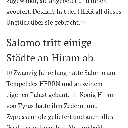
zugewandt, sie angebetet und ihnen
geopfert. Deshalb hat der HERR all dieses

Unglück über sie gebracht.‹«
Salomo tritt einige
Städte an Hiram ab


Zwanzig Jahre lang hatte Salomo am
10
Tempel des HERRN und an seinem


eigenen Palast gebaut.
König Hiram
11
von Tyrus hatte ihm Zedern- und
Zypressenholz geliefert und auch alles
Gold, das er brauchte. Als nun beide