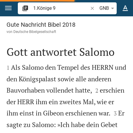
Zum Inhalt springen
Bibelstelle oder Begr
GNB
1.Könige 9
Gute Nachricht Bibel 2018
von
Deutsche Bibelgesellschaft
Gott antwortet Salomo


Als Salomo den Tempel des HERRN und
1
den Königspalast sowie alle anderen


Bauvorhaben vollendet hatte,
erschien
2
der HERR ihm ein zweites Mal, wie er


ihm einst in Gibeon erschienen war.
Er
3
sagte zu Salomo: »Ich habe dein Gebet