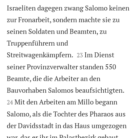
Israeliten dagegen zwang Salomo keinen
zur Fronarbeit, sondern machte sie zu
seinen Soldaten und Beamten, zu
Truppenführern und


Streitwagenkämpfern.
Im Dienst
23
seiner Provinzverwalter standen 550
Beamte, die die Arbeiter an den


Bauvorhaben Salomos beaufsichtigten.
Mit den Arbeiten am Millo begann
24
Salomo, als die Tochter des Pharaos aus
der Davidsstadt in das Haus umgezogen
war, das er ihr im Palastbezirk gebaut