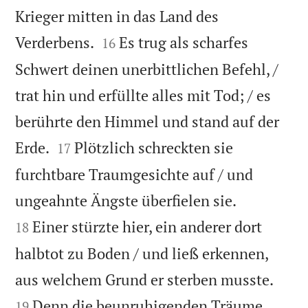
Krieger mitten in das Land des


Verderbens.
Es trug als scharfes
16
Schwert deinen unerbittlichen Befehl, /
trat hin und erfüllte alles mit Tod; / es
berührte den Himmel und stand auf der


Erde.
Plötzlich schreckten sie
17
furchtbare Traumgesichte auf / und


ungeahnte Ängste überfielen sie.
Einer stürzte hier, ein anderer dort
18
halbtot zu Boden / und ließ erkennen,


aus welchem Grund er sterben musste.
Denn die beunruhigenden Träume
19