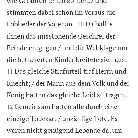
wie Gefahren teilen sollten, / und
stimmten dabei schon im Voraus die


Loblieder der Väter an.
Da hallte
10
ihnen das misstönende Geschrei der
Feinde entgegen / und die Wehklage um


die betrauerten Kinder breitete sich aus.
Das gleiche Strafurteil traf Herrn und
11
Knecht; / der Mann aus dem Volk und der


König hatten das gleiche Leid zu tragen.
Gemeinsam hatten alle durch eine
12
einzige Todesart / unzählige Tote. Es
waren nicht genügend Lebende da, um