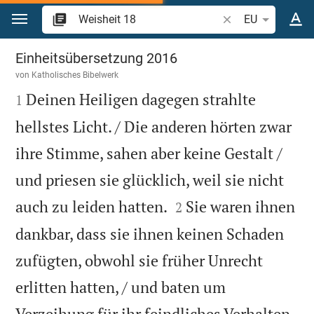
Zum Inhalt springen
Bibelstelle oder Be
EU
Weisheit 18
Einheitsübersetzung 2016
von
Katholisches Bibelwerk

Deinen Heiligen dagegen strahlte
1
hellstes Licht. / Die anderen hörten zwar
ihre Stimme, sahen aber keine Gestalt /
und priesen sie glücklich, weil sie nicht


auch zu leiden hatten.
Sie waren ihnen
2
dankbar, dass sie ihnen keinen Schaden
zufügten, obwohl sie früher Unrecht
erlitten hatten, / und baten um

Verzeihung für ihr feindliches Verhalten.