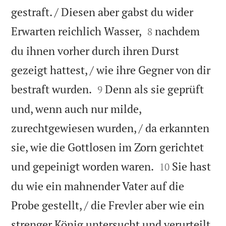
gestraft. / Diesen aber gabst du wider


Erwarten reichlich Wasser,
nachdem
8
du ihnen vorher durch ihren Durst
gezeigt hattest, / wie ihre Gegner von dir


bestraft wurden.
Denn als sie geprüft
9
und, wenn auch nur milde,
zurechtgewiesen wurden, / da erkannten
sie, wie die Gottlosen im Zorn gerichtet


und gepeinigt worden waren.
Sie hast
10
du wie ein mahnender Vater auf die
Probe gestellt, / die Frevler aber wie ein

strenger König untersucht und verurteilt.