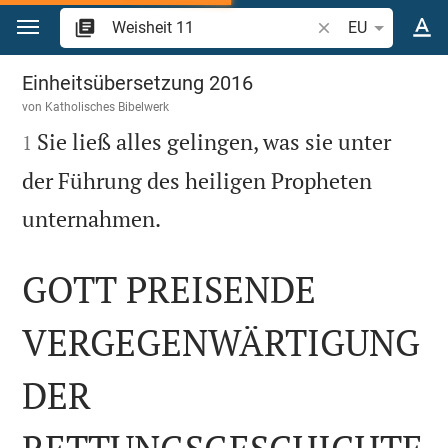
Zum Inhalt springen
Bibelstelle oder Be
EU
Weisheit 11
Einheitsübersetzung 2016
von
Katholisches Bibelwerk

Sie ließ alles gelingen, was sie unter
1
der Führung des heiligen Propheten

unternahmen.
GOTT PREISENDE
VERGEGENWÄRTIGUNG
DER