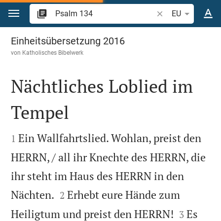
Zum Inhalt springen
Bibelstelle oder Be
EU
Psalm 134
Einheitsübersetzung 2016
von
Katholisches Bibelwerk
Nächtliches Loblied im
Tempel


Ein Wallfahrtslied. Wohlan, preist den
1
HERRN, / all ihr Knechte des HERRN, die
ihr steht im Haus des HERRN in den


Nächten.
Erhebt eure Hände zum
2


Heiligtum und preist den HERRN!
Es
3