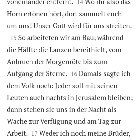


voneinander entfernt.
Wo ihr also das
14
Horn ertönen hört, dort sammelt euch

um uns! Unser Gott wird für uns streiten.

So arbeiteten wir am Bau, während
15
die Hälfte die Lanzen bereithielt, vom
Anbruch der Morgenröte bis zum


Aufgang der Sterne.
Damals sagte ich
16
dem Volk noch: Jeder soll mit seinen
Leuten auch nachts in Jerusalem bleiben;
dann stehen sie uns in der Nacht als
Wache zur Verfügung und am Tag zur


Arbeit.
Weder ich noch meine Brüder,
17