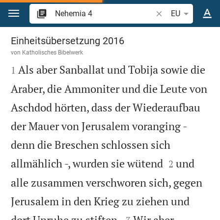
Zum Inhalt springen
Bibelstelle oder Be
EU
Nehemia 4
Einheitsübersetzung 2016
von
Katholisches Bibelwerk

Als aber Sanballat und Tobija sowie die
1
Araber, die Ammoniter und die Leute von
Aschdod hörten, dass der Wiederaufbau
der Mauer von Jerusalem voranging -
denn die Breschen schlossen sich


allmählich -, wurden sie wütend
und
2
alle zusammen verschworen sich, gegen
Jerusalem in den Krieg zu ziehen und


dort Unruhe zu stiften.
Wir aber