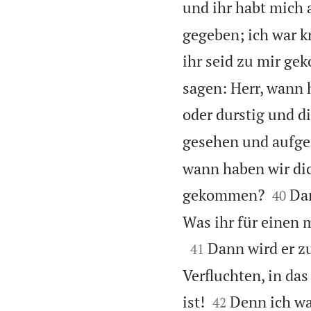
und ihr habt mic
gegeben; ich war k
ihr seid zu mir g
sagen: Herr, wann 
oder durstig und d
gesehen und aufge
wann haben wir dic


gekommen?
Dar
40
Was ihr für einen 

Dann wird er zu
41
Verfluchten, in da


ist!
Denn ich wa
42