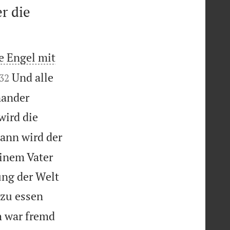
r die
e Engel mit


Und alle
32
nander
wird die
ann wird der
einem Vater
ung der Welt
 zu essen
h war fremd