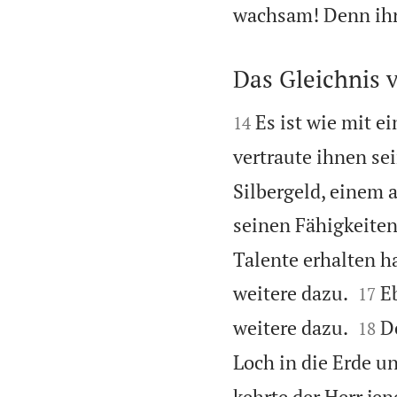
wachsam! Denn ihr
Das Gleichnis 


Es ist wie mit e
14
vertraute ihnen se
Silbergeld, einem 
seinen Fähigkeiten.
Talente erhalten h


weitere dazu.
E
17


weitere dazu.
De
18
Loch in die Erde un
kehrte der Herr je