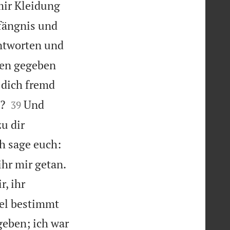
mir Kleidung
efängnis und
ntworten und
sen gegeben
 dich fremd


?
Und
39
u dir
h sage euch:

ihr mir getan.
, ihr
gel bestimmt
geben; ich war