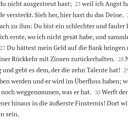


u nicht ausgestreut hast;
weil ich Angst h
25
de versteckt. Sieh her, hier hast du das Deine.
ach zu ihm: Du bist ein schlechter und fauler
ich ernte, wo ich nicht gesät habe, und sammle


Du hättest mein Geld auf die Bank bringen
27


einer Rückkehr mit Zinsen zurückerhalten.
28

g und gebt es dem, der die zehn Talente hat!
2
ben werden und er wird im Überfluss haben; we


h noch weggenommen, was er hat.
Werft de
30
ner hinaus in die äußerste Finsternis! Dort w

n sein.