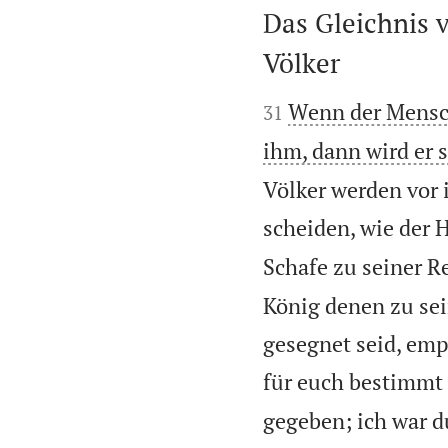
Das Gleichnis 
Völker


Wenn der Mensch
31
ihm, dann wird er s
Völker werden vor
scheiden, wie der 
Schafe zu seiner Re
König denen zu sei
gesegnet seid, empf
für euch bestimmt 
gegeben; ich war d