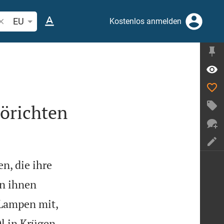
ibelstelle oder Begriff suchen
EU
Kostenlos anmelden
törichten
n, die ihre
n ihnen
 Lampen mit,
l in Krügen