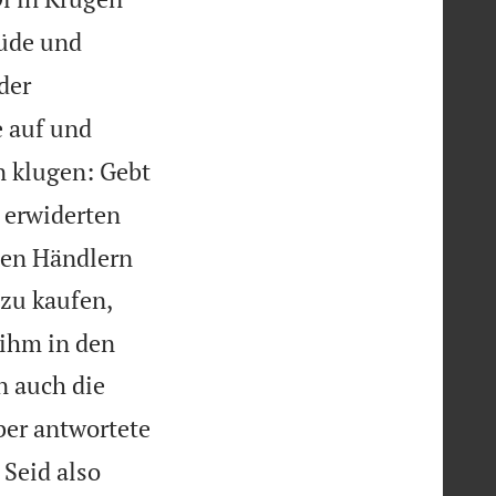
müde und
der
e auf und
n klugen: Gebt
 erwiderten
 den Händlern
zu kaufen,
 ihm in den
n auch die
ber antwortete
Seid also