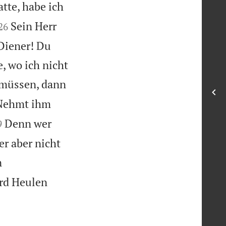
atte, habe ich


Sein Herr
26
 Diener! Du
, wo ich nicht
 müssen, dann
Nehmt ihm

Denn wer
9
r aber nicht
n
ird Heulen