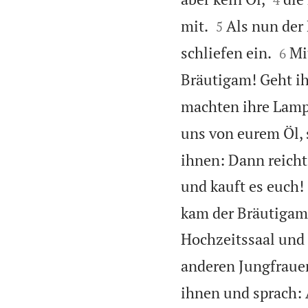


mit.
Als nun der
5


schliefen ein.
Mi
6
Bräutigam! Geht i
machten ihre Lamp
uns von eurem Öl,
ihnen: Dann reicht
und kauft es euch!
kam der Bräutigam.
Hochzeitssaal und 
anderen Jungfrauen
ihnen und sprach: 