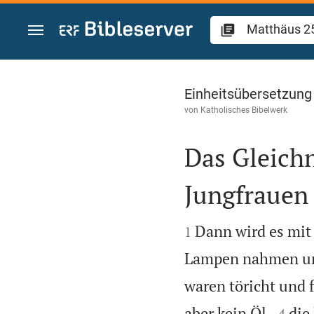
Zum Inhalt springen
Matthäus 25
Einheitsübersetzung
von
Katholisches Bibelwerk
Das Gleichn
Jungfrauen


Dann wird es mit
1
Lampen nahmen un
waren töricht und 


aber kein Öl,
die
4