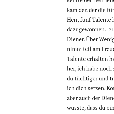
kam der, der die fü
Herr, fünf Talente 

dazugewonnen.
21
Diener. Über Wenig
nimm teil am Freud
Talente erhalten ha
her, ich habe noc
du tüchtiger und t
ich dich setzen. K
aber auch der Diene
wusste, dass du ein