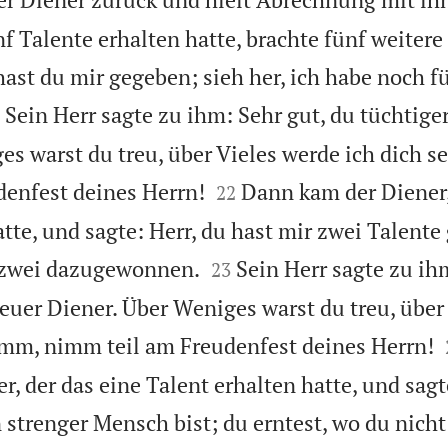
nf Talente erhalten hatte, brachte fünf weitere
hast du mir gegeben; sieh her, ich habe noch f

Sein Herr sagte zu ihm: Sehr gut, du tüchtige
es warst du treu, über Vieles werde ich dich 


enfest deines Herrn!
Dann kam der Diener,
22
tte, und sagte: Herr, du hast mir zwei Talente


h zwei dazugewonnen.
Sein Herr sagte zu ih
23
reuer Diener. Über Weniges warst du treu, über
omm, nimm teil am Freudenfest deines Herrn!
r, der das eine Talent erhalten hatte, und sagte
 strenger Mensch bist; du erntest, wo du nicht