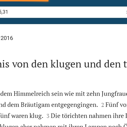
B
 2016
is von den klugen und den 
 dem Himmelreich sein wie mit zehn Jungfraue


d dem Bräutigam entgegengingen.
Fünf vo
2


fünf waren klug.
Die törichten nahmen ihre
3
 klugen aber nahmen mit ihren Lampen noch Ö