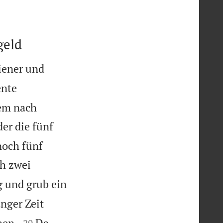
geld
Diener und
ente
dem nach
der die fünf
noch fünf
ch zwei
ng und grub ein
nger Zeit


nen.
Da