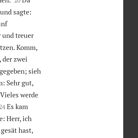
20
 und sagte:
ünf
r und treuer
setzen. Komm,
 der zwei
 gegeben; sieh
m: Sehr gut,
 Vieles werde


Es kam
24
: Herr, ich
 gesät hast,