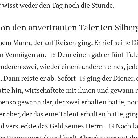

 wisst weder den Tag noch die Stunde.
von den anvertrauten Talenten Silber
inem Mann, der auf Reisen ging. Er rief seine 


in Vermögen an.
Dem einen gab er fünf Tal
15
anderen zwei, wieder einem anderen eines, je


 Dann reiste er ab. Sofort
ging der Diener, 
16
atte hin, wirtschaftete mit ihnen und gewann 
benso gewann der, der zwei erhalten hatte, no
r aber, der das eine Talent erhalten hatte, gi


d versteckte das Geld seines Herrn.
Nach la
19
ner Diener zurück und hielt Abrechnung mit ih