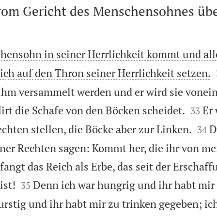
vom Gericht des Menschensohnes übe
ensohn in seiner Herrlichkeit kommt und all
ich auf den Thron seiner Herrlichkeit setzen.
 ihm versammelt werden und er wird sie vonei


Hirt die Schafe von den Böcken scheidet.
Er 
33


chten stellen, die Böcke aber zur Linken.
D
34
ner Rechten sagen: Kommt her, die ihr von m
angt das Reich als Erbe, das seit der Erschaff


ist!
Denn ich war hungrig und ihr habt mir
35
urstig und ihr habt mir zu trinken gegeben; ic