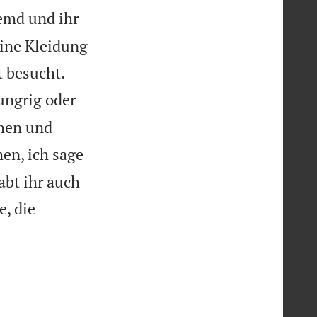
remd und ihr
eine Kleidung


t besucht.
ungrig oder
ehen und
en, ich sage
abt ihr auch
, die