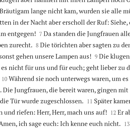
 Bräutigam lange nicht kam, wurden sie alle 
tten in der Nacht aber erscholl der Ruf: Siehe, 


hm entgegen!
Da standen die Jungfrauen all
7


en zurecht.
Die törichten aber sagten zu de
8


 sonst gehen unsere Lampen aus!
Die klugen
9
 es nicht für uns und für euch; geht lieber zu


Während sie noch unterwegs waren, um es 
10
 Die Jungfrauen, die bereit waren, gingen mit


die Tür wurde zugeschlossen.
Später kame
11


 und riefen: Herr, Herr, mach uns auf!
Er a
12


Amen, ich sage euch: Ich kenne euch nicht.
13