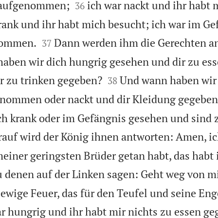


h aufgenommen;
ich war nackt und ihr habt 
36
rank und ihr habt mich besucht; ich war im G


ekommen.
Dann werden ihm die Gerechten a
37
haben wir dich hungrig gesehen und dir zu es


ir zu trinken gegeben?
Und wann haben wir
38
nommen oder nackt und dir Kleidung gegeben
h krank oder im Gefängnis gesehen und sind z
auf wird der König ihnen antworten: Amen, ic
meiner geringsten Brüder getan habt, das habt 
 denen auf der Linken sagen: Geht weg von mir
s ewige Feuer, das für den Teufel und seine En
r hungrig und ihr habt mir nichts zu essen ge