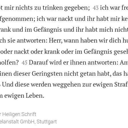


bt mir nichts zu trinken gegeben;
ich war f
43
fgenommen; ich war nackt und ihr habt mir k
rank und im Gefängnis und ihr habt mich nich
h sie antworten: Herr, wann haben wir dich h
 oder nackt oder krank oder im Gefängnis ges


holfen?
Darauf wird er ihnen antworten: Am
45
inen dieser Geringsten nicht getan habt, das h

Und diese werden weggehen zur ewigen Strafe
6

m ewigen Leben.
 Heiligen Schrift
elanstalt GmbH, Stuttgart