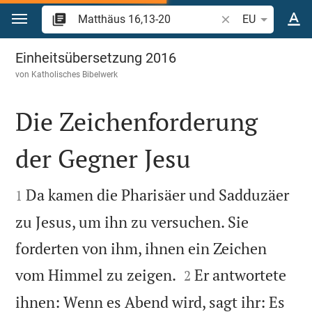
Zum Inhalt springen
Bibelstelle oder Be
EU
Matthäus 16
Einheitsübersetzung 2016
von
Katholisches Bibelwerk
Die Zeichenforderung
der Gegner Jesu


Da kamen die Pharisäer und Sadduzäer
1
zu Jesus, um ihn zu versuchen. Sie
forderten von ihm, ihnen ein Zeichen


vom Himmel zu zeigen.
Er antwortete
2
ihnen: Wenn es Abend wird, sagt ihr: Es