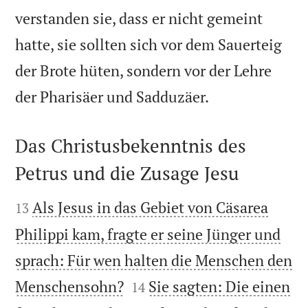
verstanden sie, dass er nicht gemeint
hatte, sie sollten sich vor dem Sauerteig
der Brote hüten, sondern vor der Lehre

der Pharisäer und Sadduzäer.
Das Christusbekenntnis des
Petrus und die Zusage Jesu


Als Jesus in das Gebiet von Cäsarea
13
Philippi kam, fragte er seine Jünger und
sprach: Für wen halten die Menschen den


Menschensohn?
Sie sagten: Die einen
14