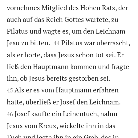
vornehmes Mitglied des Hohen Rats, der
auch auf das Reich Gottes wartete, zu
Pilatus und wagte es, um den Leichnam


Jesu zu bitten.
Pilatus war überrascht,
44
als er hörte, dass Jesus schon tot sei. Er
ließ den Hauptmann kommen und fragte


ihn, ob Jesus bereits gestorben sei.
Als er es vom Hauptmann erfahren
45


hatte, überließ er Josef den Leichnam.
Josef kaufte ein Leinentuch, nahm
46
Jesus vom Kreuz, wickelte ihn in das
Tuch und legte ihn in ein Grab, das in