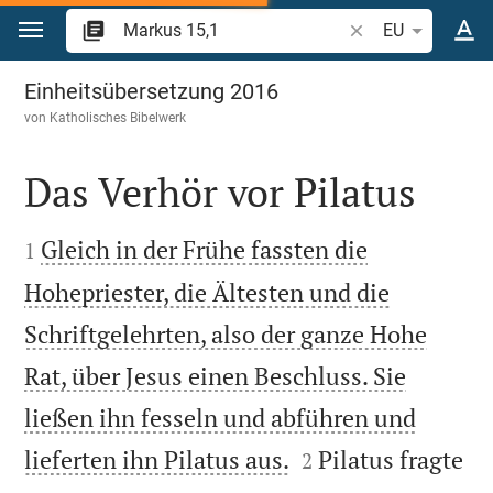
Zum Inhalt springen
Bibelstelle oder Be
EU
Markus 15
Einheitsübersetzung 2016
von
Katholisches Bibelwerk
Das Verhör vor Pilatus


Gleich in der Frühe fassten die
1
Hohepriester, die Ältesten und die
Schriftgelehrten, also der ganze Hohe
Rat, über Jesus einen Beschluss. Sie
ließen ihn fesseln und abführen und


lieferten ihn Pilatus aus.
Pilatus fragte
2