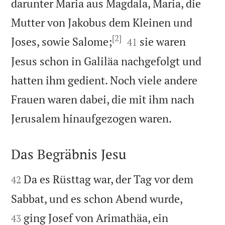
darunter Maria aus Magdala, Maria, die
Mutter von Jakobus dem Kleinen und
[2]


Joses, sowie Salome;
sie waren
41
Jesus schon in Galiläa nachgefolgt und
hatten ihm gedient. Noch viele andere
Frauen waren dabei, die mit ihm nach

Jerusalem hinaufgezogen waren.
Das Begräbnis Jesu


Da es Rüsttag war, der Tag vor dem
42


Sabbat, und es schon Abend wurde,
ging Josef von Arimathäa, ein
43