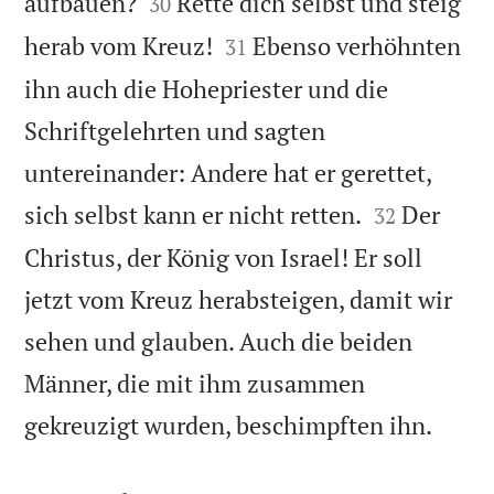


aufbauen?
Rette dich selbst und steig
30


herab vom Kreuz!
Ebenso verhöhnten
31
ihn auch die Hohepriester und die
Schriftgelehrten und sagten
untereinander: Andere hat er gerettet,


sich selbst kann er nicht retten.
Der
32
Christus, der König von Israel! Er soll
jetzt vom Kreuz herabsteigen, damit wir
sehen und glauben. Auch die beiden
Männer, die mit ihm zusammen

gekreuzigt wurden, beschimpften ihn.