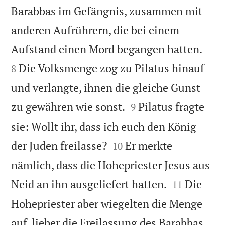
Barabbas im Gefängnis, zusammen mit
anderen Aufrührern, die bei einem


Aufstand einen Mord begangen hatten.
Die Volksmenge zog zu Pilatus hinauf
8
und verlangte, ihnen die gleiche Gunst


zu gewähren wie sonst.
Pilatus fragte
9
sie: Wollt ihr, dass ich euch den König


der Juden freilasse?
Er merkte
10
nämlich, dass die Hohepriester Jesus aus


Neid an ihn ausgeliefert hatten.
Die
11
Hohepriester aber wiegelten die Menge
auf, lieber die Freilassung des Barabbas