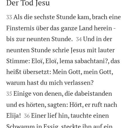
Der Tod Jesu


Als die sechste Stunde kam, brach eine
33
Finsternis über das ganze Land herein -


bis zur neunten Stunde.
Und in der
34
neunten Stunde schrie Jesus mit lauter
Stimme: Eloï, Eloï, lema sabachtani?, das
heißt übersetzt: Mein Gott, mein Gott,


warum hast du mich verlassen?
Einige von denen, die dabeistanden
35
und es hörten, sagten: Hört, er ruft nach


Elija!
Einer lief hin, tauchte einen
36
Schwamm in Essig, steckte ihn auf ein