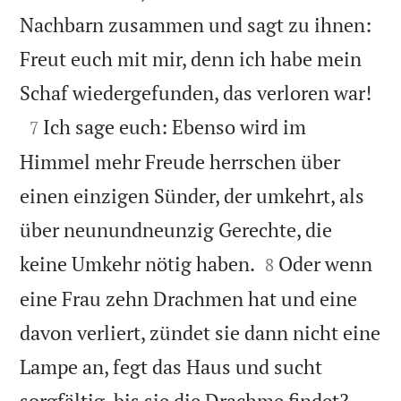
Nachbarn zusammen und sagt zu ihnen:
Freut euch mit mir, denn ich habe mein

Schaf wiedergefunden, das verloren war!

Ich sage euch: Ebenso wird im
7
Himmel mehr Freude herrschen über
einen einzigen Sünder, der umkehrt, als
über neunundneunzig Gerechte, die


keine Umkehr nötig haben.
Oder wenn
8
eine Frau zehn Drachmen hat und eine
davon verliert, zündet sie dann nicht eine
Lampe an, fegt das Haus und sucht


sorgfältig, bis sie die Drachme findet?