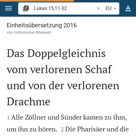
Zum Inhalt springen
Bibelstelle oder Be
EU
Lukas 15
Einheitsübersetzung 2016
von
Katholisches Bibelwerk
Das Doppelgleichnis
vom verlorenen Schaf
und von der verlorenen
Drachme


Alle Zöllner und Sünder kamen zu ihm,
1


um ihn zu hören.
Die Pharisäer und die
2