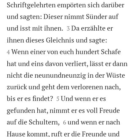
Schriftgelehrten empörten sich darüber
und sagten: Dieser nimmt Sünder auf


und isst mit ihnen.
Da erzählte er
3


ihnen dieses Gleichnis und sagte:
Wenn einer von euch hundert Schafe
4
hat und eins davon verliert, lässt er dann
nicht die neunundneunzig in der Wüste
zurück und geht dem verlorenen nach,


bis er es findet?
Und wenn er es
5
gefunden hat, nimmt er es voll Freude


auf die Schultern,
und wenn er nach
6
Hause kommt, ruft er die Freunde und