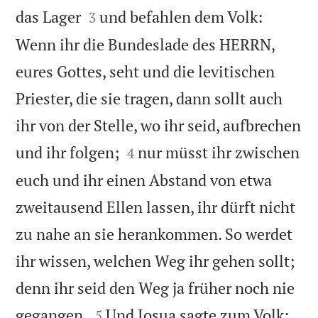


das Lager
und befahlen dem Volk:
3
Wenn ihr die Bundeslade des HERRN,
eures Gottes, seht und die levitischen
Priester, die sie tragen, dann sollt auch
ihr von der Stelle, wo ihr seid, aufbrechen


und ihr folgen;
nur müsst ihr zwischen
4
euch und ihr einen Abstand von etwa
zweitausend Ellen lassen, ihr dürft nicht
zu nahe an sie herankommen. So werdet
ihr wissen, welchen Weg ihr gehen sollt;
denn ihr seid den Weg ja früher noch nie


gegangen.
Und Josua sagte zum Volk:
5