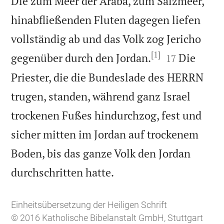
Die zum Meer der Araba, zum Salzmeer,
hinabfließenden Fluten dagegen liefen
vollständig ab und das Volk zog Jericho
[1]


gegenüber durch den Jordan.
Die
17
Priester, die die Bundeslade des HERRN
trugen, standen, während ganz Israel
trockenen Fußes hindurchzog, fest und
sicher mitten im Jordan auf trockenem
Boden, bis das ganze Volk den Jordan

durchschritten hatte.
Einheitsübersetzung der Heiligen Schrift
© 2016 Katholische Bibelanstalt GmbH, Stuttgart