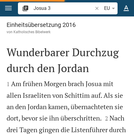
Zum Inhalt springen
Bibelstelle oder Be
EU
Josua 3
Einheitsübersetzung 2016
von
Katholisches Bibelwerk
Wunderbarer Durchzug
durch den Jordan


Am frühen Morgen brach Josua mit
1
allen Israeliten von Schittim auf. Als sie
an den Jordan kamen, übernachteten sie


dort, bevor sie ihn überschritten.
Nach
2
drei Tagen gingen die Listenführer durch