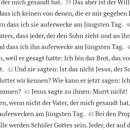


 der mich gesandt hat.
Das aber ist der Will
39
dass ich keinen von denen, die er mir gegeben

rn dass ich sie auferwecke am Jüngsten Tag.
4
ters, dass jeder, der den Sohn sieht und an ihn

d dass ich ihn auferwecke am Jüngsten Tag.
4
n, weil er gesagt hatte: Ich bin das Brot, das


t.
Und sie sagten: Ist das nicht Jesus, der S
42
utter wir kennen? Wie kann er jetzt sagen: Ic


ommen?
Jesus sagte zu ihnen: Murrt nicht!
43
, wenn nicht der Vater, der mich gesandt hat,


 auferwecken am Jüngsten Tag.
Bei den Pro
45
le werden Schüler Gottes sein. Jeder, der auf 