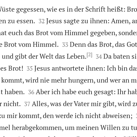
üste gegessen, wie es in der Schrift heißt: Br


en zu essen.
Jesus sagte zu ihnen: Amen, a
32
hat euch das Brot vom Himmel gegeben, sonde


re Brot vom Himmel.
Denn das Brot, das Go
33
[2]


und gibt der Welt das Leben.
Da baten si
34


es Brot!
Jesus antwortete ihnen: Ich bin da
35
 kommt, wird nie mehr hungern, und wer an mi


t haben.
Aber ich habe euch gesagt: Ihr ha
36


 nicht.
Alles, was der Vater mir gibt, wird 
37
u mir kommt, den werde ich nicht abweisen;
mel herabgekommen, um meinen Willen zu tu