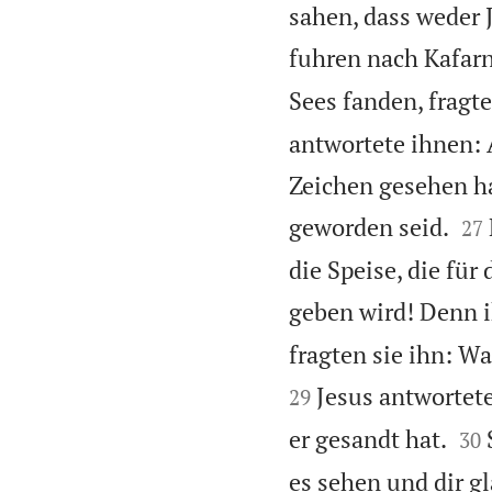
sahen, dass weder J
fuhren nach Kafar
Sees fanden, fragt
antwortete ihnen: 
Zeichen gesehen ha


geworden seid.
27
die Speise, die fü
geben wird! Denn ih
fragten sie ihn: W
Jesus antwortete
29


er gesandt hat.
30
es sehen und dir g