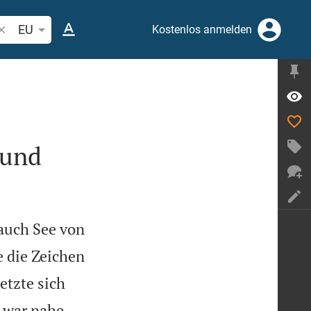
ibelstelle oder Begriff suchen
EU
Kostenlos anmelden
 und
 auch See von
 die Zeichen
etzte sich


 war nahe.