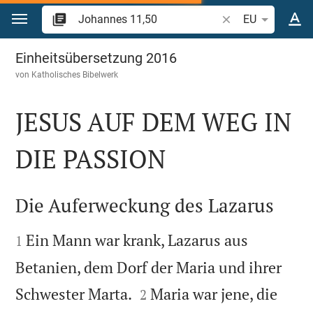
Zum Inhalt springen
Bibelstelle oder Be
EU
Johannes 11
Einheitsübersetzung 2016
von
Katholisches Bibelwerk
JESUS AUF DEM WEG IN
DIE PASSION

Die Auferweckung des Lazarus


Ein Mann war krank, Lazarus aus
1
Betanien, dem Dorf der Maria und ihrer


Schwester Marta.
Maria war jene, die
2