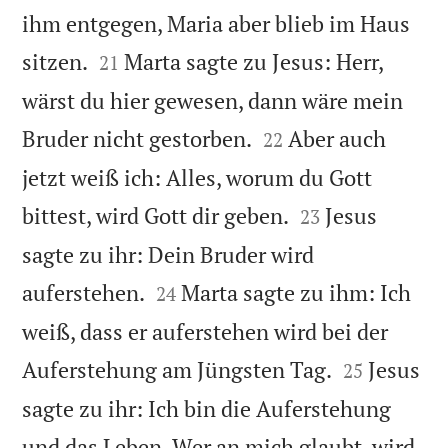
ihm entgegen, Maria aber blieb im Haus


sitzen.
Marta sagte zu Jesus: Herr,
21
wärst du hier gewesen, dann wäre mein


Bruder nicht gestorben.
Aber auch
22
jetzt weiß ich: Alles, worum du Gott


bittest, wird Gott dir geben.
Jesus
23
sagte zu ihr: Dein Bruder wird


auferstehen.
Marta sagte zu ihm: Ich
24
weiß, dass er auferstehen wird bei der


Auferstehung am Jüngsten Tag.
Jesus
25
sagte zu ihr: Ich bin die Auferstehung
und das Leben. Wer an mich glaubt, wird