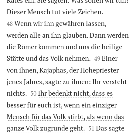
Rates ein. Sie sagten: Was sollen wir tun?


Dieser Mensch tut viele Zeichen.
Wenn wir ihn gewähren lassen,
48
werden alle an ihn glauben. Dann werden
die Römer kommen und uns die heilige


Stätte und das Volk nehmen.
Einer
49
von ihnen, Kajaphas, der Hohepriester
jenes Jahres, sagte zu ihnen: Ihr versteht


nichts.
Ihr bedenkt nicht, dass es
50
besser für euch ist, wenn ein einziger
Mensch für das Volk stirbt, als wenn das


ganze Volk zugrunde geht.
Das sagte
51