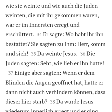
wie sie weinte und wie auch die Juden
weinten, die mit ihr gekommen waren,
war er im Innersten erregt und


erschüttert.
Er sagte: Wo habt ihr ihn
34
bestattet? Sie sagten zu ihm: Herr, komm




und sieh!
Da weinte Jesus.
Die
35
36

Juden sagten: Seht, wie lieb er ihn hatte!

Einige aber sagten: Wenn er dem
37
Blinden die Augen geöffnet hat, hätte er
dann nicht auch verhindern können, dass


dieser hier starb?
Da wurde Jesus
38
wiederum innerlich erregt und er ging