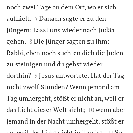
noch zwei Tage an dem Ort, wo er sich


aufhielt.
Danach sagte er zu den
7
Jüngern: Lasst uns wieder nach Judäa


gehen.
Die Jünger sagten zu ihm:
8
Rabbi, eben noch suchten dich die Juden
zu steinigen und du gehst wieder


dorthin?
Jesus antwortete: Hat der Tag
9
nicht zwölf Stunden? Wenn jemand am
Tag umhergeht, stößt er nicht an, weil er


das Licht dieser Welt sieht;
wenn aber
10
jemand in der Nacht umhergeht, stößt er


an, weil das Licht nicht in ihm ist.
So
11