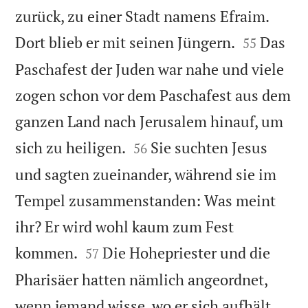
zurück, zu einer Stadt namens Efraim.


Dort blieb er mit seinen Jüngern.
Das
55
Paschafest der Juden war nahe und viele
zogen schon vor dem Paschafest aus dem
ganzen Land nach Jerusalem hinauf, um


sich zu heiligen.
Sie suchten Jesus
56
und sagten zueinander, während sie im
Tempel zusammenstanden: Was meint
ihr? Er wird wohl kaum zum Fest


kommen.
Die Hohepriester und die
57
Pharisäer hatten nämlich angeordnet,
wenn jemand wisse, wo er sich aufhält,