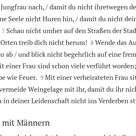
r Jungfrau nach, / damit du nicht ihretwegen de
ne Seele nicht Huren hin, / damit du nicht dei


Schau nicht umher auf den Straßen der Stad
7


Orten treib dich nicht herum!
Wende das Au
8
 ab / und blick nicht begehrlich auf eine fre
t einer Frau sind schon viele verführt worden;


be wie Feuer.
Mit einer verheirateten Frau si
9
ermeide Weingelage mit ihr, damit du ihr nic
 in deiner Leidenschaft nicht ins Verderben st
 mit Männern