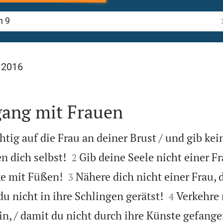
B
 2016
ang mit Frauen
chtig auf die Frau an deiner Brust / und gib kei


 dich selbst!
Gib deine Seele nicht einer Fr
2


rke mit Füßen!
Nähere dich nicht einer Frau, 
3


 du nicht in ihre Schlingen gerätst!
Verkehre 
4
in, / damit du nicht durch ihre Künste gefange