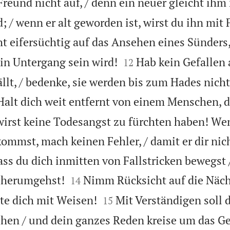
Freund nicht auf, / denn ein neuer gleicht ihm
 / wenn er alt geworden ist, wirst du ihn mit
ht eifersüchtig auf das Ansehen eines Sünders,


ein Untergang sein wird!
Hab kein Gefallen
12
llt, / bedenke, sie werden bis zum Hades nicht
Halt dich weit entfernt von einem Menschen, 
 wirst keine Todesangst zu fürchten haben! We
ommst, mach keinen Fehler, / damit er dir nic
ss du dich inmitten von Fallstricken bewegst 


t herumgehst!
Nimm Rücksicht auf die Näc
14


ate dich mit Weisen!
Mit Verständigen soll 
15
hen / und dein ganzes Reden kreise um das Ge