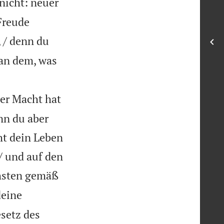
 nicht: neuer
 Freude
 / denn du
 an dem, was
der Macht hat
nn du aber
ht dein Leben
/ und auf den
hsten gemäß
deine
setz des