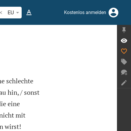
ibelstelle oder Begriff suchen
EU
Kostenlos anmelden
ne schlechte
au hin, / sonst
die eine
nicht mit


n wirst!