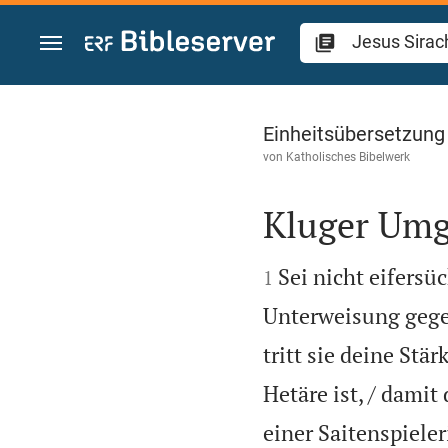
Zum Inhalt springen
Jesus Sirach 9
Einheitsübersetzung
von
Katholisches Bibelwerk
Kluger Umg


Sei nicht eifersü
1
Unterweisung gegen
tritt sie deine Stä
Hetäre ist, / damit
einer Saitenspieler