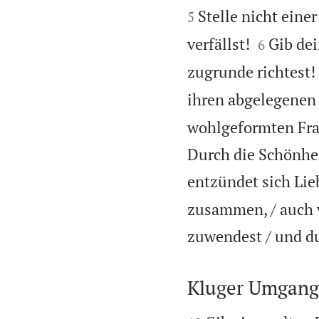
Stelle nicht eine
5


verfällst!
Gib dei
6
zugrunde richtest!
ihren abgelegenen 
wohlgeformten Frau
Durch die Schönhei
entzündet sich Lie
zusammen, / auch v
zuwendest / und du
Kluger Umgang
