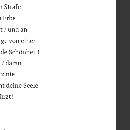
r Strafe
n Erbe
t / und an
ge von einer
mde Schönheit!
 / daran
tz nie
ht deine Seele

ürzt!