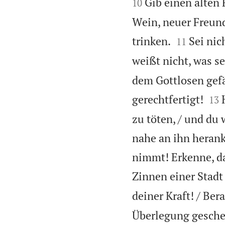

Gib einen alten 
10
Wein, neuer Freund;


trinken.
Sei nic
11
weißt nicht, was s
dem Gottlosen gefä


gerechtfertigt!
13
zu töten, / und du
nahe an ihn herank
nimmt! Erkenne, da
Zinnen einer Stad
deiner Kraft! / Ber
Überlegung gesche