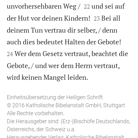


unvorhersehbaren Weg /
und sei auf
22


der Hut vor deinen Kindern!
Bei all
23
deinem Tun vertrau dir selber, / denn


auch dies bedeutet Halten der Gebote!
Wer dem Gesetz vertraut, beachtet die
24
Gebote, / und wer dem Herrn vertraut,

wird keinen Mangel leiden.
Einheitsübersetzung der Heiligen Schrift
© 2016 Katholische Bibelanstalt GmbH, Stuttgart
Alle Rechte vorbehalten.
Die Herausgeber sind: (Erz-)Bischöfe Deutschlands,
Österreichs, der Schweiz u.a.
Herausgebender Verlag: Katholische Bibelanstalt