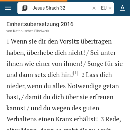
Zum Inhalt springen
Bibelstelle oder Be
EU
Jesus Sirach 32
Einheitsübersetzung 2016
von
Katholisches Bibelwerk

Wenn sie dir den Vorsitz übertragen
1
haben, überhebe dich nicht! / Sei unter
ihnen wie einer von ihnen! / Sorge für sie
[1]


und dann setz dich hin!
Lass dich
2
nieder, wenn du alles Notwendige getan
hast, / damit du dich über sie erfreuen
kannst / und du wegen des guten


Verhaltens einen Kranz erhältst!
Rede,
3