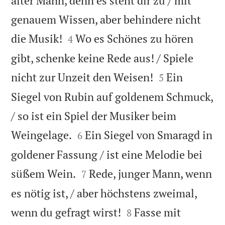
alter Mann, denn es steht dir zu / mit
genauem Wissen, aber behindere nicht


die Musik!
Wo es Schönes zu hören
4
gibt, schenke keine Rede aus! / Spiele


nicht zur Unzeit den Weisen!
Ein
5
Siegel von Rubin auf goldenem Schmuck,
/ so ist ein Spiel der Musiker beim


Weingelage.
Ein Siegel von Smaragd in
6
goldener Fassung / ist eine Melodie bei


süßem Wein.
Rede, junger Mann, wenn
7
es nötig ist, / aber höchstens zweimal,


wenn du gefragt wirst!
Fasse mit
8