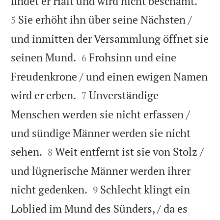


findet er Halt und wird nicht beschämt.
Sie erhöht ihn über seine Nächsten /
5
und inmitten der Versammlung öffnet sie


seinen Mund.
Frohsinn und eine
6
Freudenkrone / und einen ewigen Namen


wird er erben.
Unverständige
7
Menschen werden sie nicht erfassen /
und sündige Männer werden sie nicht


sehen.
Weit entfernt ist sie von Stolz /
8
und lügnerische Männer werden ihrer


nicht gedenken.
Schlecht klingt ein
9
Loblied im Mund des Sünders, / da es