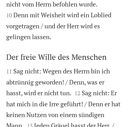


nicht vom Herrn befohlen wurde.
Denn mit Weisheit wird ein Loblied
10
vorgetragen / und der Herr wird es

gelingen lassen.
Der freie Wille des Menschen


Sag nicht: Wegen des Herrn bin ich
11
abtrünnig geworden! / Denn, was er


hasst, wird er nicht tun.
Sag nicht: Er
12
hat mich in die Irre geführt! / Denn er hat
keinen Nutzen von einem sündigen


Mann.
Jeden Gräuel hasst der Herr, /
13