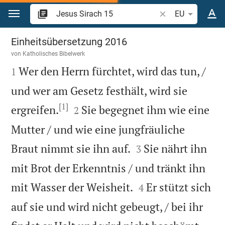
Zum Inhalt springen
Bibelstelle oder Be
EU
Jesus Sirach 15
Einheitsübersetzung 2016
von
Katholisches Bibelwerk

Wer den Herrn fürchtet, wird das tun, /
1
und wer am Gesetz festhält, wird sie
[1]


ergreifen.
Sie begegnet ihm wie eine
2
Mutter / und wie eine jungfräuliche


Braut nimmt sie ihn auf.
Sie nährt ihn
3
mit Brot der Erkenntnis / und tränkt ihn


mit Wasser der Weisheit.
Er stützt sich
4
auf sie und wird nicht gebeugt, / bei ihr