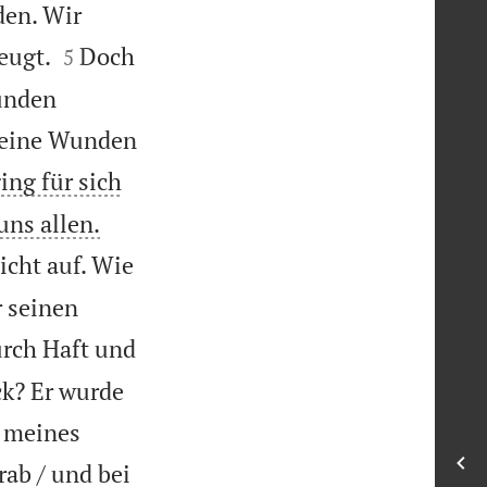
den. Wir


eugt.
Doch
5
ünden
 seine Wunden
ging für sich


uns allen.
icht auf. Wie
r seinen
rch Haft und
ck? Er wurde
 meines
ab / und bei