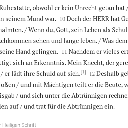
Ruhestätte, obwohl er kein Unrecht getan hat 


 in seinem Mund war.
Doch der HERR hat Ge
10
almten. / Wenn du, Gott, sein Leben als Schu
 Nachkommen sehen und lange leben. / Was d


 seine Hand gelingen.
Nachdem er vieles ert
11
sättigt sich an Erkenntnis. Mein Knecht, der ger
[1]


/ er lädt ihre Schuld auf sich.
Deshalb ge
12
oßen / und mit Mächtigen teilt er die Beute, w
sgab / und sich unter die Abtrünnigen rechnen

en auf / und trat für die Abtrünnigen ein.
 Heiligen Schrift