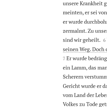
unsere Krankheit g
meinten, er sei vo
er wurde durchboh
zermalmt. Zu unser

sind wir geheilt.
6
seinen Weg. Doch d
Er wurde bedrängt
7
ein Lamm, das man 
Scherern verstummt
Gericht wurde er d
vom Land der Lebe
Volkes zu Tode get