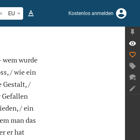
ibelstelle oder Begriff suchen
EU
Kostenlos anmelden
 - wem wurde
s, / wie ein
Gestalt, /
r Gefallen
eden, / ein
 dem man das
r er hat