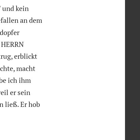
/ und kein
fallen an dem
ldopfer
em HERRN
rug, erblickt
echte, macht
be ich ihm
eil er sein
 ließ. Er hob