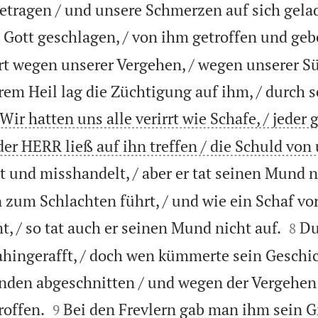
etragen / und unsere Schmerzen auf sich gela
n Gott geschlagen, / von ihm getroffen und geb
rt wegen unserer Vergehen, / wegen unserer S
em Heil lag die Züchtigung auf ihm, / durch

Wir hatten uns alle verirrt wie Schafe, / jeder 
er HERR ließ auf ihn treffen / die Schuld von 
 und misshandelt, / aber er tat seinen Mund n
zum Schlachten führt, / und wie ein Schaf vo


, / so tat auch er seinen Mund nicht auf.
Du
8
ahingerafft, / doch wen kümmerte sein Geschi
nden abgeschnitten / und wegen der Vergehen


roffen.
Bei den Frevlern gab man ihm sein Gr
9