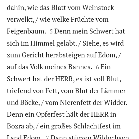
dahin, wie das Blatt vom Weinstock
verwelkt, / wie welke Früchte vom


Feigenbaum.
Denn mein Schwert hat
5
sich im Himmel gelabt. / Siehe, es wird
zum Gericht herabsteigen auf Edom, /


auf das Volk meines Bannes.
Ein
6
Schwert hat der HERR, es ist voll Blut,
triefend von Fett, vom Blut der Lämmer
und Böcke, / vom Nierenfett der Widder.
Denn ein Opferfest hält der HERR in
Bozra ab, / ein großes Schlachtfest im


Land Edom.
Dann stürzen Wildochsen
7