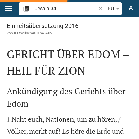
Zum Inhalt springen
Bibelstelle oder Be
EU
Jesaja 34
Einheitsübersetzung 2016
von
Katholisches Bibelwerk
GERICHT ÜBER EDOM –
HEIL FÜR ZION

Ankündigung des Gerichts über
Edom


Naht euch, Nationen, um zu hören, /
1
Völker, merkt auf! Es höre die Erde und