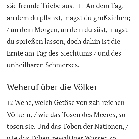


säe fremde Triebe aus!
An dem Tag,
11
an dem du pflanzt, magst du großziehen;
/ an dem Morgen, an dem du säst, magst
du sprießen lassen, doch dahin ist die
Ernte am Tag des Siechtums / und des

unheilbaren Schmerzes.
Weheruf über die Völker


Wehe, welch Getöse von zahlreichen
12
Völkern; / wie das Tosen des Meeres, so
tosen sie. Und das Toben der Nationen, /
wie das Toben gewaltiger Wasser, so