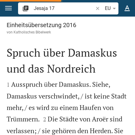
Zum Inhalt springen
Bibelstelle oder Be
EU
Jesaja 17
Einheitsübersetzung 2016
von
Katholisches Bibelwerk
Spruch über Damaskus
und das Nordreich


Ausspruch über Damaskus. Siehe,
1
Damaskus verschwindet, / ist keine Stadt
mehr, / es wird zu einem Haufen von


Trümmern.
Die Städte von Aroër sind
2
verlassen; / sie gehören den Herden. Sie