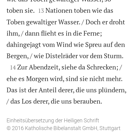


toben sie.
Nationen toben wie das
13
Toben gewaltiger Wasser. / Doch er droht
ihm, / dann flieht es in die Ferne;
dahingejagt vom Wind wie Spreu auf den

Bergen, / wie Distelräder vor dem Sturm.

Zur Abendzeit, siehe da Schrecken; /
14
ehe es Morgen wird, sind sie nicht mehr.
Das ist der Anteil derer, die uns plündern,

/ das Los derer, die uns berauben.
Einheitsübersetzung der Heiligen Schrift
© 2016 Katholische Bibelanstalt GmbH, Stuttgart