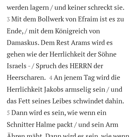


werden lagern / und keiner schreckt sie.
Mit dem Bollwerk von Efraim ist es zu
3
Ende, / mit dem Königreich von
Damaskus. Dem Rest Arams wird es
gehen wie der Herrlichkeit der Söhne
Israels - / Spruch des HERRN der


Heerscharen.
An jenem Tag wird die
4
Herrlichkeit Jakobs armselig sein / und


das Fett seines Leibes schwindet dahin.
Dann wird es sein, wie wenn ein
5
Schnitter Halme packt / und sein Arm
Ähren mäht. Dann wird es sein, wie wenn