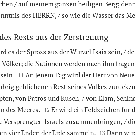
chen / auf meinem ganzen heiligen Berg; denn
kenntnis des HERRN, / so wie die Wasser das M
es Rests aus der Zerstreuung
d es der Spross aus der Wurzel Isais sein, / de
e Völker; die Nationen werden nach ihm fragen


sein.
An jenem Tag wird der Herr von Neu
11
übrig gebliebenen Rest seines Volkes zurück
ten, von Patros und Kusch, / von Elam, Schi


ln des Meeres.
Er wird ein Feldzeichen für 
12
ie Versprengten Israels zusammenbringen; / di


den vier Enden der Erde sammeln.
Dann wird
13