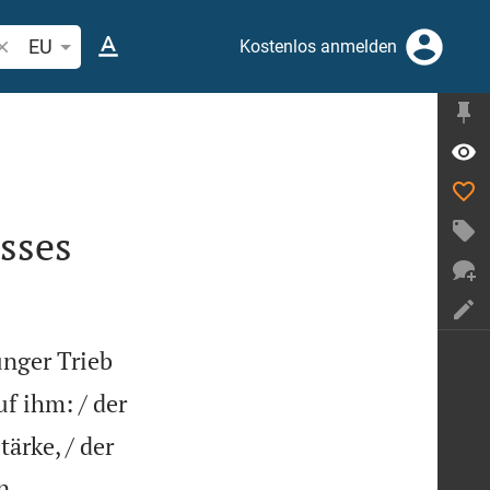
ibelstelle oder Begriff suchen
EU
Kostenlos anmelden
sses
unger Trieb
f ihm: / der
ärke, / der
n