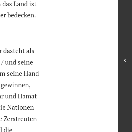
 das Land ist

eer bedecken.
r dasteht als
 / und seine
em seine Hand
zugewinnen,
nar und Hamat
die Nationen
e Zerstreuten
 die