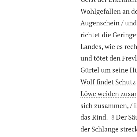
Wohlgefallen an de
Augenschein / und
richtet die Geringe
Landes, wie es rech
und tötet den Frev
Gürtel um seine Hü
Wolf findet Schutz
Löwe weiden zusamm
sich zusammen, / i


das Rind.
Der Säu
8
der Schlange strec