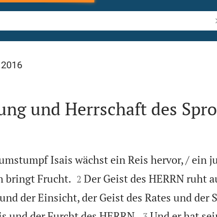
B
 2016
ung und Herrschaft des Spro
stumpf Isais wächst ein Reis hervor, / ein j


 bringt Frucht.
Der Geist des HERRN ruht au
2
und der Einsicht, der Geist des Rates und der St


is und der Furcht des HERRN.
Und er hat sei
3