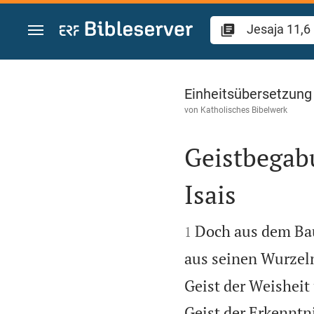
Zum Inhalt springen
Jesaja 11
Einheitsübersetzung
von
Katholisches Bibelwerk
Geistbegab
Isais


Doch aus dem Baum
1
aus seinen Wurzeln
Geist der Weisheit 
Geist der Erkenntn