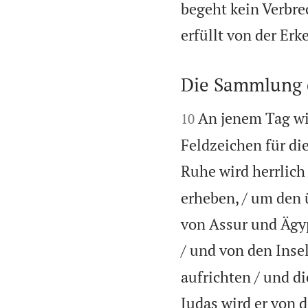
begeht kein Verbre
erfüllt von der Er
Die Sammlung d


An jenem Tag wir
10
Feldzeichen für di
Ruhe wird herrlich 
erheben, / um den 
von Assur und Ägyp
/ und von den Inse
aufrichten / und d
Judas wird er von 