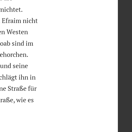
nichtet.
d Efraim nicht
gen Westen
Moab sind im


gehorchen.
 und seine
hlägt ihn in
ne Straße für
traße, wie es