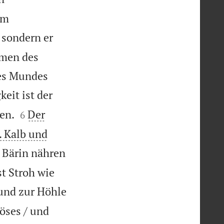
em

sondern er
rmen des
nes Mundes
keit ist der


en.
Der
6
. Kalb und
 Bärin nähren
st Stroh wie
 und zur Höhle
öses / und