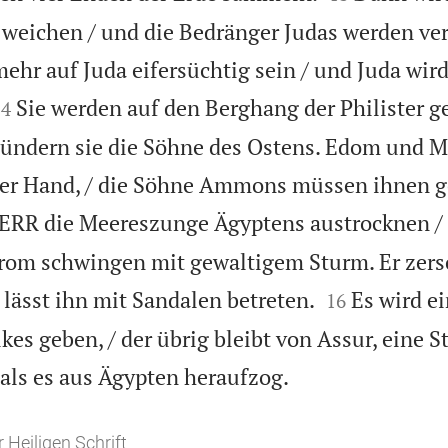
 weichen / und die Bedränger Judas werden ver
mehr auf Juda eifersüchtig sein / und Juda wir


Sie werden auf den Berghang der Philister 
14
 plündern sie die Söhne des Ostens. Edom und 
hrer Hand, / die Söhne Ammons müssen ihnen 
ERR die Meereszunge Ägyptens austrocknen /
rom schwingen mit gewaltigem Sturm. Er zersc


 lässt ihn mit Sandalen betreten.
Es wird ei
16
kes geben, / der übrig bleibt von Assur, eine S

 / als es aus Ägypten heraufzog.
 Heiligen Schrift