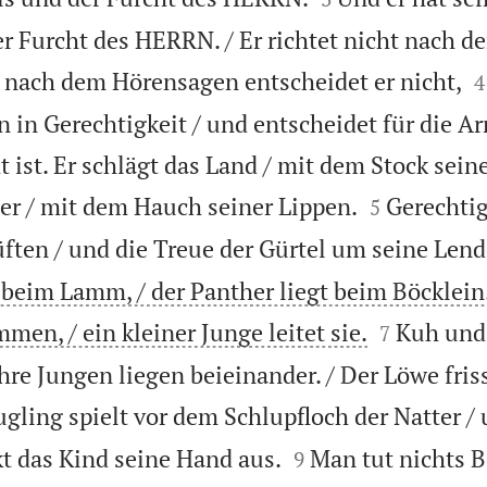
r Furcht des HERRN. / Er richtet nicht nach d

 nach dem Hörensagen entscheidet er nicht,
4
n in Gerechtigkeit / und entscheidet für die A
t ist. Er schlägt das Land / mit dem Stock sei


ler / mit dem Hauch seiner Lippen.
Gerechtig
5
ften / und die Treue der Gürtel um seine Lend
 beim Lamm, / der Panther liegt beim Böcklein


en, / ein kleiner Junge leitet sie.
Kuh und
7
hre Jungen liegen beieinander. / Der Löwe fris
gling spielt vor dem Schlupfloch der Natter /


kt das Kind seine Hand aus.
Man tut nichts B
9