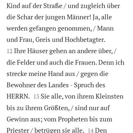
Kind auf der Straße / und zugleich über
die Schar der jungen Männer! Ja, alle
werden gefangen genommen, / Mann


und Frau, Greis und Hochbetagter.
Ihre Häuser gehen an andere über, /
12
die Felder und auch die Frauen. Denn ich
strecke meine Hand aus / gegen die
Bewohner des Landes - Spruch des


HERRN.
Sie alle, von ihrem Kleinsten
13
bis zu ihrem Größten, / sind nur auf
Gewinn aus; vom Propheten bis zum


Priester / betrügen sie alle.
Den
14