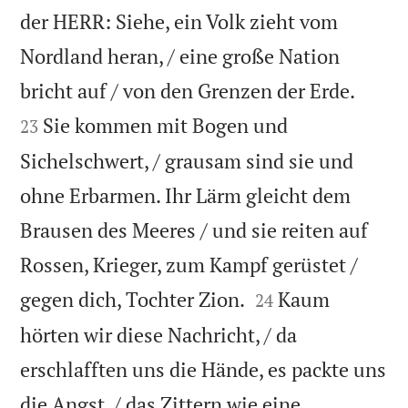
der HERR: Siehe, ein Volk zieht vom
Nordland heran, / eine große Nation


bricht auf / von den Grenzen der Erde.
Sie kommen mit Bogen und
23
Sichelschwert, / grausam sind sie und
ohne Erbarmen. Ihr Lärm gleicht dem
Brausen des Meeres / und sie reiten auf
Rossen, Krieger, zum Kampf gerüstet /


gegen dich, Tochter Zion.
Kaum
24
hörten wir diese Nachricht, / da
erschlafften uns die Hände, es packte uns
die Angst, / das Zittern wie eine