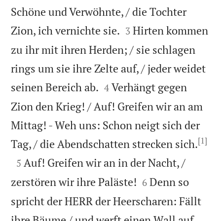
Schöne und Verwöhnte, / die Tochter


Zion, ich vernichte sie.
Hirten kommen
3
zu ihr mit ihren Herden; / sie schlagen
rings um sie ihre Zelte auf, / jeder weidet


seinen Bereich ab.
Verhängt gegen
4
Zion den Krieg! / Auf! Greifen wir an am
Mittag! - Weh uns: Schon neigt sich der
[1]

Tag, / die Abendschatten strecken sich.

Auf! Greifen wir an in der Nacht, /
5


zerstören wir ihre Paläste!
Denn so
6
spricht der HERR der Heerscharen: Fällt
ihre Bäume / und werft einen Wall auf