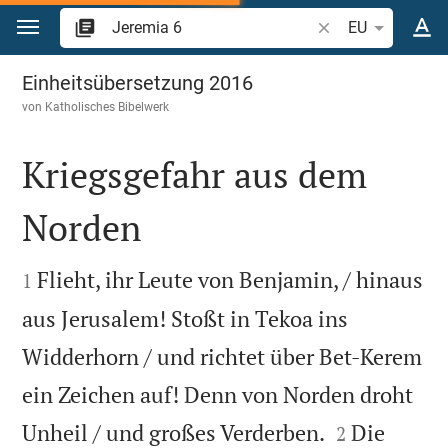
Zum Inhalt springen
Bibelstelle oder Be
EU
Jeremia 6
Einheitsübersetzung 2016
von
Katholisches Bibelwerk
Kriegsgefahr aus dem
Norden


Flieht, ihr Leute von Benjamin, / hinaus
1
aus Jerusalem! Stoßt in Tekoa ins
Widderhorn / und richtet über Bet-Kerem
ein Zeichen auf! Denn von Norden droht


Unheil / und großes Verderben.
Die
2