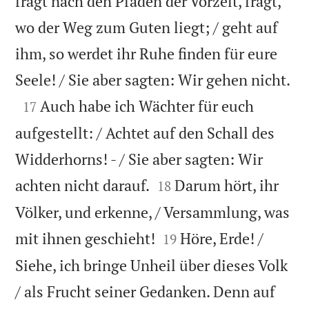
fragt nach den Pfaden der Vorzeit, fragt,
wo der Weg zum Guten liegt; / geht auf
ihm, so werdet ihr Ruhe finden für eure

Seele! / Sie aber sagten: Wir gehen nicht.

Auch habe ich Wächter für euch
17
aufgestellt: / Achtet auf den Schall des
Widderhorns! - / Sie aber sagten: Wir


achten nicht darauf.
Darum hört, ihr
18
Völker, und erkenne, / Versammlung, was


mit ihnen geschieht!
Höre, Erde! /
19
Siehe, ich bringe Unheil über dieses Volk
/ als Frucht seiner Gedanken. Denn auf