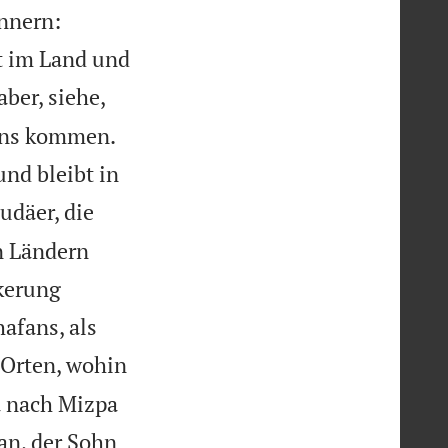
nnern:
bt im Land und
aber, siehe,
 uns kommen.
und bleibt in
udäer, die
n Ländern
lkerung
afans, als
 Orten, wohin
a nach Mizpa
an, der Sohn