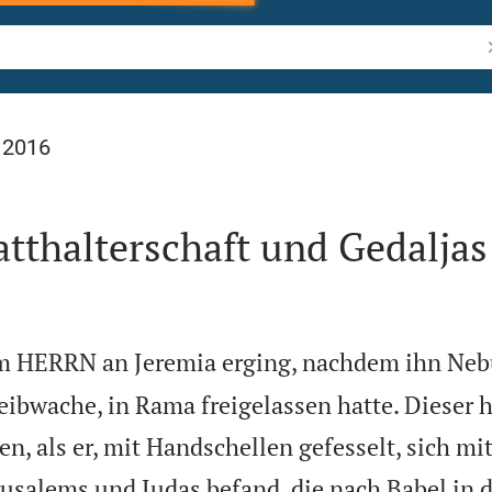
B
 2016
atthalterschaft und Gedaljas
m HERRN an Jeremia erging, nachdem ihn Neb
eibwache, in Rama freigelassen hatte. Dieser h
n, als er, mit Handschellen gefesselt, sich mit
usalems und Judas befand, die nach Babel in d