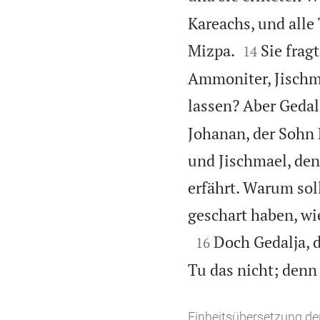
Kareachs, und alle


Mizpa.
Sie frag
14
Ammoniter, Jischma
lassen? Aber Gedal
Johanan, der Sohn 
und Jischmael, den
erfährt. Warum soll
geschart haben, wi

Doch Gedalja, 
16
Tu das nicht; denn 
Einheitsübersetzung der