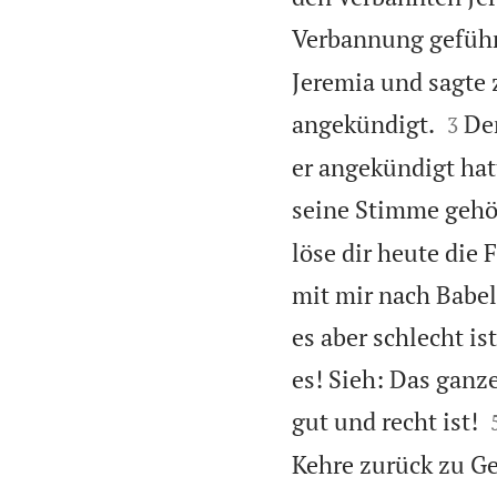
Verbannung geführ
Jeremia und sagte 


angekündigt.
De
3
er angekündigt hat
seine Stimme gehör
löse dir heute die
mit mir nach Babe
es aber schlecht i
es! Sieh: Das ganz
gut und recht ist!
Kehre zurück zu Ge