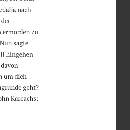
edalja nach
 der
h ermorden zu
Nun sagte
ill hingehen
d davon
ch um dich

zugrunde geht?
ohn Kareachs: