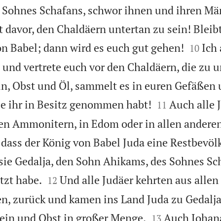
 Sohnes Schafans, schwor ihnen und ihren Mä
t davor, den Chaldäern untertan zu sein! Blei


n Babel; dann wird es euch gut gehen!
Ich 
10
a und vertrete euch vor den Chaldäern, die zu
ein, Obst und Öl, sammelt es in euren Gefäßen 


ie ihr in Besitz genommen habt!
Auch alle J
11
den Ammonitern, in Edom oder in allen andere
, dass der König von Babel Juda eine Restbevö
sie Gedalja, den Sohn Ahikams, des Sohnes Sch


tzt habe.
Und alle Judäer kehrten aus allen
12
en, zurück und kamen ins Land Juda zu Gedalj


ein und Obst in großer Menge.
Auch Johan
13