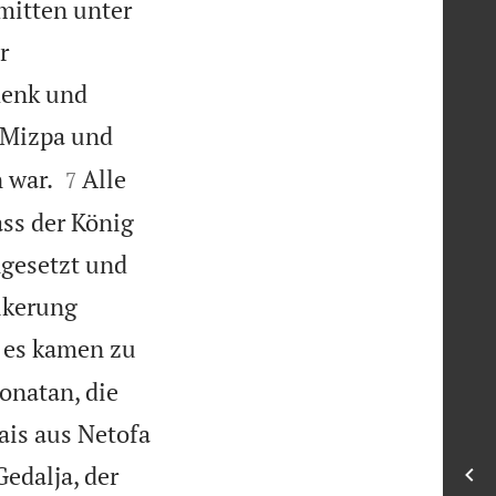
 mitten unter
r
henk und
 Mizpa und


 war.
Alle
7
ass der König
ngesetzt und
lkerung
 es kamen zu
onatan, die
ais aus Netofa
Gedalja, der