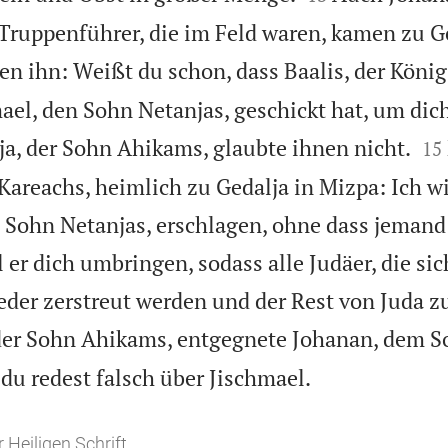
 Truppenführer, die im Feld waren, kamen zu G
ten ihn: Weißt du schon, dass Baalis, der König
el, den Sohn Netanjas, geschickt hat, um dic


ja, der Sohn Ahikams, glaubte ihnen nicht.
15
Kareachs, heimlich zu Gedalja in Mizpa: Ich w
 Sohn Netanjas, erschlagen, ohne dass jeman
 er dich umbringen, sodass alle Judäer, die si
eder zerstreut werden und der Rest von Juda 
der Sohn Ahikams, entgegnete Johanan, dem S

du redest falsch über Jischmael.
 Heiligen Schrift