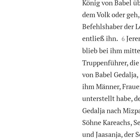
König von Babel üb
dem Volk oder geh,
Befehlshaber der 


entließ ihn.
Jere
6
blieb bei ihm mitt
Truppenführer, die
von Babel Gedalja,
ihm Männer, Fraue
unterstellt habe, d
Gedalja nach Mizpa
Söhne Kareachs, Se
und Jaasanja, der 