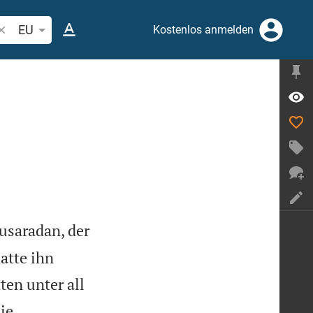
ibelstelle oder Begriff suchen
EU
Kostenlos anmelden
usaradan, der
atte ihn
ten unter all
ie