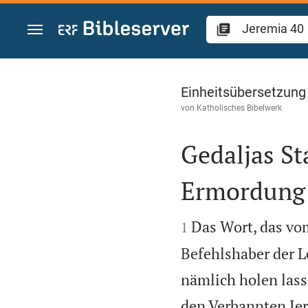
Zum Inhalt springen
Jeremia 40
Einheitsübersetzung
von
Katholisches Bibelwerk
Gedaljas St
Ermordung


Das Wort, das vo
1
Befehlshaber der L
nämlich holen lasse
den Verbannten Jer