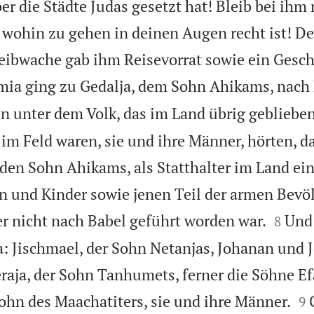
er die Städte Judas gesetzt hat! Bleib bei ihm
 wohin zu gehen in deinen Augen recht ist! De
Leibwache gab ihm Reisevorrat sowie ein Gesc
mia ging zu Gedalja, dem Sohn Ahikams, nach
en unter dem Volk, das im Land übrig geblieben
 im Feld waren, sie und ihre Männer, hörten, d
 den Sohn Ahikams, als Statthalter im Land ei
n und Kinder sowie jenen Teil der armen Bevö


er nicht nach Babel geführt worden war.
Und
8
: Jischmael, der Sohn Netanjas, Johanan und J
raja, der Sohn Tanhumets, ferner die Söhne Ef


Sohn des Maachatiters, sie und ihre Männer.
9