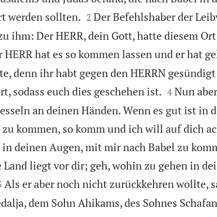


t werden sollten.
Der Befehlshaber der Lei
2
zu ihm: Der HERR, dein Gott, hatte diesem Ort
r HERR hat es so kommen lassen und er hat ge
te, denn ihr habt gegen den HERRN gesündigt 


t, sodass euch dies geschehen ist.
Nun aber,
4
 Fesseln an deinen Händen. Wenn es gut ist in 
l zu kommen, so komm und ich will auf dich a
st in deinen Augen, mit mir nach Babel zu komm
e Land liegt vor dir; geh, wohin zu gehen in d


Als er aber noch nicht zurückkehren wollte, s
5
dalja, dem Sohn Ahikams, des Sohnes Schafan