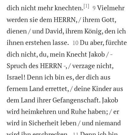
[1]


dich nicht mehr knechten.
Vielmehr
9
werden sie dem HERRN, / ihrem Gott,
dienen / und David, ihrem König, den ich


ihnen erstehen lasse.
Du aber, fürchte
10
dich nicht, du, mein Knecht Jakob / -
Spruch des HERRN -, / verzage nicht,
Israel! Denn ich bin es, der dich aus
fernem Land errettet, / deine Kinder aus
dem Land ihrer Gefangenschaft. Jakob
wird heimkehren und Ruhe haben; / er
wird in Sicherheit leben / und niemand


wird ihn erschrecken.
Denn ich bin
11