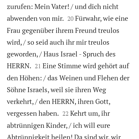
zurufen: Mein Vater! / und dich nicht


abwenden von mir.
Fürwahr, wie eine
20
Frau gegenüber ihrem Freund treulos
wird, / so seid auch ihr mir treulos
geworden, / Haus Israel - Spruch des


HERRN.
Eine Stimme wird gehört auf
21
den Höhen: / das Weinen und Flehen der
Söhne Israels, weil sie ihren Weg
verkehrt, / den HERRN, ihren Gott,


vergessen haben.
Kehrt um, ihr
22
abtrünnigen Kinder, / ich will eure
Abtrünnigkeit heilen! Da sind wir, wir