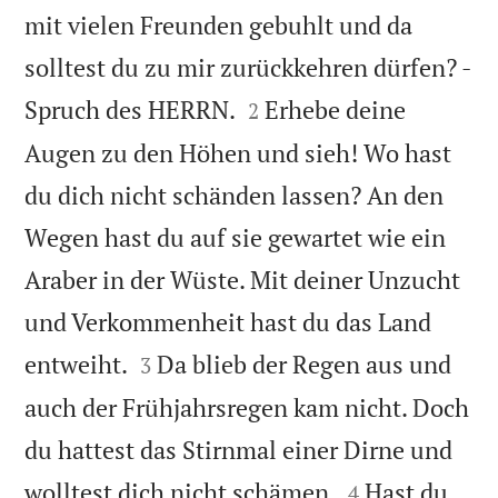
mit vielen Freunden gebuhlt und da
solltest du zu mir zurückkehren dürfen? -


Spruch des HERRN.
Erhebe deine
2
Augen zu den Höhen und sieh! Wo hast
du dich nicht schänden lassen? An den
Wegen hast du auf sie gewartet wie ein
Araber in der Wüste. Mit deiner Unzucht
und Verkommenheit hast du das Land


entweiht.
Da blieb der Regen aus und
3
auch der Frühjahrsregen kam nicht. Doch
du hattest das Stirnmal einer Dirne und


wolltest dich nicht schämen.
Hast du
4