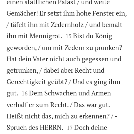
einen stattlichen Palast / und weite
Gemächer! Er setzt ihm hohe Fenster ein,
/ täfelt ihn mit Zedernholz / und bemalt


ihn mit Mennigrot.
Bist du König
15
geworden, / um mit Zedern zu prunken?
Hat dein Vater nicht auch gegessen und
getrunken, / dabei aber Recht und
Gerechtigkeit geübt? / Und es ging ihm


gut.
Dem Schwachen und Armen
16
verhalf er zum Recht. / Das war gut.
Heißt nicht das, mich zu erkennen? / -


Spruch des HERRN.
Doch deine
17