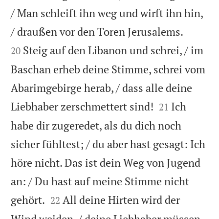
/ Man schleift ihn weg und wirft ihn hin,


/ draußen vor den Toren Jerusalems.
Steig auf den Libanon und schrei, / im
20
Baschan erheb deine Stimme, schrei vom
Abarimgebirge herab, / dass alle deine


Liebhaber zerschmettert sind!
Ich
21
habe dir zugeredet, als du dich noch
sicher fühltest; / du aber hast gesagt: Ich
höre nicht. Das ist dein Weg von Jugend
an: / Du hast auf meine Stimme nicht


gehört.
All deine Hirten wird der
22
Wind weiden, / deine Liebhaber müssen