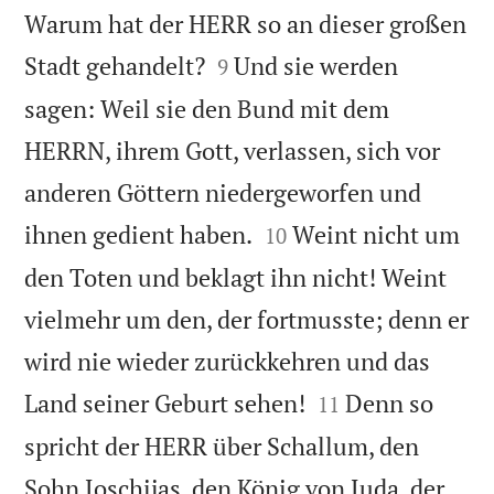
Warum hat der HERR so an dieser großen


Stadt gehandelt?
Und sie werden
9
sagen: Weil sie den Bund mit dem
HERRN, ihrem Gott, verlassen, sich vor
anderen Göttern niedergeworfen und


ihnen gedient haben.
Weint nicht um
10
den Toten und beklagt ihn nicht! Weint
vielmehr um den, der fortmusste; denn er
wird nie wieder zurückkehren und das


Land seiner Geburt sehen!
Denn so
11
spricht der HERR über Schallum, den
Sohn Joschijas, den König von Juda, der