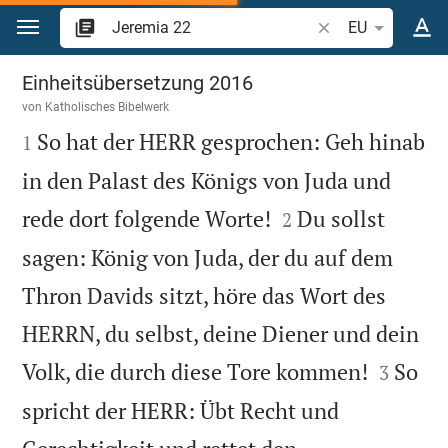
Zum Inhalt springen
Bibelstelle oder Be
EU
Jeremia 22
Einheitsübersetzung 2016
von
Katholisches Bibelwerk

So hat der HERR gesprochen: Geh hinab
1
in den Palast des Königs von Juda und


rede dort folgende Worte!
Du sollst
2
sagen: König von Juda, der du auf dem
Thron Davids sitzt, höre das Wort des
HERRN, du selbst, deine Diener und dein


Volk, die durch diese Tore kommen!
So
3
spricht der HERR: Übt Recht und