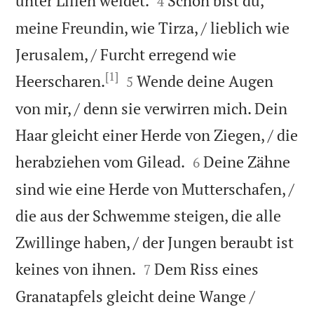
unter Lilien weidet.
Schön bist du,
4
meine Freundin, wie Tirza, / lieblich wie
Jerusalem, / Furcht erregend wie
[1]


Heerscharen.
Wende deine Augen
5
von mir, / denn sie verwirren mich. Dein
Haar gleicht einer Herde von Ziegen, / die


herabziehen vom Gilead.
Deine Zähne
6
sind wie eine Herde von Mutterschafen, /
die aus der Schwemme steigen, die alle
Zwillinge haben, / der Jungen beraubt ist


keines von ihnen.
Dem Riss eines
7
Granatapfels gleicht deine Wange /