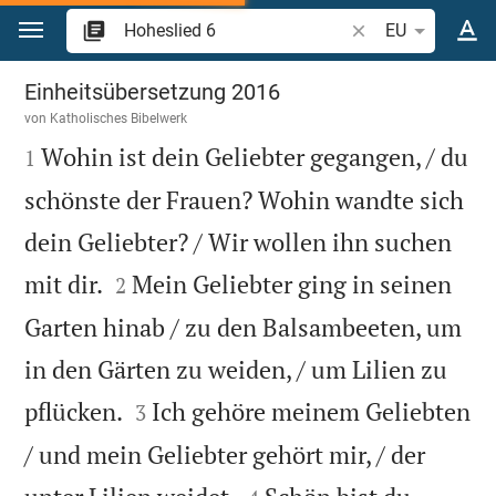
Zum Inhalt springen
Bibelstelle oder Be
EU
Hoheslied 6
Einheitsübersetzung 2016
von
Katholisches Bibelwerk

Wohin ist dein Geliebter gegangen, / du
1
schönste der Frauen? Wohin wandte sich
dein Geliebter? / Wir wollen ihn suchen


mit dir.
Mein Geliebter ging in seinen
2
Garten hinab / zu den Balsambeeten, um
in den Gärten zu weiden, / um Lilien zu


pflücken.
Ich gehöre meinem Geliebten
3
/ und mein Geliebter gehört mir, / der

