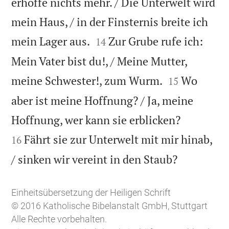
erhoffe nichts mehr. / Die Unterwelt wird
mein Haus, / in der Finsternis breite ich


mein Lager aus.
Zur Grube rufe ich:
14
Mein Vater bist du!, / Meine Mutter,


meine Schwester!, zum Wurm.
Wo
15
aber ist meine Hoffnung? / Ja, meine


Hoffnung, wer kann sie erblicken?
Fährt sie zur Unterwelt mit mir hinab,
16

/ sinken wir vereint in den Staub?
Einheitsübersetzung der Heiligen Schrift
© 2016 Katholische Bibelanstalt GmbH, Stuttgart
Alle Rechte vorbehalten.