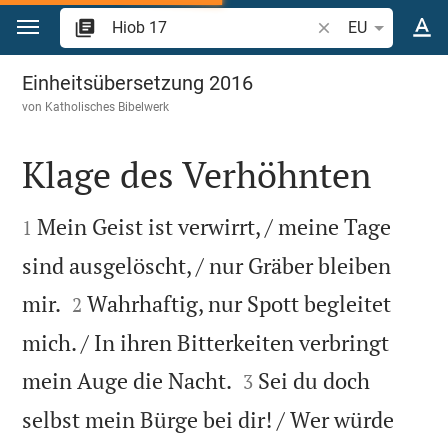
Zum Inhalt springen
Bibelstelle oder Be
EU
Hiob 17
Einheitsübersetzung 2016
von
Katholisches Bibelwerk
Klage des Verhöhnten


Mein Geist ist verwirrt, / meine Tage
1
sind ausgelöscht, / nur Gräber bleiben


mir.
Wahrhaftig, nur Spott begleitet
2
mich. / In ihren Bitterkeiten verbringt


mein Auge die Nacht.
Sei du doch
3
selbst mein Bürge bei dir! / Wer würde