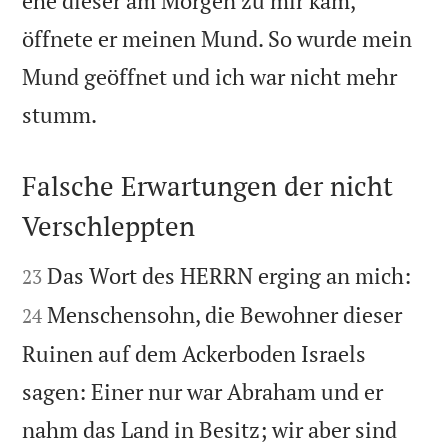
ehe dieser am Morgen zu mir kam,
öffnete er meinen Mund. So wurde mein
Mund geöffnet und ich war nicht mehr

stumm.
Falsche Erwartungen der nicht
Verschleppten




Das Wort des HERRN erging an mich:
23
Menschensohn, die Bewohner dieser
24
Ruinen auf dem Ackerboden Israels
sagen: Einer nur war Abraham und er
nahm das Land in Besitz; wir aber sind