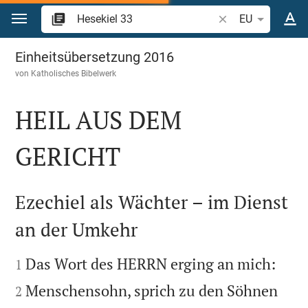
Zum Inhalt springen
Bibelstelle oder Be
EU
Hesekiel 33
Einheitsübersetzung 2016
von
Katholisches Bibelwerk
HEIL AUS DEM
GERICHT

Ezechiel als Wächter – im Dienst
an der Umkehr




Das Wort des HERRN erging an mich:
1
Menschensohn, sprich zu den Söhnen
2