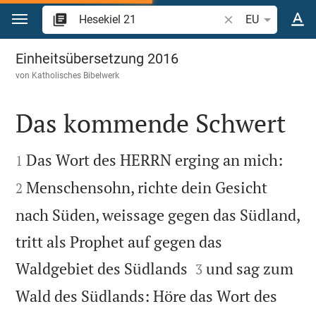
Zum Inhalt springen
Bibelstelle oder Be
EU
Hesekiel 21
Einheitsübersetzung 2016
von
Katholisches Bibelwerk
Das kommende Schwert




Das Wort des HERRN erging an mich:
1
Menschensohn, richte dein Gesicht
2
nach Süden, weissage gegen das Südland,
tritt als Prophet auf gegen das


Waldgebiet des Südlands
und sag zum
3
Wald des Südlands: Höre das Wort des