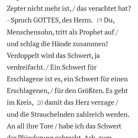
Zepter nicht mehr ist, / das verachtet hat?


- Spruch GOTTES, des Herrn.
Du,
19
Menschensohn, tritt als Prophet auf /
und schlag die Hände zusammen!
Verdoppelt wird das Schwert, ja
verdreifacht. / Ein Schwert für
Erschlagene ist es, ein Schwert für einen
Erschlagenen, / für den Größten. Es geht


im Kreis,
damit das Herz verzage /
20
und die Strauchelnden zahlreich werden.
An all ihre Tore / habe ich das Schwert
der Plünderung gebracht. Ach, zum