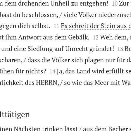


 um dem drohenden Unheil zu entgehen!
Zur
10
hast du beschlossen, / viele Völker niederzusc


gegen dich selbst.
Es schreit der Stein aus 
11


bt ihm Antwort aus dem Gebälk.
Weh dem, d
12


/ und eine Siedlung auf Unrecht gründet!
Be
13
haren, / dass die Völker sich plagen nur für da


ühen für nichts?
Ja, das Land wird erfüllt s
14
rlichkeit des HERRN, / so wie das Meer mit Was
ttätigen
nen Nächsten trinken lässt / aus dem Becher 