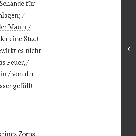
 Schande für
hlagen; /
der Mauer /
er eine Stadt
wirkt es nicht
s Feuer, /
ein / von der
ser gefüllt
seines Zorns,