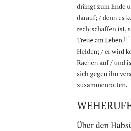
drängt zum Ende un
darauf; / denn es 
rechtschaffen ist, 
[1]
Treue am Leben.
Helden; / er wird k
Rachen auf / und is
sich gegen ihn ver
zusammenrotten.
WEHERUF

Über den Habs