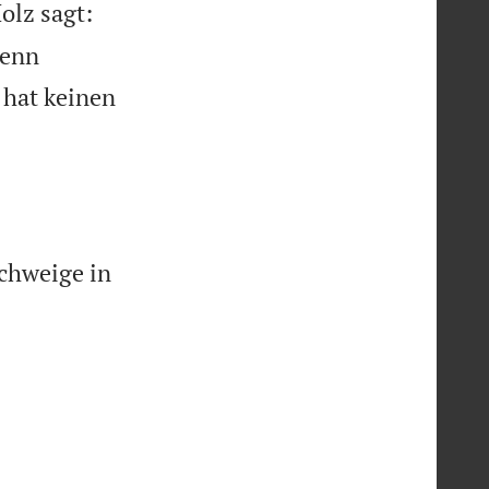
olz sagt:
denn
 hat keinen
schweige in