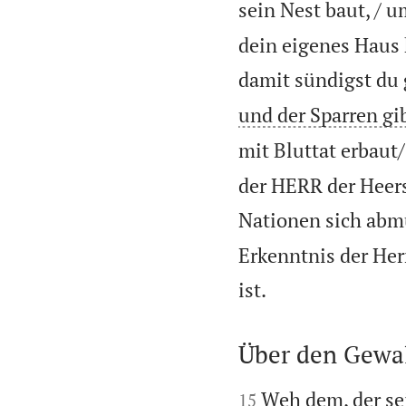
sein Nest baut, /
dein eigenes Haus 
damit sündigst du 
und der Sparren gi
mit Bluttat erbaut
der HERR der Heersc
Nationen sich abm
Erkenntnis der Her

ist.
Über den Gewal


Weh dem, der sei
15