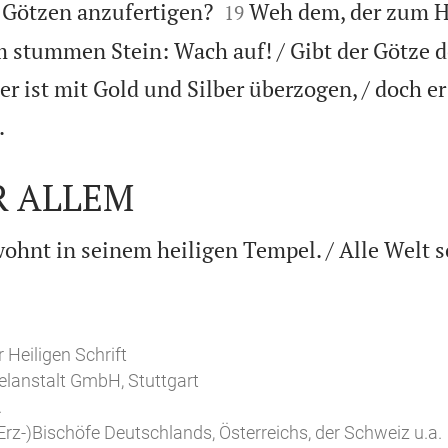


Götzen anzufertigen?
Weh dem, der zum H
19
 stummen Stein: Wach auf! / Gibt der Götze 
r ist mit Gold und Silber überzogen, / doch er

.
R ALLEM
ohnt in seinem heiligen Tempel. / Alle Welt 

 Heiligen Schrift
elanstalt GmbH, Stuttgart
.
Erz-)Bischöfe Deutschlands, Österreichs, der Schweiz u.a.