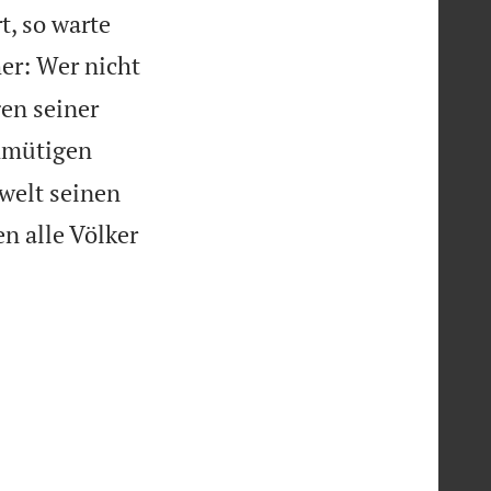
t, so warte
er: Wer nicht
gen seiner
chmütigen
rwelt seinen
n alle Völker