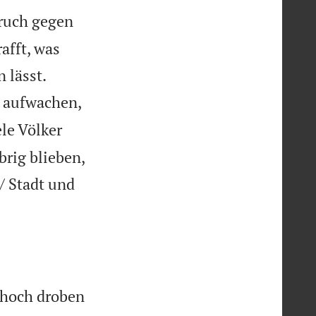
pruch gegen
afft, was


 lässt.
e aufwachen,
le Völker
brig blieben,
/ Stadt und
 hoch droben