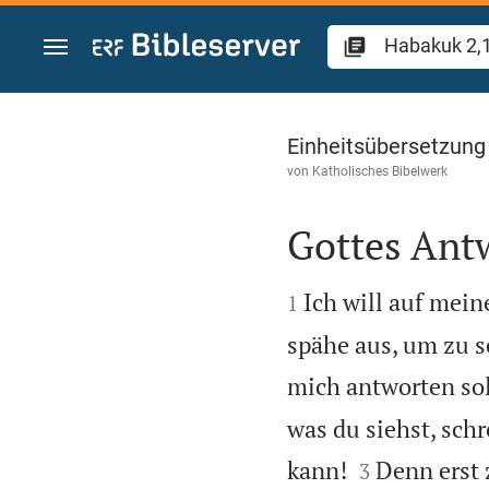
Zum Inhalt springen
Habakuk 2
Einheitsübersetzung
von
Katholisches Bibelwerk
Gottes Ant


Ich will auf mein
1
spähe aus, um zu s
mich antworten sol
was du siehst, schr


kann!
Denn erst z
3