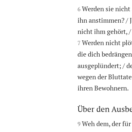


Werden sie nicht 
6
ihn anstimmen? / J
nicht ihm gehört, /
Werden nicht plöt
7
die dich bedrängen
ausgeplündert; / de
wegen der Bluttate
ihren Bewohnern.
Über den Ausb


Weh dem, der für
9