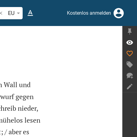
ibelstelle oder Begriff suchen
EU
Kostenlos anmelden
n Wall und
orwurf gegen
hreib nieder,
 mühelos lesen
; / aber es