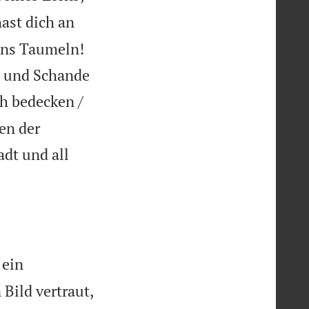
ast dich an
 ins Taumeln!
h und Schande
h bedecken /
en der
dt und all
 ein
Bild vertraut,