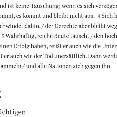
d ist keine Täuschung; wenn es sich verzöger


kommt, es kommt und bleibt nicht aus.
Sieh h
4
schwindet dahin, / der Gerechte aber bleibt we


Wahrhaftig, reiche Beute täuscht / den ho
5
einen Erfolg haben, reißt er auch wie die Unte
t er auch wie der Tod unersättlich. Dann werde
sammeln / und alle Nationen sich gegen ihn

E
üchtigen