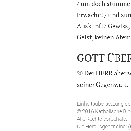
/ um doch stumme 
Erwache! / und zum
Auskunft? Gewiss, e
Geist, keinen Atem
GOTT ÜBE


Der HERR aber w
20
seiner Gegenwart.
Einheitsübersetzung der
© 2016 Katholische Bib
Alle Rechte vorbehalten
Die Herausgeber sind: (