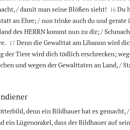


macht, / damit man seine Blößen sieht!
Du h
16
statt an Ehre; / nun trinke auch du und gerate
 Hand des HERRN kommt nun zu dir; / Schmac


re.
Denn die Gewalttat am Libanon wird dic
17
g der Tiere wird dich tödlich erschrecken; weg
hen und wegen der Gewalttaten an Land, / Sta

endiener
tterbild, denn ein Bildhauer hat es gemacht, /
 ein Lügenorakel, dass der Bildhauer auf sein 