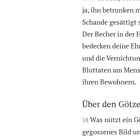
ja, ihn betrunken 
Schande gesättigt 
Der Becher in der
bedecken deine Eh
und die Vernichtun
Bluttaten am Mensc
ihren Bewohnern.
Über den Götz


Was nützt ein Gö
18
gegossenes Bild und