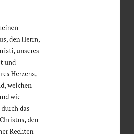
 meinen
s, den Herrn,
risti, unseres
it und
ures Herzens,
id, welchen
und wie
 durch das
 Christus, den
ner Rechten