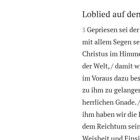

Loblied auf de


Gepriesen sei der
3
mit allem Segen se
Christus im Himme
der Welt, / damit w
im Voraus dazu bes
zu ihm zu gelange
herrlichen Gnade. 
ihm haben wir die 
dem Reichtum sein
Weisheit und Einsi