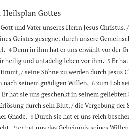
n Heilsplan Gottes
 Gott und Vater unseres Herrn Jesus Christus. /
ines Geistes gesegnet durch unsere Gemeinsc


l.
Denn in ihm hat er uns erwählt vor der 
4


ir heilig und untadelig leben vor ihm.
Er hat
5
timmt, / seine Söhne zu werden durch Jesus C


n nach seinem gnädigen Willen,
zum Lob se
6
/ Er hat sie uns geschenkt in seinem geliebten
Erlösung durch sein Blut, / die Vergebung der


er Gnade.
Durch sie hat er uns reich beschen
8


cht,
er hat uns das Geheimnis seines Willen
9