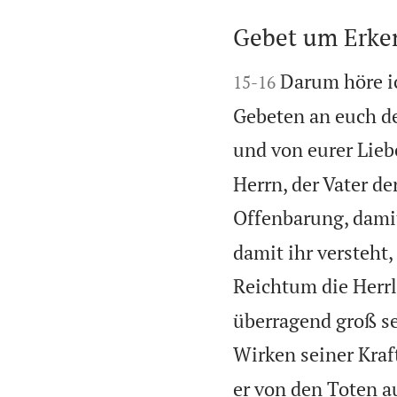
Gebet um Erken


Darum höre ic
15
-
16
Gebeten an euch de
und von eurer Lieb
Herrn, der Vater de
Offenbarung, damit
damit ihr versteht
Reichtum die Herrl
überragend groß se
Wirken seiner Kraf
er von den Toten a