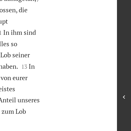
ossen, die
upt

In ihm sind
1
les so
 Lob seiner


 haben.
In
13
 von eurer
eistes
 Anteil unseres
 / zum Lob