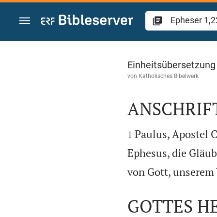
Zum Inhalt springen
Epheser 1
Einheitsübersetzung
von
Katholisches Bibelwerk
ANSCHRIF


Paulus, Apostel C
1
Ephesus, die Gläub
von Gott, unserem 
GOTTES H