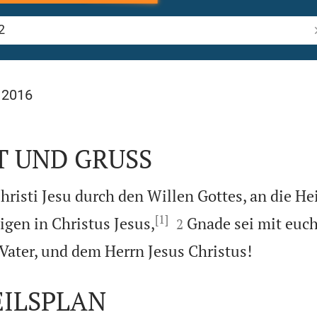
B
 2016
T UND GRUSS
hristi Jesu durch den Willen Gottes, an die He
[1]


igen in Christus Jesus,
Gnade sei mit euch
2

Vater, und dem Herrn Jesus Christus!
EILSPLAN