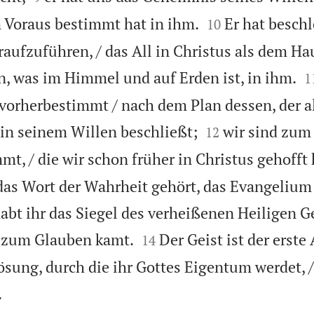


m Voraus bestimmt hat in ihm.
Er hat beschl
10
raufzuführen, / das All in Christus als dem Ha

 was im Himmel und auf Erden ist, in ihm.
1
 vorherbestimmt / nach dem Plan dessen, der al


s in seinem Willen beschließt;
wir sind zum
12
mt, / die wir schon früher in Christus gehofft
das Wort der Wahrheit gehört, das Evangelium
habt ihr das Siegel des verheißenen Heiligen G


r zum Glauben kamt.
Der Geist ist der erste
14
rlösung, durch die ihr Gottes Eigentum werdet,

.