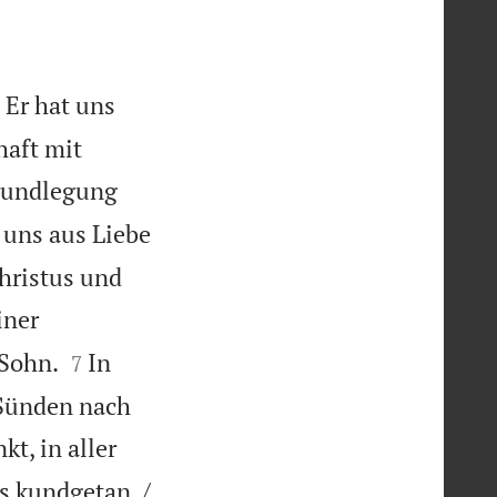
 Er hat uns
haft mit
Grundlegung
 uns aus Liebe
hristus und
iner


 Sohn.
In
7
 Sünden nach
kt, in aller
s kundgetan, /