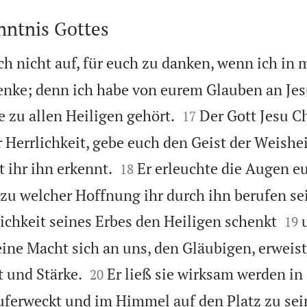
ntnis Gottes
h nicht auf, für euch zu danken, wenn ich in
nke; denn ich habe von eurem Glauben an Jesu


e zu allen Heiligen gehört.
Der Gott Jesu Ch
17
r Herrlichkeit, gebe euch den Geist der Weishe


 ihr ihn erkennt.
Er erleuchte die Augen e
18
, zu welcher Hoffnung ihr durch ihn berufen se


ichkeit seines Erbes den Heiligen schenkt
19
ine Macht sich an uns, den Gläubigen, erweist


t und Stärke.
Er ließ sie wirksam werden in
20
uferweckt und im Himmel auf den Platz zu sei