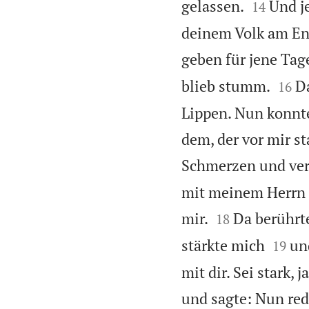


gelassen.
Und j
14
deinem Volk am End
geben für jene Tag


blieb stumm.
Da
16
Lippen. Nun konnte
dem, der vor mir st
Schmerzen und verl
mit meinem Herrn r


mir.
Da berührt
18


stärkte mich
un
19
mit dir. Sei stark, 
und sagte: Nun red