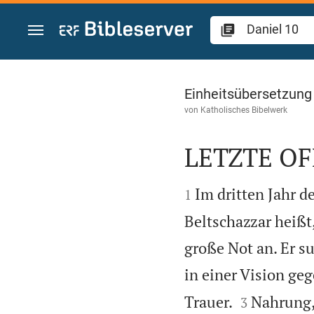
Zum Inhalt springen
Daniel 10
Einheitsübersetzung
von
Katholisches Bibelwerk
LETZTE O


Im dritten Jahr d
1
Beltschazzar heißt
große Not an. Er s
in einer Vision ge


Trauer.
Nahrung, 
3