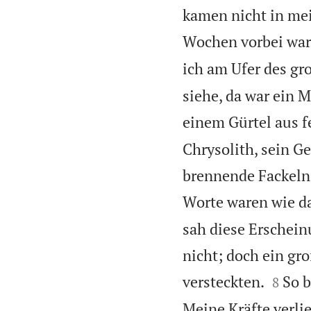
kamen nicht in mei
Wochen vorbei war
ich am Ufer des gro
siehe, da war ein 
einem Gürtel aus f
Chrysolith, sein G
brennende Fackeln.
Worte waren wie d
sah diese Erschein
nicht; doch ein gro


versteckten.
So b
8
Meine Kräfte verli