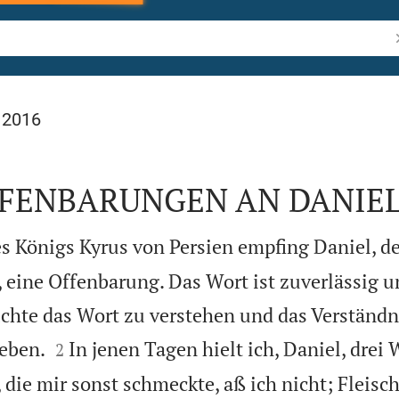
B
 2016
FFENBARUNGEN AN DANIE
es Königs Kyrus von Persien empfing Daniel, d
, eine Offenbarung. Das Wort ist zuverlässig 
uchte das Wort zu verstehen und das Verständ


geben.
In jenen Tagen hielt ich, Daniel, drei
2
die mir sonst schmeckte, aß ich nicht; Fleis