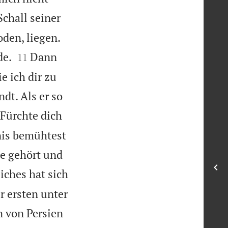
Schall seiner


den, liegen.


de.
Dann
11
e ich dir zu
ndt. Als er so
 Fürchte dich
nis bemühtest
e gehört und
iches hat sich
r ersten unter
n von Persien