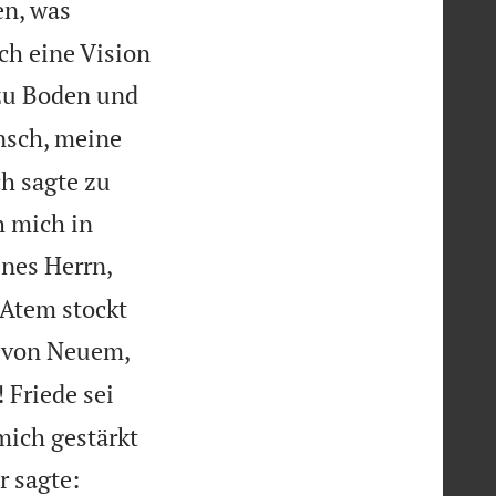
en, was
ch eine Vision
 zu Boden und
ensch, meine
h sagte zu
h mich in
nes Herrn,
 Atem stockt
, von Neuem,
 Friede sei
 mich gestärkt
r sagte: