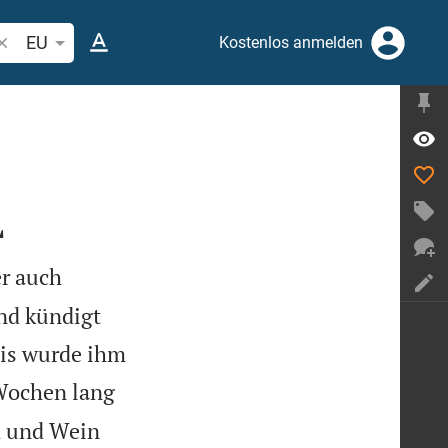
ibelstelle oder Begriff suchen
EU
Kostenlos anmelden
L
er auch
und kündigt
nis wurde ihm
 Wochen lang
ch und Wein