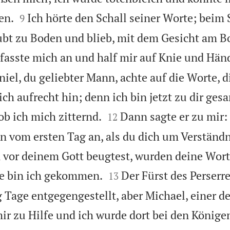


en.
Ich hörte den Schall seiner Worte; beim 
9
äubt zu Boden und blieb, mit dem Gesicht am Bo
fasste mich an und half mir auf Knie und Hän
niel, du geliebter Mann, achte auf die Worte, di
ich aufrecht hin; denn ich bin jetzt zu dir gesa


ob ich mich zitternd.
Dann sagte er zu mir:
12
on vom ersten Tag an, als du dich um Verständ
 vor deinem Gott beugtest, wurden deine Wort


e bin ich gekommen.
Der Fürst des Perserre
13
Tage entgegengestellt, aber Michael, einer de
ir zu Hilfe und ich wurde dort bei den Könige