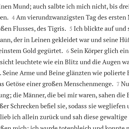
nen Mund; auch salbte ich mich nicht, bis drei


en.
Am vierundzwanzigsten Tag des ersten 
4


ßen Flusses, des Tigris.
Ich blickte auf und
5
Mann, der in Leinen gekleidet war und seine Hü


einstem Gold gegürtet.
Sein Körper glich ei
6
esicht leuchtete wie ein Blitz und die Augen w
 Seine Arme und Beine glänzten wie polierte 


as Getöse einer großen Menschenmenge.
Nu
7
ung; die Männer, die bei mir waren, sahen die
ßer Schrecken befiel sie, sodass sie wegliefen 
lieb ich allein zurück und sah diese gewaltige
eßen mich; ich wurde totenbleich und konnte 