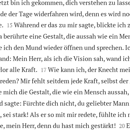
etzt bin ich gekommen, dich verstehen zu lass
e der Tage widerfahren wird, denn es wird no


e.
Während er das zu mir sagte, blickte ich
15
 berührte eine Gestalt, die aussah wie ein M
 ich den Mund wieder öffnen und sprechen. Ic
and: Mein Herr, als ich die Vision sah, wand ic


or alle Kraft.
Wie kann ich, der Knecht mei
17
eden? Mir fehlt seitdem jede Kraft, selbst der
e mich die Gestalt, die wie ein Mensch aussah
d sagte: Fürchte dich nicht, du geliebter Mann!
ja, sei stark! Als er so mit mir redete, fühlte ich


e, mein Herr, denn du hast mich gestärkt!
E
20