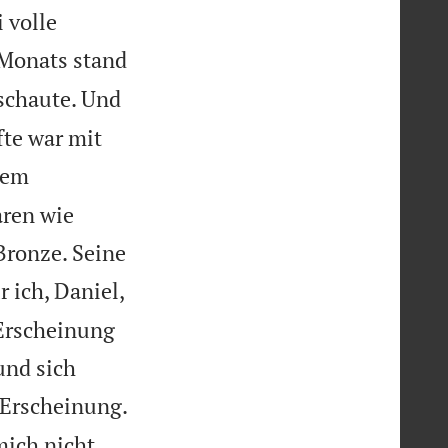
 volle
Monats stand
 schaute. Und
fte war mit
nem
aren wie
Bronze. Seine
r ich, Daniel,
 Erscheinung
und sich
 Erscheinung.
mich nicht