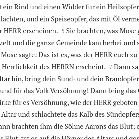


ein Rind und einen Widder für ein Heilsopfer
4
chten, und ein Speiseopfer, das mit Öl verme


er HERR erscheinen.
Sie brachten, was Mose 
5
lt und die ganze Gemeinde kam herbei und st

Mose sagte: Das ist es, was der HERR euch zu


e Herrlichkeit des HERRN erscheint.
Dann sa
7
ltar hin, bring dein Sünd- und dein Brandopfer
h und für das Volk Versöhnung! Dann bring das 
irke für es Versöhnung, wie der HERR geboten 
 Altar und schlachtete das Kalb des Sündopfers
nn brachten ihm die Söhne Aarons das Blut; e
s Blut, tat es auf die Hörner des Altars und go