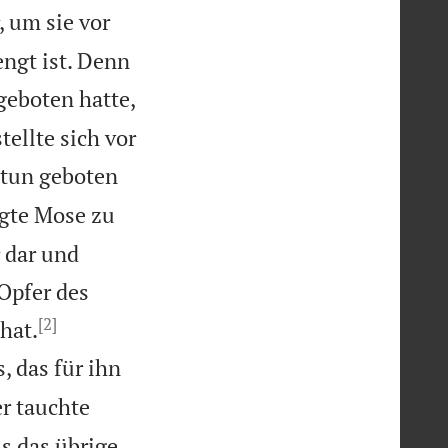
, um sie vor
ngt ist. Denn
geboten hatte,
ellte sich vor
 tun geboten
gte Mose zu
 dar und
Opfer des
[2]


hat.
, das für ihn
r tauchte
ss das übrige