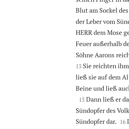
Blut am Sockel des 
der Leber vom Sünd
HERR dem Mose ge
Feuer außerhalb de
Söhne Aarons reich
Sie reichten ihm
13
ließ sie auf dem A
Beine und ließ auc

Dann ließ er d
15
Sündopfer des Volk


Sündopfer dar.
16