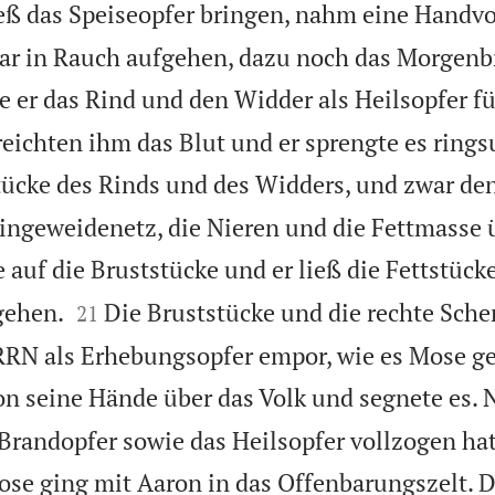
ieß das Speiseopfer bringen, nahm eine Handv
tar in Rauch aufgehen, dazu noch das Morgenb
 er das Rind und den Widder als Heilsopfer fü
eichten ihm das Blut und er sprengte es ring
tücke des Rinds und des Widders, und zwar de
ingeweidenetz, die Nieren und die Fettmasse 
e auf die Bruststücke und er ließ die Fettstüc


gehen.
Die Bruststücke und die rechte Sch
21
RN als Erhebungsopfer empor, wie es Mose ge
n seine Hände über das Volk und segnete es. 
Brandopfer sowie das Heilsopfer vollzogen hatt
se ging mit Aaron in das Offenbarungszelt.