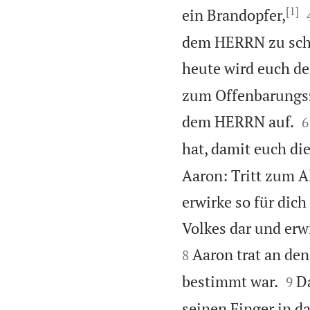
[1]
ein Brandopfer,
dem HERRN zu schla
heute wird euch d
zum Offenbarungsze

dem HERRN auf.
6
hat, damit euch di
Aaron: Tritt zum A
erwirke so für dic
Volkes dar und erw
Aaron trat an den
8


bestimmt war.
Da
9
seinen Finger in da