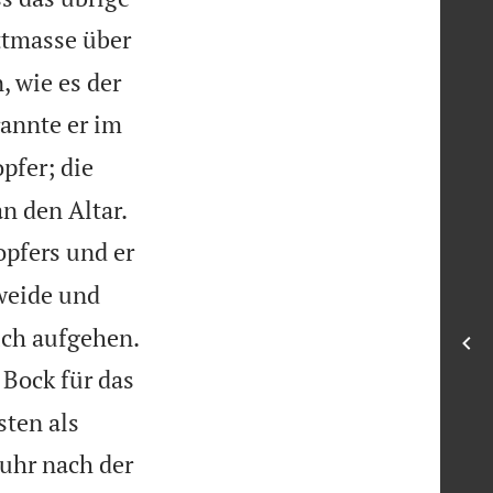
ettmasse über
, wie es der
rannte er im
pfer; die


n den Altar.
opfers und er
weide und

uch aufgehen.
 Bock für das
sten als
fuhr nach der