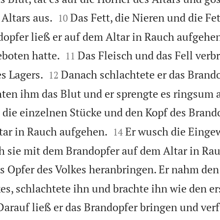


Altars aus.
Das Fett, die Nieren und die F
10
opfer ließ er auf dem Altar in Rauch aufgehen


boten hatte.
Das Fleisch und das Fell verb
11


s Lagers.
Danach schlachtete er das Brando
12
ten ihm das Blut und er sprengte es ringsum a
 die einzelnen Stücke und den Kopf des Brand


ltar in Rauch aufgehen.
Er wusch die Einge
14
h sie mit dem Brandopfer auf dem Altar in Ra
as Opfer des Volkes heranbringen. Er nahm den
es, schlachtete ihn und brachte ihn wie den er
Darauf ließ er das Brandopfer bringen und ver