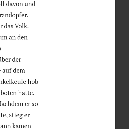
oll davon und


randopfer.
r das Volk.
sum an den
n
über der
ke auf dem
enkelkeule hob


boten hatte.
Nachdem er so
e, stieg er
 Dann kamen