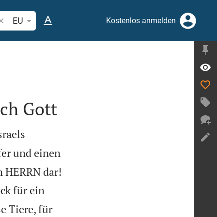
ibelstelle oder Begriff suchen
EU
Kostenlos anmelden
ch Gott
sraels
fer und einen

em HERRN dar!
ck für ein
e Tiere, für