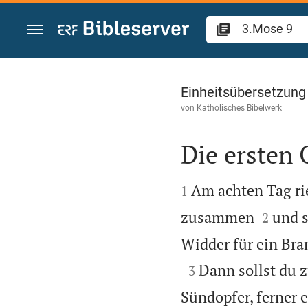
Zum Inhalt springen
3.Mose 9
Einheitsübersetzung
von
Katholisches Bibelwerk
Die ersten


Am achten Tag rie
1


zusammen
und s
2
Widder für ein Bra

Dann sollst du 
3
Sündopfer, ferner e