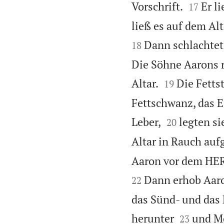


Vorschrift.
Er l
17
ließ es auf dem Al
Dann schlachtete
18
Die Söhne Aarons r


Altar.
Die Fetts
19
Fettschwanz, das E


Leber,
legten si
20
Altar in Rauch auf
Aaron vor dem HER
Dann erhob Aaro
22
das Sünd- und das 


herunter
und Mo
23