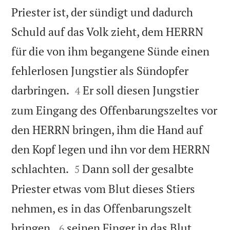
Priester ist, der sündigt und dadurch
Schuld auf das Volk zieht, dem HERRN
für die von ihm begangene Sünde einen
fehlerlosen Jungstier als Sündopfer


darbringen.
Er soll diesen Jungstier
4
zum Eingang des Offenbarungszeltes vor
den HERRN bringen, ihm die Hand auf
den Kopf legen und ihn vor dem HERRN


schlachten.
Dann soll der gesalbte
5
Priester etwas vom Blut dieses Stiers
nehmen, es in das Offenbarungszelt


bringen,
seinen Finger in das Blut
6