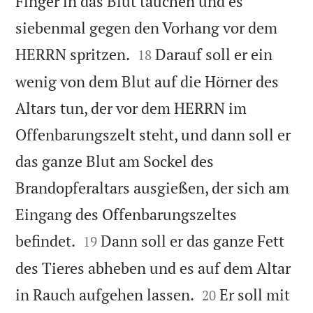
Finger in das Blut tauchen und es
siebenmal gegen den Vorhang vor dem


HERRN spritzen.
Darauf soll er ein
18
wenig von dem Blut auf die Hörner des
Altars tun, der vor dem HERRN im
Offenbarungszelt steht, und dann soll er
das ganze Blut am Sockel des
Brandopferaltars ausgießen, der sich am
Eingang des Offenbarungszeltes


befindet.
Dann soll er das ganze Fett
19
des Tieres abheben und es auf dem Altar


in Rauch aufgehen lassen.
Er soll mit
20