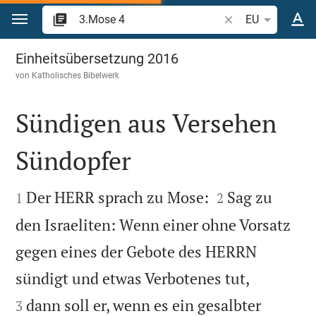
Zum Inhalt springen
Bibelstelle oder Be
EU
3.Mose 4
Einheitsübersetzung 2016
von
Katholisches Bibelwerk
Sündigen aus Versehen
Sündopfer




Der HERR sprach zu Mose:
Sag zu
1
2
den Israeliten: Wenn einer ohne Vorsatz
gegen eines der Gebote des HERRN


sündigt und etwas Verbotenes tut,
dann soll er, wenn es ein gesalbter
3