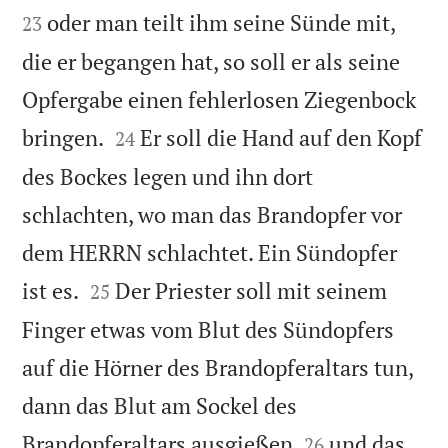
oder man teilt ihm seine Sünde mit,
23
die er begangen hat, so soll er als seine
Opfergabe einen fehlerlosen Ziegenbock


bringen.
Er soll die Hand auf den Kopf
24
des Bockes legen und ihn dort
schlachten, wo man das Brandopfer vor
dem HERRN schlachtet. Ein Sündopfer


ist es.
Der Priester soll mit seinem
25
Finger etwas vom Blut des Sündopfers
auf die Hörner des Brandopferaltars tun,
dann das Blut am Sockel des


Brandopferaltars ausgießen
und das
26